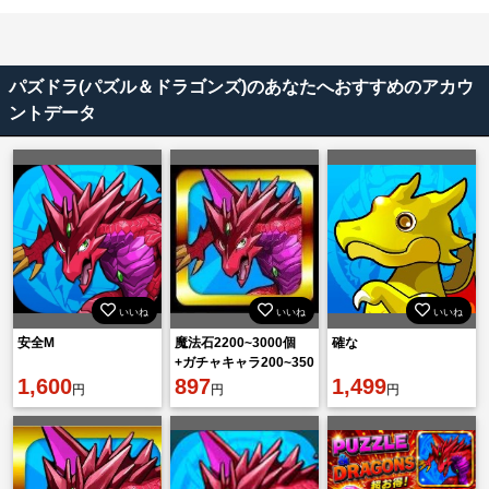
パズドラ(パズル＆ドラゴンズ)のあなたへおすすめのアカウ
ントデータ
いいね
いいね
いいね
安全M
魔法石2200~3000個
確な
+ガチャキャラ200~350
1,600
体前後+素材+他 初期垢
897
1,499
円
円
円