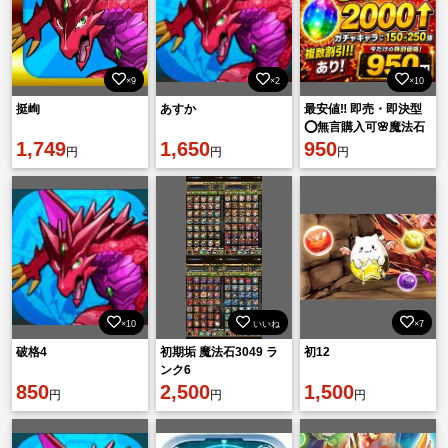
×9
×2
×10
挺峋
あすか
最安値‼️ 即売・即決型
⭕️無言購入可🌸魔法石
1,749
1,650
の数2000個！
950
円
円
円
×10
いいね
×7
破格4
初期垢 魔法石3049 ラ
初12
ンク6
850
2,500
1,500
円
円
円