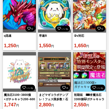
×2
いいね
×2
q迅速
早速R
②v対応
1,250
1,550
1,650
円
円
円
いいね
×4
いいね
魔法石3100~3800個
まどマギコラボテンプ
初期垢 ⌨🍨魔法石
+ガチャキャラ200~600
レ！フェス限多数！石
3300個🐱ガチャキャラ
体+素材+他 初期垢
1,747
470個以上！
2,800
200体⌨🍨素材+その
2,550
円
円
円
他