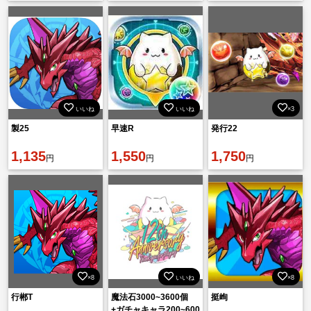
いいね
いいね
×3
製25
早速R
発行22
1,135
1,550
1,750
円
円
円
×8
いいね
×8
行郴T
魔法石3000~3600個
挺峋
+ガチャキャラ200~600