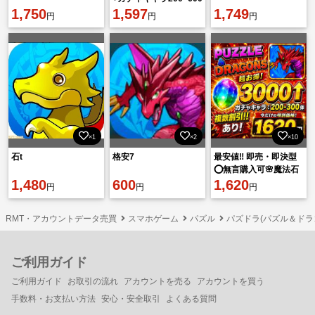
1,750
体+素材+他 初期垢
1,597
1,749
円
円
円
×1
×2
×10
石t
格安7
最安値‼️ 即売・即決型
⭕️無言購入可🌸魔法石
1,480
600
の数3000個！
1,620
円
円
円
RMT・アカウントデータ売買
スマホゲーム
パズル
パズドラ(パズル＆ドラ
ご利用ガイド
ご利用ガイド
お取引の流れ
アカウントを売る
アカウントを買う
手数料・お支払い方法
安心・安全取引
よくある質問