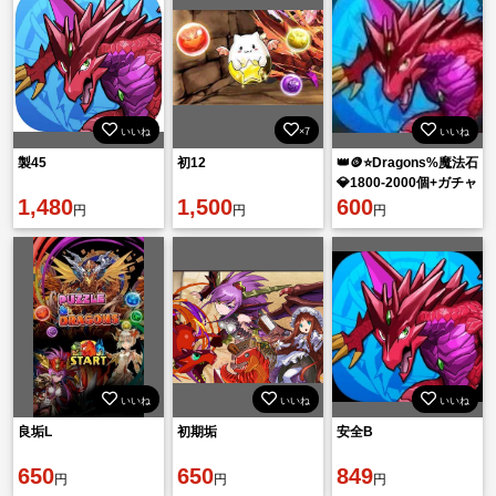
いいね
×7
いいね
製45
初12
👑🪙⭐Dragons%魔法石
💎1800-2000個+ガチャ
1,480
1,500
キャラ290+
600
円
円
円
いいね
いいね
いいね
良垢L
初期垢
安全B
650
650
849
円
円
円