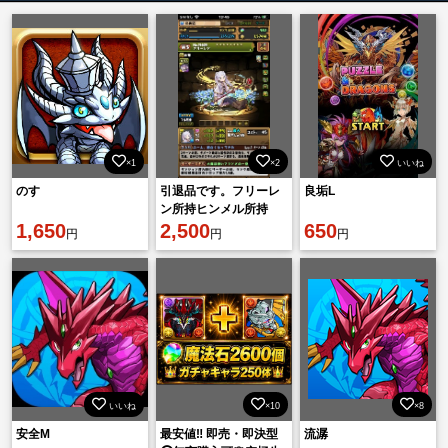
×1
×2
いいね
のす
引退品です。フリーレ
良垢L
ン所持ヒンメル所持
1,650
2,500
650
円
円
円
いいね
×10
×8
安全M
最安値‼️ 即売・即決型
流潺