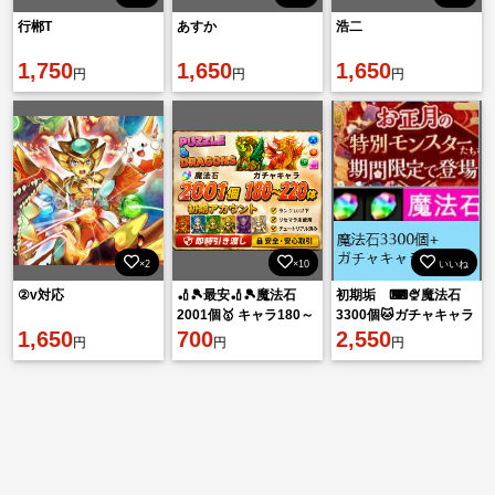
行郴T
あすか
浩二
1,750
1,650
1,650
円
円
円
×2
×10
いいね
②v対応
🏏🎾最安🏏🎾魔法石
初期垢 ⌨🍨魔法石
2001個🥇 キャラ180～
3300個🐱ガチャキャラ
1,650
220体🏏🎾即対応🏏🎾
700
200体⌨🍨素材+その
2,550
円
円
円
他