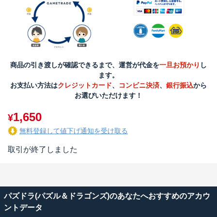
商品の引き渡しが確認できるまで、運営が代金を
一旦お預かり
し
ます。
お支払い方法は
クレジットカード
、
コンビニ決済
、
銀行振込
から
お選びいただけます！
1,650
¥
無料登録して値下げ通知を受け取る
取引が終了しました
パズドラ(パズル＆ドラゴンズ)のあなたへおすすめのアカウ
ントデータ