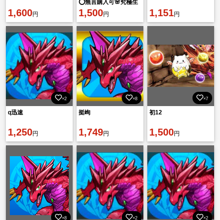
⭕️無言購入可🌸究極生
1,600
命体༌エニグマ✚白いガ
1,500
1,151
円
円
円
ンダム✚魔法石2600
個！
×2
×8
×7
q迅速
挺峋
初12
1,250
1,749
1,500
円
円
円
×8
×2
×2