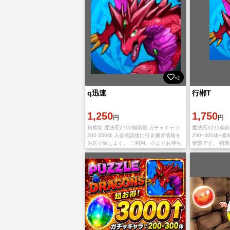
×2
q迅速
行郴T
1,250
1,750
円
円
初期垢 魔法石2700個前後 ガチャキャラ
魔法石3231個
200-350体 入金確認後に引き継ぎ情報を
200~300体+
お送り致します。 ご利用、心よりお待ち
状態です。 初期 
しております。 多少誤差がありますので
らでも、お引継
予めご了承のほどよろしくお願いいたし
可！在庫あり，-
ま