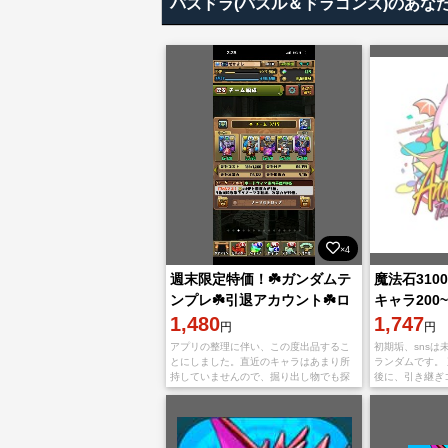
パズドラ(パズル＆ドラゴンズ)のあな
×4
週末限定特価！☘️ガンダムテ
魔法石3100
ンプレ☘️引退アカウント☘️ロ
キャラ200~
グイン日数2567日☘️
1,480
期垢
1,747
円
円
アプリの整理に伴い、この度出品するこ
初期垢、sns
とにしました。直近のキャラはあまり所
ランダムです。
持していませんので、掘り出し物でも探
後に、引き継ぎ
す気持ちでお買い求めください！ モンス
りいたします。
ターの所持具合などの確認は画像にでお
には乗算番号を
願いいたします
含まれ