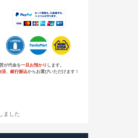
営が代金を
一旦お預かり
します。
決済
、
銀行振込
からお選びいただけます！
しました