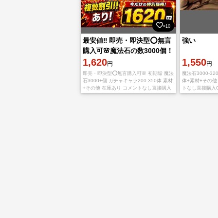
×10
最安値‼️ 即売・即決型⭕️無言
強い
購入可🌸魔法石の数3000個！
1,620
1,550
円
円
即売・即決型⭕️無言購入可🌸 初期垢 魔法
魔法石3000-32
石3000+個 ガチャキャラ200-350体 素材
体+素材+その他
+その他 在庫あり コメントなし直接購入
トなし直接購入
OK！ 御覧になってくださり、きありがと
り、きありがとう
うございます snsは未
携の状態です。 