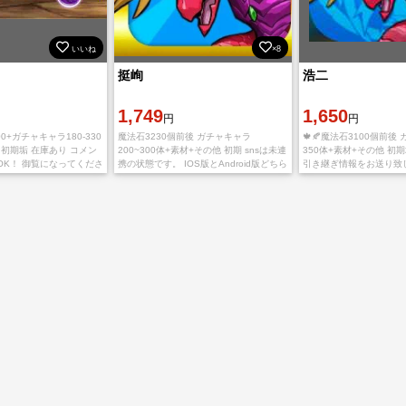
いいね
×8
挺峋
浩二
1,749
1,650
円
円
00+ガチャキャラ180-330
魔法石3230個前後 ガチャキャラ
🍁🍂魔法石3100個前後 
 初期垢 在庫あり コメン
200~300体+素材+その他 初期 snsは未連
350体+素材+その他 初
OK！ 御覧になってくださ
携の状態です。 IOS版とAndroid版どちら
引き継ぎ情報をお送り致
ございます snsは未連
でも、お引継ぎできます。 直接購入可！
用、心よりお待ちしてお
IOS版とA
在庫あり=
差がありますので予めご
し