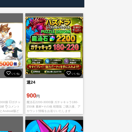
いいね
いいね
速24
900
円
000個 💥ガチャ
魔法石2200-3000個 ガチャキャラ180-
素材 👌コメント
350体 素材+その他 初期垢 ご購入後、ア
Android版ど
カウント情報をお送りいたします
ます。 在庫がご
入