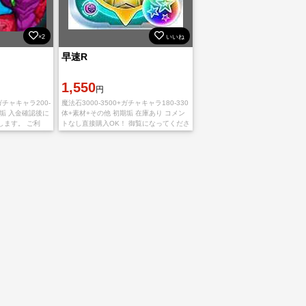
×2
いいね
早速R
1,550
円
ガチャキャラ200-
魔法石3000-3500+ガチャキャラ180-330
期垢 入金確認後に
体+素材+その他 初期垢 在庫あり コメン
します。 ご利
トなし直接購入OK！ 御覧になってくださ
ります。 多少誤
り、きありがとうございます snsは未連
了承のほどよろ
携の状態です。 IOS版とA