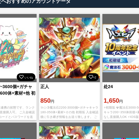
たへおすすめのアカウントデータ
いいね
×2
~3600個+ガチャ
正人
处24
600体+素材+他 初
850
1,650
円
円
は未連携の状態です、ランク
🍈🍊🍋魔法石2200-3000個+ガチャキャラ
⭐初期垢 💎魔法石3000-5
 直接購入可。 ご入金確認
180-350体+素材+その他 初期垢 入金確認
キャラ200~350体前後+
コードとパスワードを送
後に引き継ぎ情報をお送り致します。 ご
なし直接購入OK ⚡IOS版と
 ガチャキャラアカウント
利用、心よりお待ちしております。 多少
ちらでも、お引継ぎでき
持つ複数の経験機能寵が
誤差がありますので予めご了承のほ
ざいますので、直接ご購