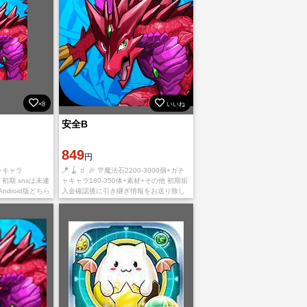
×8
いいね
安全B
849
円
ャキャラ
🪁 🪀 🧃 🎉 🎊魔法石2200-3000個+ガチ
 初期 snsは未連
ャキャラ180-350体+素材+その他 初期垢
ndroid版どちら
入金確認後に引き継ぎ情報をお送り致し
。 直接購入可！
ます。 ご利用、心よりお待ちしておりま
す。 多少誤差があります