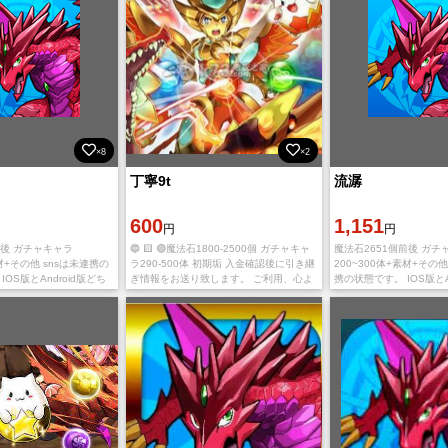
×8
×2
丁寧9t
流潺
600
1,151
円
円
前後 ガチャキャラ
🔵 🟨 🟣魔法石1800-2500個 ガチャキャ
魔法石2651個前後 ガチ
素材+その他 snsは未連携の
ラ290-500体 初期垢 入金確認後に引き継
200~300体+素材+その他
IOS版とAndroid版どち
ぎ情報をお送り致します。 ご利用、心よ
携の状態です。 IOS版とA
ぎできます。 直接購入
りお待ちしております。 多少誤差があり
でも、お引継ぎできます
ますので予めご了承のほどよろしく
在庫あり，.