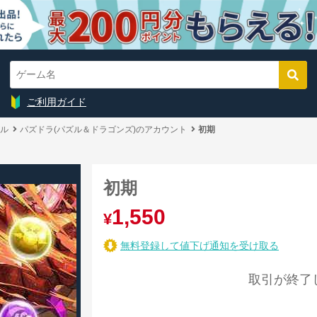
ご利用ガイド
ル
パズドラ(パズル＆ドラゴンズ)のアカウント
初期
初期
1,550
¥
無料登録して値下げ通知を受け取る
取引が終了