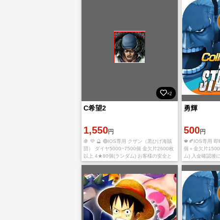
×2
C希望2
勇輝
1,550
500
円
円
🍇 💜 🔮 🟣IOS専用 クザン（黒ひげ海賊
🍁🍂IOS専用 
団） ダイヤ5000~7500個 金欠片2600枚
個＋金欠片1500
以上 4★80個(ランダム) お客様の安全と
ム) 入金確認
プライバシーを最優先に考え、厳重なセ
します。 ご利
キュリティ対策を実施します
ます。 多少誤