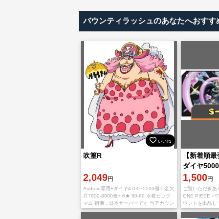
バウンティラッシュのあなたへおすす
いいね
吹篁R
【新着順最
ダイヤ5000
2,049
IOS
1,500
円
円
Android専用+ダイヤ4700~5500個＋金欠
ご覧いただきあ
片7600-8000枚+ 6★ 50-60 水着ビッグ
ONE PIECE
マム 初期，日本サーバーです 当アカウン
ウントを出品し
トはAndroid版です IOS版でのご利用の場
IOS初期垢 Sスネ
合、石が
個 金欠片1600~