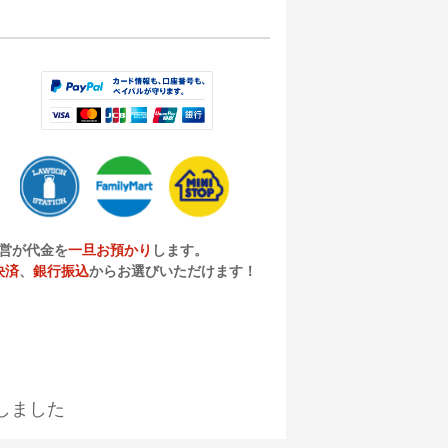
営が代金を
一旦お預かり
します。
決済
、
銀行振込
からお選びいただけます！
しました