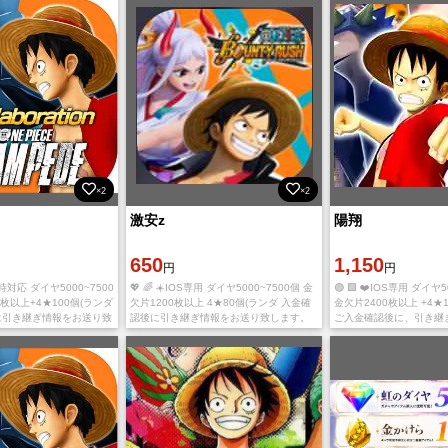
×2
×2
激安z
陽翔
650
1,150
円
円
即時対応 ダイヤ5000~7500
💖 🌈 ☀️IOS専用 ダイヤ5000~7500個 金
🟣 🟪 ❤️IOS専用 ダイヤ
枚以上+4★100個(ランダ
欠片1200枚以上 4★80個(ランダ 入金確
金欠片2400枚以上 +4★
後に引き継ぎ情報をお送り致
認後に引き継ぎ情報をお送り致します。
ご入金確認後に、引き継
用、心よりお待ちしており
ご利用、心よりお待ちしております。 多
ワード を発送致します 
差がありま
少誤差がありますので予めご
待ちしております。