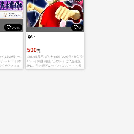
いいね
×2
るい
500
円
ら1500個+⭐4
Android専用 ダイヤ5500-8000個+金欠片
 サーバー：日本
600+その他 初期アカウント ご入金確認
 初心者向けチュ
後に、引き継ぎコードとパスワード を発
た バンダイアカ
送致します ご利用、心よりお待ちしてお
ぎ 在庫
ります。 多少誤差がありま