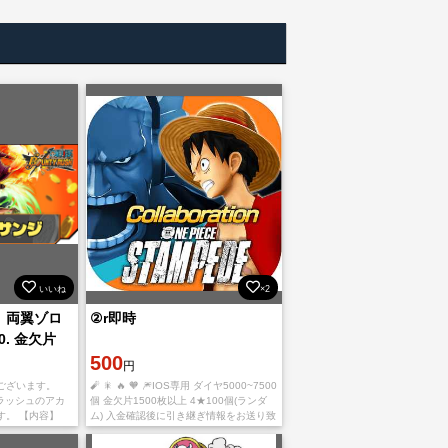
いいね
×2
】両翼ゾロ
②r即時
0. 金欠片
500
円
ございます。
🧨 🎇 🔥 🧡 🎆IOS専用 ダイヤ5000~7500
ィラッシュのアカ
個 金欠片1500枚以上 4★100個(ランダ
す。 【内容】
ム) 入金確認後に引き継ぎ情報をお送り致
00~6500個 金
します。 ご利用、心よりお待ちしており
引
ます。 多少誤差があ