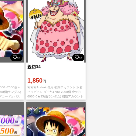
×2
×2
親切34
1,850
円
5000~7500個＋
💟💟💟Android専用 初期アカウント 水着
100個(ランダム)
ビッグマム ダイヤ4700-7000個 金欠片
ぎコードとパス
6000 6★35個(ランダム) 初期アカウント
ご利用、心よりお
入金確認後に引き継ぎ情報をお送り致し
ます。 ご利用、心