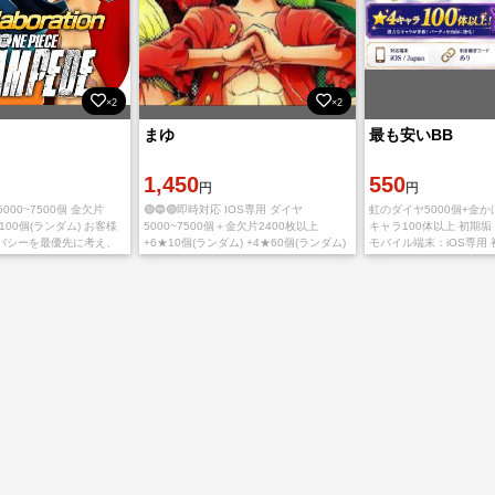
×2
×2
まゆ
最も安いBB
1,450
550
円
円
000~7500個 金欠片
🟢🔵🟣即時対応 IOS専用 ダイヤ
虹のダイヤ5000個+金かけ
★100個(ランダム) お客様
5000~7500個＋金欠片2400枚以上
キャラ100体以上 初期垢
バシーを最優先に考え、
+6★10個(ランダム) +4★60個(ランダム)
モバイル端末：iOS専用
ティ対策を実施します。
🐄 യ🥛•₊˚ 📓♡❕*◞ 🛒 ˊˎ - 入金確認後に引き
ートリアルが完了しまし
安心を大切にし、常
継ぎ情報をお送
ウントを使用した引き継