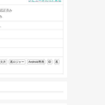
レビューをもっと見る
認証済み
み
ュ
欠片
黒ロジャー
Android専用
ID
黒