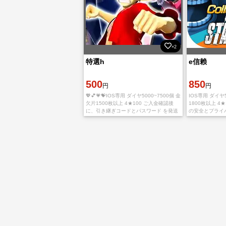
×2
特選h
e信赖
500
850
円
円
💖💕💗💝IOS専用 ダイヤ5000~7500個 金
IOS専用 ダイヤ5
欠片1500枚以上 4★100 ご入金確認後
1800枚以上 4
に、引き継ぎコードとパスワード を発送
の安全とプライ
致します ご利用、心よりお待ちしており
厳重なセキュリ
ます。 多少誤差があります
お客様の信頼と