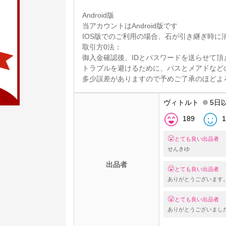
Android版
当アカウントはAndroid版です
IOS版でのご利用の場合、石が引き継ぎ時に
取引方0法：
御入金確認後、IDとパスワードを送らせて頂
トラブルを避けるために、パスとメアドなど
多少誤差がありますので予めご了承のほどよ
ヴィトルト
5日
189
1
とても良い出品者
せんきゆ
出品者
とても良い出品者
ありがとうございます
とても良い出品者
ありがとうございまし