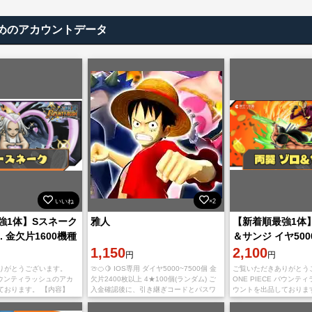
めのアカウントデータ
いいね
×2
強1体】Sスネーク
雅人
【新着順最強1体
. 金欠片1600機種
＆サンジ イヤ500
1,150
1500機種IOS
2,100
円
円
りがとうございます。
🍈🍊🍋 IOS専用 ダイヤ5000~7500個 金
ご覧いただきありがとう
 バウンティラッシュのアカ
欠片2400枚以上 4★100個(ランダム) ご
ONE PIECE バウンテ
ております。 【内容】
入金確認後に、引き継ぎコードとパスワ
ウントを出品しておりま
ーク ダイヤ5000~6500
ード を発送致します ご利用、心よりお待
IOS初期垢 黄猿 ダイヤ50
1800枚
ちしております。 多
欠片1500~2500枚 【取