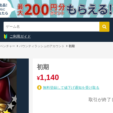
ご利用ガイド
ベンチャー
バウンティラッシュのアカウント
初期
初期
1,140
¥
無料登録して値下げ通知を受け取る
取引が終了