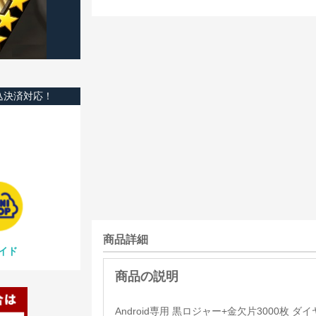
込決済対応！
商品詳細
イド
Android専用 黒ロジャー+金欠片3000枚 ダイ