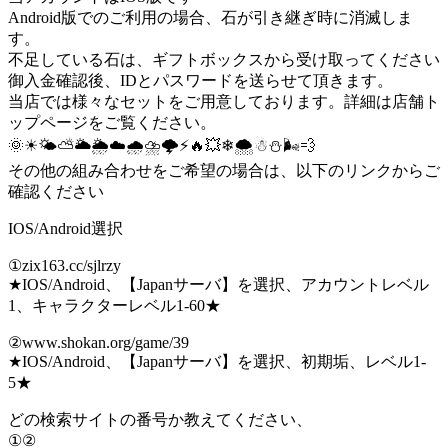
Android版でのご利用の場合、石が引き継ぎ時に消滅しま
す。
不足している石は、ギフトボックスから受け取ってください
御入金確認後、IDとパスワードを送らせて頂きます。
当店では様々なセットをご用意しております。詳細は店舗ト
ップページをご覧ください。
🌞☀🌤⛅🌥🌦☁🌧⛈🌩⚡🔥💥❄🌨☃⛄🌬💨
その他の組み合わせをご希望の場合は、以下のリンクからご
確認ください
IOS/Android選択
①zix163.cc/sjlrzy
★IOS/Android、【Japanサーバ】を選択、アカウントレベル
1、キャラクターレベル1-60★
②www.shokan.org/game/39
★IOS/Android、【Japanサーバ】を選択、初期垢、レベル1-
5★
どの検索サイトの番号か教えてください、
①②