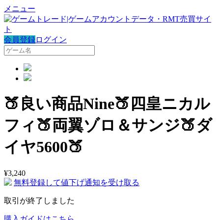
メニュー
会員登録
ログイン
🍑良い商品Nine🍑四皇ニカル
フィ🍑両翼ゾロ＆サンジ🍑ダ
イヤ5600🍑
¥
3,240
無料登録して値下げ通知を受け取る
取引が終了しました
購入ガイドはこちら