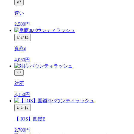
×7
速い
2,500
円
いいね
良商d
4,050
円
×7
対応
3,150
円
いいね
【 IOS】図鑑E
2,700
円