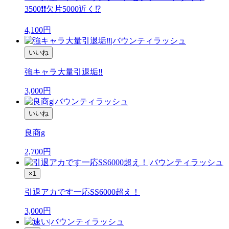
3500❗❗欠片5000近く⁉️
4,100
円
いいね
強キャラ大量引退垢‼️
3,000
円
いいね
良商g
2,700
円
×1
引退アカです一応SS6000超え！
3,000
円