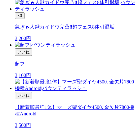
×3
急ぎ🔥人獣カイドウ完凸‼️超フェス8体引退垢
3,200
円
いいね
超フ
3,100
円
いいね
【新着順最強1体】マーズ聖ダイヤ4500. 金欠片7800機
種Android
3,500
円