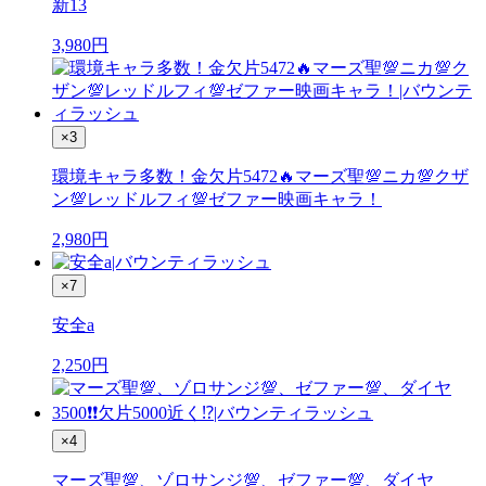
新13
3,980
円
×3
環境キャラ多数！金欠片5472🔥マーズ聖💯ニカ💯クザ
ン💯レッドルフィ💯ゼファー映画キャラ！
2,980
円
×7
安全a
2,250
円
×4
マーズ聖💯、ゾロサンジ💯、ゼファー💯、ダイヤ