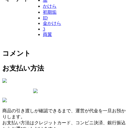
垢
かけら
初期垢
ID
金かけら
3
両翼
コメント
お支払い方法
商品の引き渡しが確認できるまで、運営が代金を
一旦お預か
り
します。
お支払い方法は
クレジットカード
、
コンビニ決済
、
銀行振込