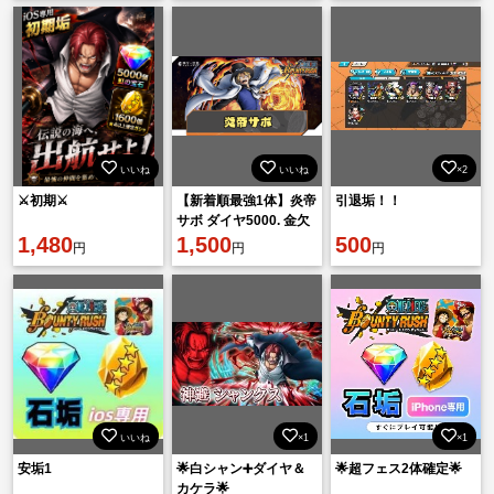
いいね
いいね
×2
⚔️初期⚔️
【新着順最強1体】炎帝
引退垢！！
サボ ダイヤ5000. 金欠
1,480
片1601機種 IOS
1,500
500
円
円
円
いいね
×1
×1
安垢1
🌟白シャン➕ダイヤ＆
🌟超フェス2体確定🌟
カケラ🌟