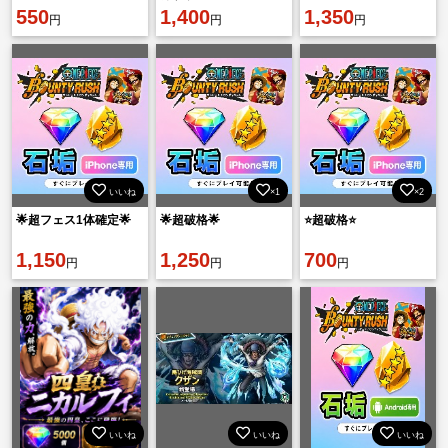
550
1,400
1,350
円
円
円
いいね
×1
×2
🌟超フェス1体確定🌟
🌟超破格🌟
⭐️超破格⭐️
1,150
1,250
700
円
円
円
いいね
いいね
いいね