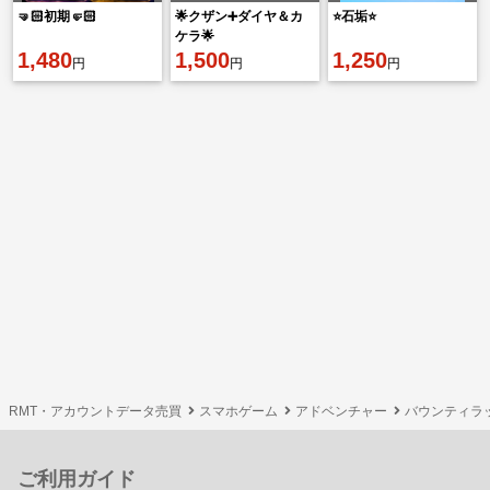
🤜🏻初期🤛🏻
🌟クザン➕ダイヤ＆カ
⭐️石垢⭐️
ケラ🌟
1,480
1,500
1,250
円
円
円
RMT・アカウントデータ売買
スマホゲーム
アドベンチャー
バウンティラ
ご利用ガイド