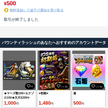
500
¥
無料登録して値下げ通知を受け取る
取引が終了しました
バウンティラッシュのあなたへおすすめのアカウントデータ
×4
いいね
いいね
🔥マーズ聖100+カクゾ
⭐初期⭐
速
ロ100🔥欠片2200✨️
1,000
1,480
500
円
円
円