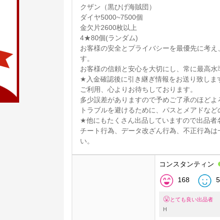
クザン（黒ひげ海賊団）
ダイヤ5000~7500個
金欠片2600枚以上
4★80個(ランダム)
お客様の安全とプライバシーを最優先に考え
す。
お客様の信頼と安心を大切にし、常に最高水
★入金確認後に引き継ぎ情報をお送り致しま
ご利用、心よりお待ちしております。
多少誤差がありますので予めご了承のほどよ
トラブルを避けるために、パスとメアドなど
★他にもたくさん出品していますので出品者
チート行為、データ改ざん行為、不正行為は
い。
コンスタンティン
168
5
とても良い出品者
H