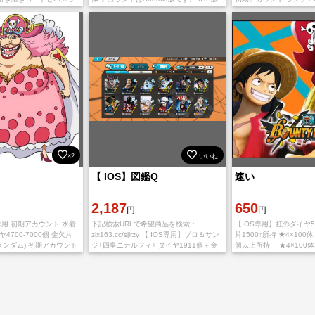
します ご利用、心よりお待
でのご利用の場合、石が引き継ぎ時に消
ッシュ シングル未進行垢
。 多
滅します。 ゲーム内にダイ
イヤの表示数が足りなか
×2
いいね
【 IOS】図鑑Q
速い
2,187
650
円
円
oid専用 初期アカウント 水着
下記検索URLで希望商品を検索：
【IOS専用】虹のダイヤ5
4700-7000個 金欠片
zix163.cc/sjlrzy 【 IOS専用】ゾロ＆サン
片1500↑所持 ★4×100
個(ランダム) 初期アカウント
ジ+四皇ニカルフィ+ ダイヤ1911個＋金
個以上所持 ・★4×100体
き継ぎ情報をお送り致し
かけら1441枚+（4🌟5🌟）合計140体 🌸
以上 ※こちらはIOS版です
心
直接購入可🍀
継ぎすると石