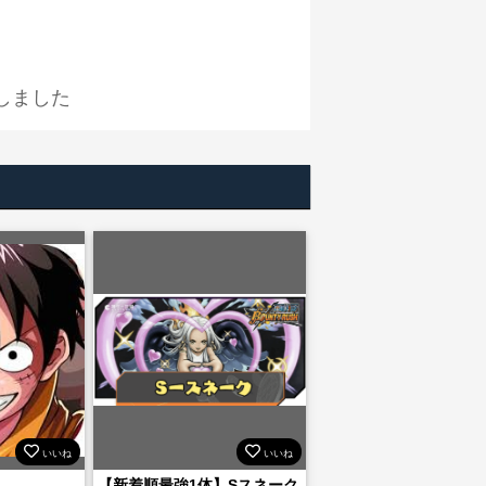
しました
いいね
いいね
【新着順最強1体】Sスネーク