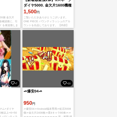
ダイヤ5000. 金欠片1600機種
IOS
1,500
円
500個 金欠片
ご覧いただきありがとうございます。
ご入金確認後に、引
ONE PIECE バウンティラッシュのアカ
ド を発送致しま
ウントを出品しております。 【内容】
ちしております。
IOS初期垢 Sスネーク ダイヤ5000~6500
予
個 金欠片1600~1800枚
×7
×10
🧈爆安04🧈
950
円
グマム+ダイヤ
🧈爆安04🧈Android端末専用🧈虹石5008
0枚以上+6⭐50
個🧈金欠片2408枚🧈星4キャラ80体🧈🧈
2 バウンティラ
🧈🧈🧈🧈🧈🧈🧈🧈🧈🧈🧈🧈🧈 垢：初期 端