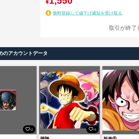
1,550
¥
無料登録して値下げ通知を受け取る
取引が終了
めのアカウントデータ
×2
×3
陽翔
販売⑤