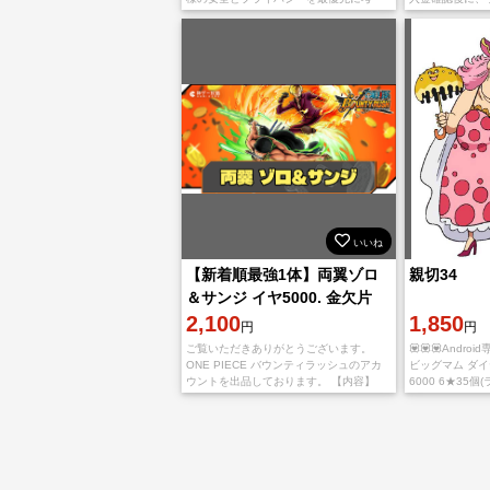
え、厳重なセキュリティ対策を実施しま
ード を発送致
す。 お客様の信頼と安心を大切にし、
ちしております
いいね
【新着順最強1体】両翼ゾロ
親切34
＆サンジ イヤ5000. 金欠片
1500機種IOS
2,100
1,850
円
円
ご覧いただきありがとうございます。
💟💟💟Andr
ONE PIECE バウンティラッシュのアカ
ビッグマム ダイヤ
ウントを出品しております。 【内容】
6000 6★35
IOS初期垢 黄猿 ダイヤ5000~6500個 金
入金確認後に引
欠片1500~2500枚 【取引
ます。 ご利用、