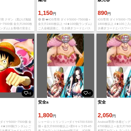
1,150
890
円
円
IOS専用 クザン（黒ひげ海賊
🟣 🟪 ❤️IOS専用 ダイヤ5000~7500個＋
IOS専用 ダイヤ5000~7
~7500個 金欠片2600枚
金欠片2400枚以上 +4★100個(ランダム)
1800枚以上 4★100
ランダム) お客様の安全と
ご入金確認後に、引き継ぎコードとパス
き継ぎコードとパスワー
最優先に考え、厳重なセ
ワード を発送致します ご利用、心よりお
す ご利用、心よりお待
を実施します
待ちしております。
多少誤差がありますので
×3
×7
安全a
安全
1,800
2,050
円
円
用 ダイヤ5000~7500個 金
シャーロットリンリン+ダイヤ4700-5300
Android専用+水着ビッ
 4★100個(ランダム) ご
個＋金欠片6000枚以上+星6キャラ35-45
4700個以上＋金欠片760
引き継ぎコードとパスワ
体 アカウントはAndroid版です。 IOS版
初期アカウント ランク1-