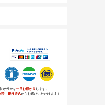
営が代金を
一旦お預かり
します。
決済
、
銀行振込
からお選びいただけます！