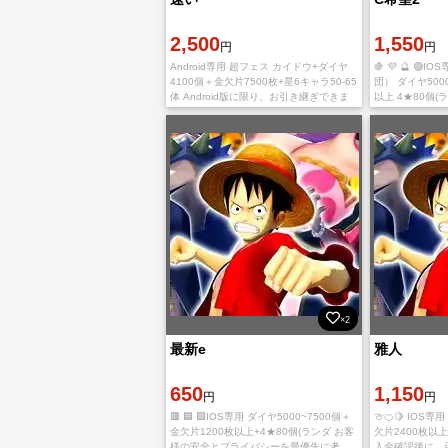
2,500
1,550
円
円
Android専用 超フェス カイドウ+ダイヤ
🍇 💜 🔮 
4100個＋金欠片7500枚+星6キャラ50-65
団） ダイヤ5000
体 Android版に限り、お引き継ぎできま
以上 4★80個(
す。 ゲーム内にダイヤの表示数が足りな
プライバシーを
かったら 残り分をmai
キュリティ対策
×2
最新e
雅人
650
1,150
円
円
🟥 🟦 🟪IOS専用 ダイヤ5000~7500個＋
🍈🍊🍋 IOS専
金欠片1200枚以上+4★80個(ランダ お客
欠片2400枚以上
様の安全とプライバシーを最優先に考
入金確認後に、