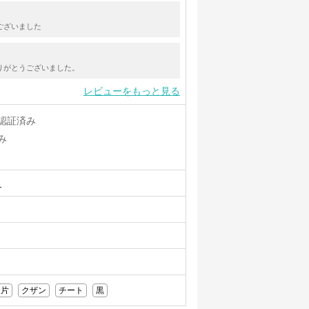
ございました
りがとうございました。
レビューをもっと見る
認証済み
み
ュ
欠片
クザン
チート
黒