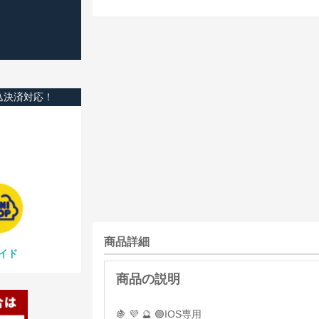
込決済対応！
商品詳細
イド
🍇 💜 🔮 🟣IOS専用