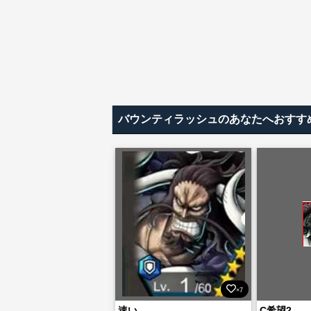
バウンティラッシュのあなたへおすす
×7
速い
C希望2