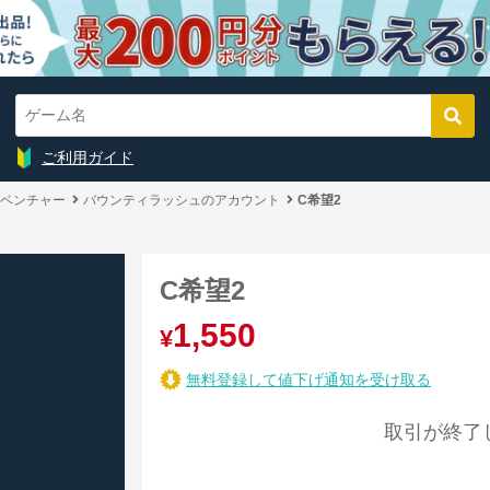
ご利用ガイド
ベンチャー
バウンティラッシュのアカウント
C希望2
C希望2
1,550
¥
無料登録して値下げ通知を受け取る
取引が終了