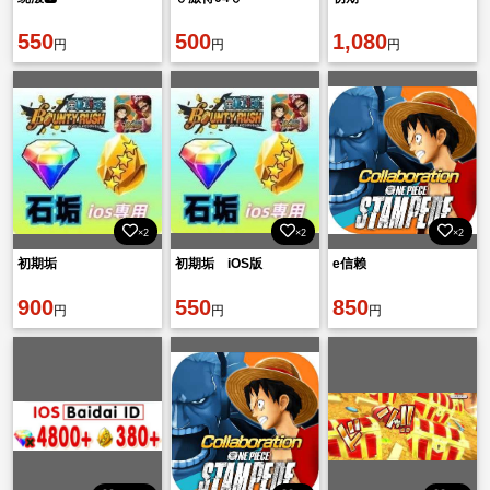
550
500
1,080
円
円
円
×2
×2
×2
初期垢
初期垢 iOS版
e信赖
900
550
850
円
円
円