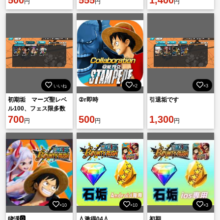
円
円
円
すすめ‼️‼️
いいね
×2
×3
初期垢 マーズ聖レベ
②r即時
引退垢です
ル100、フェス限多数
700
500
1,300
円
円
円
×10
×10
×3
绕湲🅾️
💧激得04💧
初期