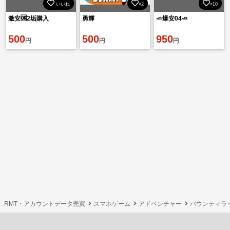
いいね
×2
×10
激安🆗2垢購入
勇輝
🧈爆安04🧈
500
500
950
円
円
円
RMT・アカウントデータ売買
スマホゲーム
アドベンチャー
バウンティラ