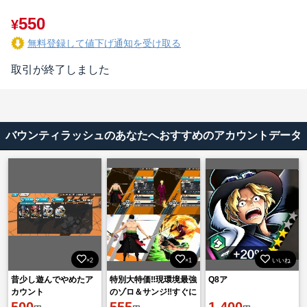
550
¥
無料登録して値下げ通知を受け取る
取引が終了しました
バウンティラッシュのあなたへおすすめのアカウントデータ
×2
×1
いいね
昔少し遊んでやめたア
特別大特価‼️現環境最強
Q8ア
カウント
のゾロ＆サンジ‼️すぐに
500
楽しみたい人かなりお
555
1,400