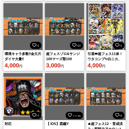
×1
×10
×1
環境キャラ多数‼️金欠片
超フェスゾロ&サンジ
引退👑超フェス11体！
ダイヤ大量‼️
100マーズ聖100
ウタコンプ✨白ニカ、
4,000
3,000
黄猿💯ニカ💯クザン💯
4,000
円
円
円
カイドウ💯など多数所
持！
×7
いいね
×4
対応
【 IOS】図鑑Y
🔥超フェス12・育成済