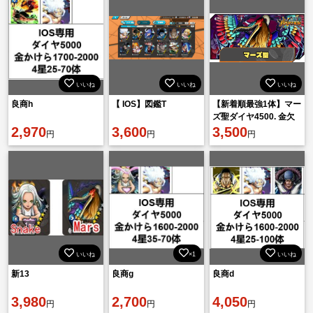
いいね
いいね
いいね
良商h
【 IOS】図鑑T
【新着順最強1体】マー
ズ聖ダイヤ4500. 金欠
2,970
3,600
片7800機種Android
3,500
円
円
円
いいね
×1
いいね
新13
良商g
良商d
3,980
2,700
4,050
円
円
円