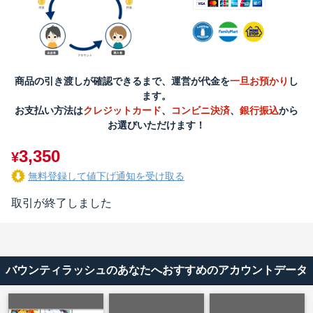
商品の引き渡しが確認できるまで、運営が代金を
一旦お預かり
し
ます。
お支払い方法は
クレジットカード
、
コンビニ決済
、
銀行振込
から
お選びいただけます！
3,350
¥
無料登録して値下げ通知を受け取る
取引が終了しました
バウンティラッシュのあなたへおすすめのアカウントデータ