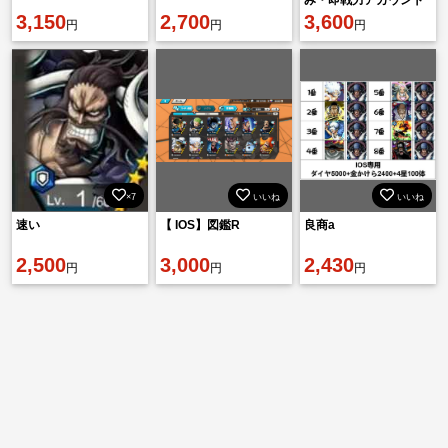
み・即戦力アカウント
3,150
2,700
🔥引退垢／
3,600
円
円
円
×7
いいね
いいね
速い
【 IOS】図鑑R
良商a
2,500
3,000
2,430
円
円
円