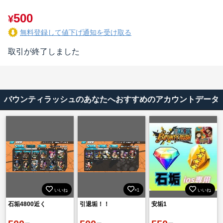
500
¥
無料登録して値下げ通知を受け取る
取引が終了しました
バウンティラッシュのあなたへおすすめのアカウントデータ
いいね
×1
いいね
石垢4800近く
引退垢！！
安垢1