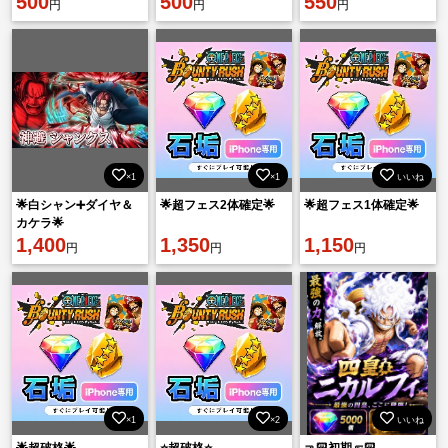
500
500
550
円
円
円
×1
×1
いいね
🌟白シャン➕ダイヤ＆
🌟超フェス2体確定🌟
🌟超フェス1体確定🌟
カケラ🌟
1,400
1,350
1,150
円
円
円
×1
×2
いいね
🌟超破格🌟
⭐️超破格⭐️
🤜🏻初期🤛🏻