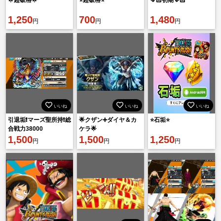
1,250
700
1,480
円
円
円
いいね
いいね
いいね
引退垢❗️マーズ聖所持❗️総
🌟クザン➕ダイヤ＆カ
⭐️石垢⭐️
合戦力38000
ケラ🌟
1,500
1,500
1,250
円
円
円