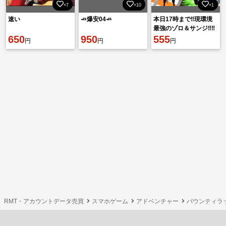
×7
×10
×1
速い
🧈爆安04🧈
本日17時まで‼️現環境
最強のゾロ＆サンジ‼️‼️
650
950
最強ゲッターの炎帝サ
555
円
円
円
ボ‼️‼️
RMT・アカウントデータ売買
スマホゲーム
アドベンチャー
バウンティラ