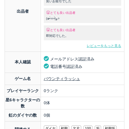
良いお取引でした
出品者
とても良い出品者
(๑•̀ㅂ•́)و✧
とても良い出品者
即対応でした。
レビューをもっと見る
メールアドレス認証済み
本人確認
電話番号認証済み
ゲーム名
バウンティラッシュ
プレイヤーランク
0ランク
星6キャラクターの
0体
数
虹のダイヤの数
0個
ダイヤ
初期
欠片
100
垢
初期垢