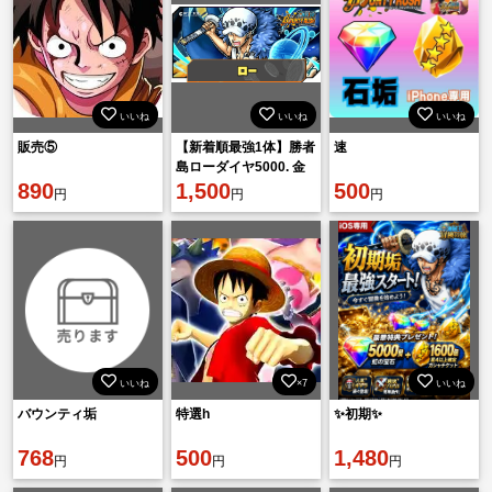
いいね
いいね
いいね
販売⑤
【新着順最強1体】勝者
速
島ローダイヤ5000. 金
890
欠片1601機種 IOS
1,500
500
円
円
円
いいね
×7
いいね
バウンティ垢
特選h
✨初期✨
768
500
1,480
円
円
円