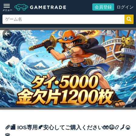
会員登録
ログイン
メニュー
🥖🏬 IOS専用🍂安心してご購入ください🧤😆📿🗾🍘
🌸