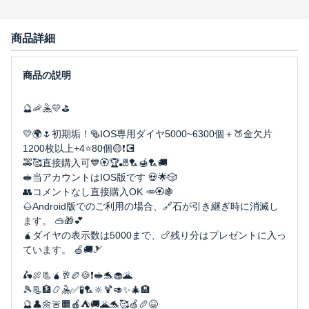
商品詳細
🔮🦐🤽💛⛳
💛🌍🌷初期垢！🥯IOS専用ダイヤ5000~6300個＋🍑金欠片
1200枚以上+4⭐️80個🟡❗💽
🚕🥰直接購入可💙🏵🏆🎳🏸🍯🏸🚚
🥪当アカウントはIOS版です 💀🌟🎲
👥コメントなし直接購入OK 🥕🏵🍇
🌰Android版でのご利用の場合、🔗石が引き継ぎ時に消滅し
ます。 🥽🎁💕
🧉ダイヤの表示数は5000まで、🍗残り分はプレゼントに入っ
ています。 🍏🚚🎿
🛵🍖📃🧉🥂🏉🍪❗🥪🐬🧁🌋
🎾📃🏦📿🤽✅🧪🏸🔆🍹🥑✨🎄🏨
🔮👤🌼🚨🟧🍎⛺🚚🌋🐬🥰🍏🥖😆