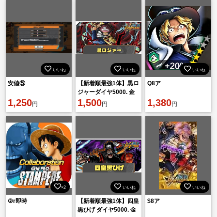
いいね
いいね
いいね
安値⑤
【新着順最強1体】黒ロ
Q8ア
ジャーダイヤ5000. 金
1,250
欠片1600機種IOS
1,500
1,380
円
円
円
×2
いいね
いいね
②r即時
【新着順最強1体】四皇
$8ア
黒ひげ ダイヤ5000. 金