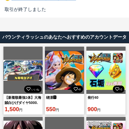
取引が終了しました
バウンティラッシュのあなたへおすすめのアカウントデータ
いいね
×8
×3
【新着順最強1体】大海
绕湲🅾️
発行40
賊白ひげダイヤ5000.
金欠片1601機種 IOS
1,500
550
900
円
円
円