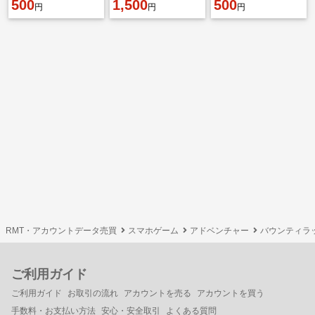
500
欠片1600機種IOSンサ
1,500
500
円
円
円
ーバー：アジア鯖
RMT・アカウントデータ売買
スマホゲーム
アドベンチャー
バウンティラ
ご利用ガイド
ご利用ガイド
お取引の流れ
アカウントを売る
アカウントを買う
手数料・お支払い方法
安心・安全取引
よくある質問