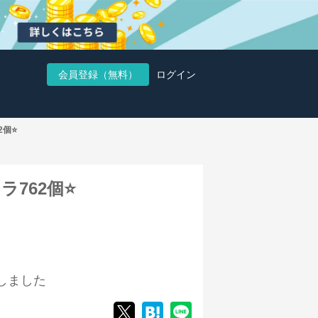
会員登録（無料）
ログイン
個⭐️
ラ762個⭐️
しました