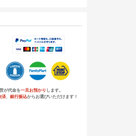
営が代金を
一旦お預かり
します。
決済
、
銀行振込
からお選びいただけます！