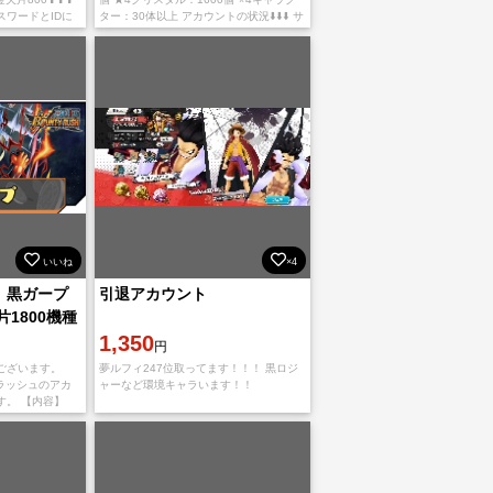
ワードとIDに
ター：30体以上 アカウントの状況⬇️⬇️⬇️ サ
り置き、専
ーバー：日本 iOS専用アカウント プレイ
ヤーランク：1-3 キ
いいね
×4
】黒ガープ
引退アカウント
片1800機種
1,350
円
ございます。
夢ルフィ247位取ってます！！！ 黒ロジ
ィラッシュのアカ
ャーなど環境キャラいます！！
す。 【内容】
5000~6500個