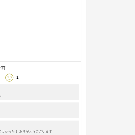
上前
1
た
！
てよかった！ ありがとうございます