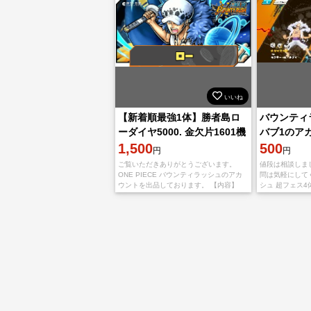
いいね
【新着順最強1体】勝者島ロ
バウンティ
ーダイヤ5000. 金欠片1601機
バブ1のア
種 IOS
1,500
500
円
円
ご覧いただきありがとうございます。
値段は相談しま
ONE PIECE バウンティラッシュのアカ
問は気軽にして
ウントを出品しております。 【内容】
シュ 超フェス4体
IOS初期垢 勝者島ロー ダイヤ5000~6500
索キーワード：
個 金欠片1600~1800枚
ーザンバロン·V