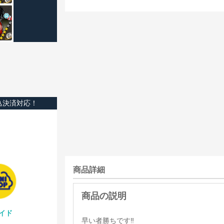
込決済対応！
商品詳細
イド
早い者勝ちです‼️