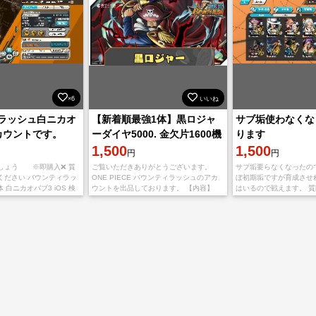
×6
いいね
ラッシュ白ニカオ
【新着順最強1体】黒ロジャ
サブ垢使わなくな
カウントです。
ーダイヤ5000. 金欠片1600機
ります
種IOS
1,500
1,500
円
円
しょう ※即購入❌ 質
ご覧いただきありがとうございます。
サブ垢要らなくなったの
ください バウンティラッ
ONE PIECE バウンティラッシュのアカ
ぼ初期垢ですが育成させ
 白ニカオバブ3 iOS 検
ウントを出品しております。 【内容】
はいるので戦えます。 
 超ゾロサンジ両翼、超イ
IOS初期垢 黒ロジャー ダイヤ5000~6500
したら、なんでもお申し付
·ナス寿郎聖
個 金欠片1600~5000枚 【
Steam連携済み ･バンダ