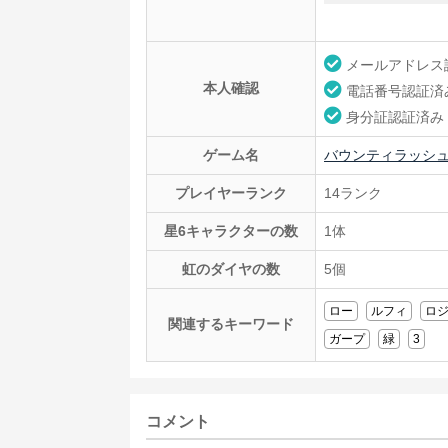
メールアドレス
本人確認
電話番号認証済
身分証認証済み
ゲーム名
バウンティラッシ
プレイヤーランク
14ランク
星6キャラクターの数
1体
虹のダイヤの数
5個
ロー
ルフィ
ロ
関連するキーワード
ガープ
緑
3
コメント