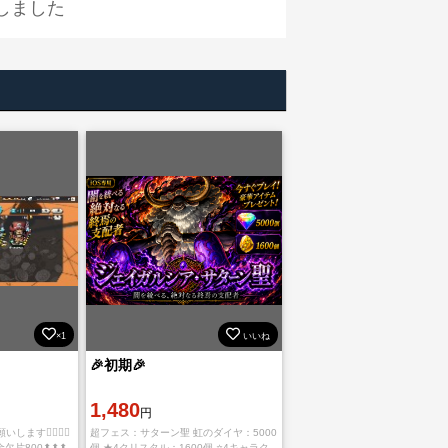
しました
×1
いいね
🎉初期🎉
1,480
円
🙇‍♀️🙇‍♀️
超フェス：サターン聖 虹のダイヤ：5000
‼️ 金欠片800⬆⬆⬆
個 ★4クリスタル：1600個 ⭐4キャラク