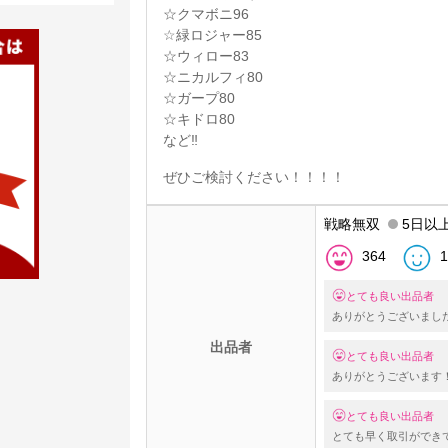
☆クマボニ96
☆緑ロジャー85
☆ウィロー83
☆ニカルフィ80
☆ガープ80
☆キドロ80
など‼️
ぜひご検討ください！！！！
戦略無双
5日以
364
1
とても良い出品者
ありがとうございまし
出品者
とても良い出品者
ありがとうございます
とても良い出品者
とても早く取引ができ