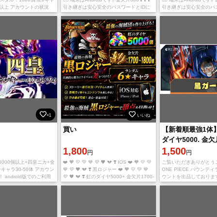
以上 アカウントの状況
引き継ぎは安心安全のパスワードとIDに
引き継ぎは安心安全のパス
ー：日本 iOS専用アカウント
なります😌 値下げ、取り置き、専
なります😌 値下げ、取
：1-3
×1
いいね
買い
【新着順最強1体
ダイヤ5000. 金欠
1,800
IOS
1,500
円
円
5000個以上+四皇ニカ+金
❤️ 🧡 💛 💚 💙 💜 🖤 💔 ❣️ IOS ❤️ 🧡 💛 💚
ご覧いただきありがとう
★キャラ30-50体 アカウン
💙 💜 🖤 💔 ❣️ 黒ロジャー ❤️ 🧡 💛 💚 💙
ONE PIECE バウンテ
！ android版でのご利用
💜 🖤 💔 ❣️ 虹のダイヤ5000+ 金欠片1700-
ウントを出品しておりま
き継ぎ時に消滅します。
1800 ランダム
IOS初期垢 黒ガープ ダイヤ
ヤ
金欠片2400~3500枚 【