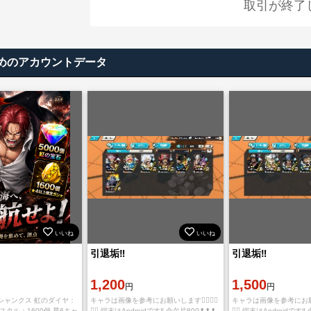
取引が終了
めのアカウントデータ
いいね
いいね
引退垢‼️
引退垢‼️
1,200
1,500
円
円
シャンクス 虹のダイヤ：
キャラは画像を参考にお願いします🙇‍♀️🙇‍♀️
キャラは画像を参考にお願いします
リスタル：1600個 星6キャ
🙇‍♀️ 端末はAndroidです‼️ 金欠片800⬆⬆⬆
🙇‍♀️ 端末はAndroidです