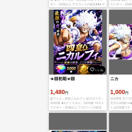
ター：30体以上 アカウントの状況⬇️⬇️⬇️ サ
ラクター：30体
ーバー：日本 iOS専用アカウント プレイ
⬇️⬇️⬇️ サーバ
ヤーランク：1-3 キ
プレイヤーランク
いいね
🤜🏻初期🤛🏻
ニカ
1,480
1,000
円
円
超フェス：四皇ニカルフィ 虹のダイヤ：
IOS専用 ダイヤ
5000個 ★4クリスタル：1600個 ⭐4キャ
欠片1100枚+4
ラクター：30体以上 アカウントの状況
トはIOS版です 
⬇️⬇️⬇️ サーバー：日本 iOS専用アカウント
の場合、石が引
プレイヤーランク：1-3
ゲーム内にダイ