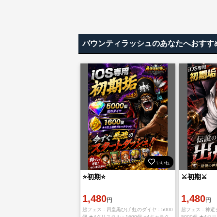
バウンティラッシュのあなたへおすす
いいね
⭐初期⭐
⚔️初期⚔️
1,480
1,480
円
円
超フェス：四皇黒ひげ 虹のダイヤ：5000
超フェス：神避
個 ★4クリスタル：1600個 ⭐4キャラク
5000個 ★4ク