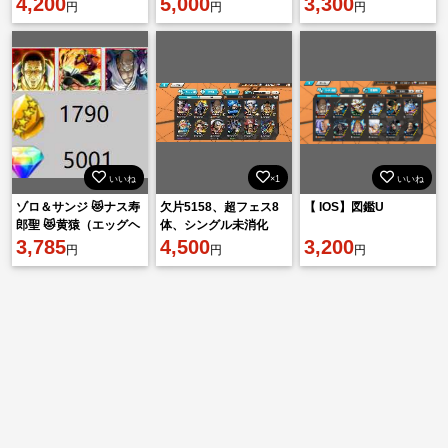
白ひげ100 緑ロジャー
4,200
前後育ってます‼️環境キ
5,000
3,300
円
円
円
100 金欠片400
ャラフラッシュ称号あ
り‼️
いいね
×1
いいね
ゾロ＆サンジ 😻ナス寿
欠片5158、超フェス8
【 IOS】図鑑U
郎聖 😻黄猿（エッグヘ
体、シングル未消化
ッド） 😻ダイヤ5001個
3,785
4,500
3,200
円
円
円
😻金かけら1790枚