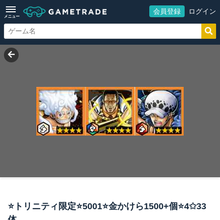
会員登録
ログイン
メニュー
⭐トリニティ限定⭐5001⭐金かけら1500+個⭐4✩33
体