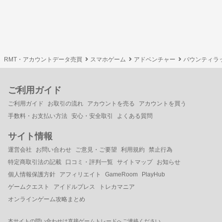
RMT・アカウントデータ売買
スマホゲーム
アドベンチャー
バウンティラ
ご利用ガイド
ご利用ガイド
お取引の流れ
アカウントを売る
アカウントを買う
手数料・お支払い方法
安心・安全取引
よくある質問
サイト情報
運営会社
お問い合わせ
ご意見・ご要望
利用規約
禁止行為
特定商取引法の記載
口コミ・評判一覧
サイトマップ
お知らせ
個人情報保護方針
アフィリエイト
GameRoom
PlayHub
ゲームクエスト
アイドルプレス
トレカマニア
オンラインゲーム攻略まとめ
本サイトの問い合わせは直接ゲームトレードへご連絡ください。