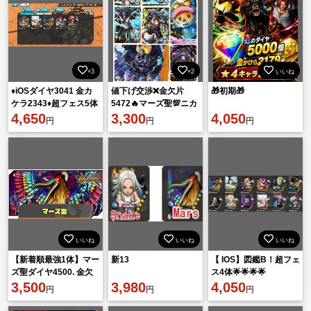
×3
×2
いいね
♦️iOSダイヤ3041 金カ
値下げ交渉❌金欠片
🎁初期🎁
ケラ2343♦️超フェス5体
5472🔥マーズ聖💯ニカ
4,650
💯クザン💯レッドルフ
3,300
4,050
円
円
円
ィ💯ゼファー映画キャ
ラ！
いいね
いいね
いいね
【新着順最強1体】マー
新13
【 IOS】図鑑B！超フェ
ズ聖ダイヤ4500. 金欠
ス4体🌟🌟🌟🌟
片7800機種Android
3,500
3,980
4,050
円
円
円