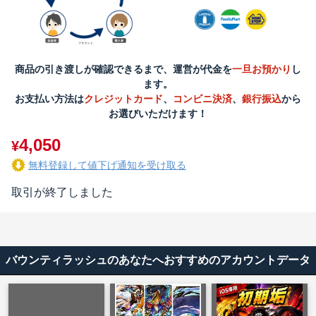
商品の引き渡しが確認できるまで、運営が代金を
一旦お預かり
し
ます。
お支払い方法は
クレジットカード
、
コンビニ決済
、
銀行振込
から
お選びいただけます！
4,050
¥
無料登録して値下げ通知を受け取る
取引が終了しました
バウンティラッシュのあなたへおすすめのアカウントデータ