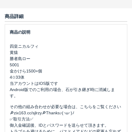
商品詳細
四皇ニカルフィ
黄猿
勝者島ロー
5001
金かけら1500+個
4✩33体
当アカウントはIOS版です
Android版でのご利用の場合、石が引き継ぎ時に消滅しま
す。
その他の組み合わせが必要な場合は、こちらをご覧ください
🔎zix163.cc/sjlrzy🔎Thanks♪(･ω･)ﾉ
✅取引方法✅
御入金確認後、IDとパスワードを送らせて頂きます。
トラブルを避けるために、パスとメアドなどの変更も忘れず