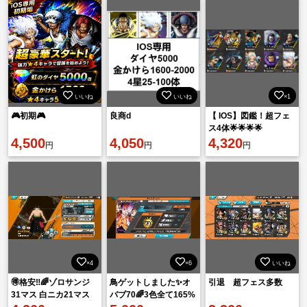
いいね
いいね
×1
🎮初期🎮
良商d
【 IOS】図鑑！超フェ
ス4体🌟🌟🌟🌟
4,500
4,050
4,320
円
円
円
×4
×6
いいね
🉐格安‼️🌈ゾロサンジ
鳥ゲットしました✨オ
引退 超フェス多数
31マス 白ニカ21マス
バブ70🌈3色全て165%