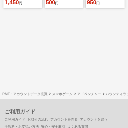
1,450
500
950
円
円
円
RMT・アカウントデータ売買
スマホゲーム
アドベンチャー
バウンティラ
ご利用ガイド
ご利用ガイド
お取引の流れ
アカウントを売る
アカウントを買う
手数料・お支払い方法
安心・安全取引
よくある質問