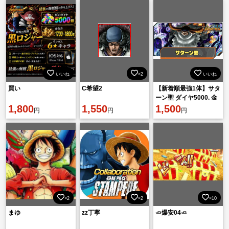
いいね
×2
いいね
買い
C希望2
【新着順最強1体】サタ
ーン聖 ダイヤ5000. 金
1,800
1,550
欠片1600機種IOS
1,500
円
円
円
×2
×2
×10
まゆ
zz丁寧
🧈爆安04🧈