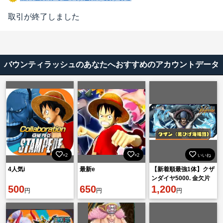
取引が終了しました
バウンティラッシュのあなたへおすすめのアカウントデータ
×2
×2
いいね
4人気i
最新e
【新着順最強1体】クザ
ンダイヤ5000. 金欠片
500
650
1601機種 IOS
1,200
円
円
円