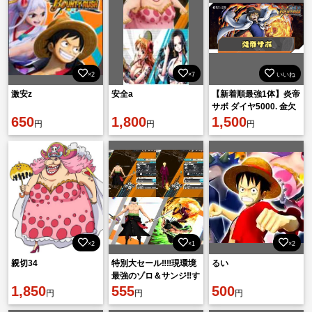
×2
×7
いいね
激安z
安全a
【新着順最強1体】炎帝
サボ ダイヤ5000. 金欠
650
1,800
片1601機種 IOS
1,500
円
円
円
×2
×1
×2
親切34
特別大セール‼️‼️現環境
るい
最強のゾロ＆サンジ‼️す
1,850
ぐに楽しみたい人かな
555
500
円
円
円
りおすすめ‼️‼️