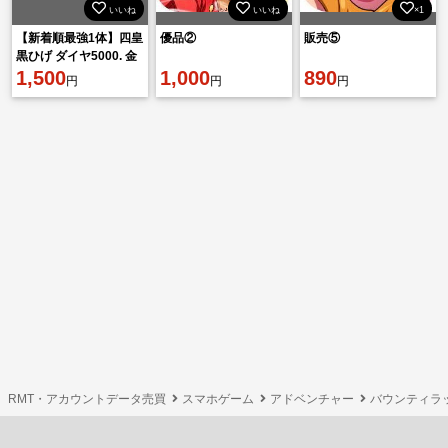
いいね
いいね
×1
【新着順最強1体】四皇
優品②
販売⑤
黒ひげ ダイヤ5000. 金
欠片1600機種IOSンサ
1,500
1,000
890
円
円
円
ーバー：アジア鯖
RMT・アカウントデータ売買
スマホゲーム
アドベンチャー
バウンティラ