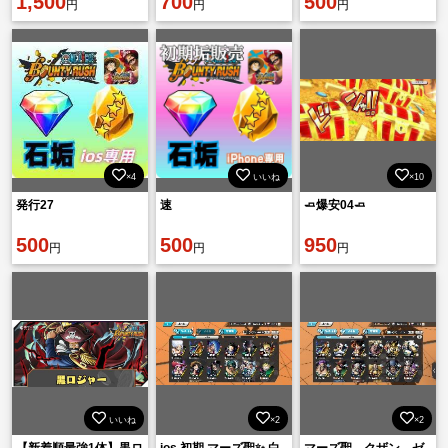
1,500
700
500
円
円
円
×4
いいね
×10
発行27
速
🧈爆安04🧈
500
500
950
円
円
円
いいね
×2
×2
【新着順最強1体】黒ロ
ios 初期 マーズ聖✨ 白
マーズ聖、クザン、ゼ