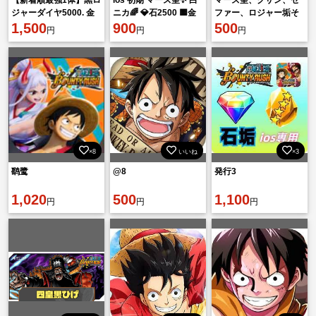
ジャーダイヤ5000. 金
ニカ🌈 💎‪‪‬石2500 🟨金
ファー、ロジャー垢そ
欠片1600機種IOS
1,500
欠片800
900
の他限定キャラ多数垢
500
円
円
円
4
×8
いいね
×3
鹞鹭
@8
発行3
1,020
500
1,100
円
円
円