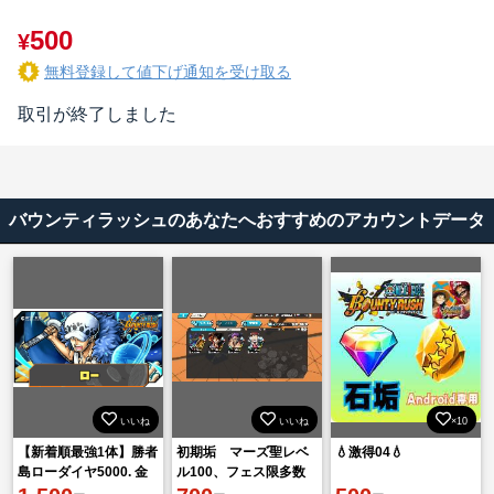
500
¥
無料登録して値下げ通知を受け取る
取引が終了しました
バウンティラッシュのあなたへおすすめのアカウントデータ
いいね
いいね
×10
【新着順最強1体】勝者
初期垢 マーズ聖レベ
💧激得04💧
島ローダイヤ5000. 金
ル100、フェス限多数
欠片1601機種 IOS