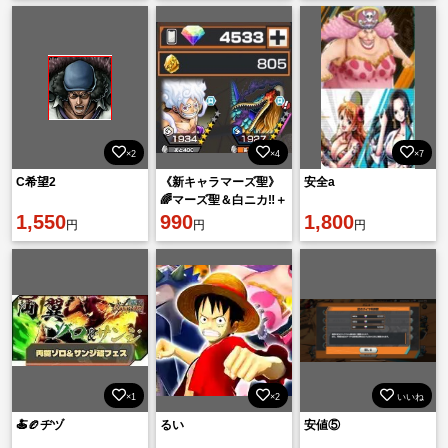
×2
×4
×7
C希望2
《新キャラマーズ聖》
安全a
🌈マーズ聖＆白ニカ‼️＋
1,550
💎4500❤️‍🔥環境最強❤️‍🔥
990
1,800
円
円
円
×1
×2
いいね
🍝🏉ヂヅ
るい
安値⑤