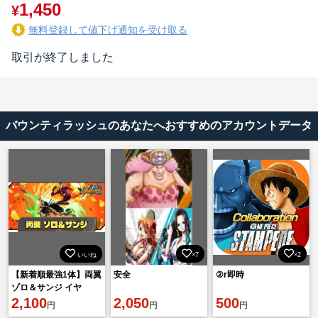
1,450
¥
無料登録して値下げ通知を受け取る
取引が終了しました
バウンティラッシュのあなたへおすすめのアカウントデータ
いいね
×7
×2
【新着順最強1体】両翼
安全
②r即時
ゾロ＆サンジ イヤ
5000. 金欠片1500機種
2,100
2,050
500
円
円
円
IOS