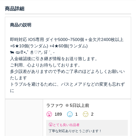
商品詳細
即時対応 IOS専用 ダイヤ5000~7500個＋金欠片2400枚以上
+6★10個(ランダム) +4★60個(ランダム)
🐄 യ🥛•₊˚ 📓♡❕*◞ 🛒 ˊˎ -
入金確認後に引き継ぎ情報をお送り致します。
ご利用、心よりお待ちしております。
多少誤差がありますので予めご了承のほどよろしくお願いい
たします
トラブルを避けるために、パスとメアドなどの変更も忘れず
に
ラファウ
5日以上前
189
1
2
とても良い出品者
丁寧な対応ありがとうございます！