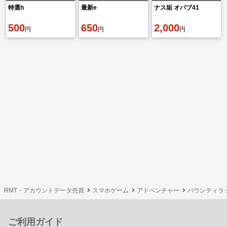
特選h
最新e
ナス垢 オバブ41
500
650
2,000
円
円
円
RMT・アカウントデータ売買
スマホゲーム
アドベンチャー
バウンティラ
ご利用ガイド