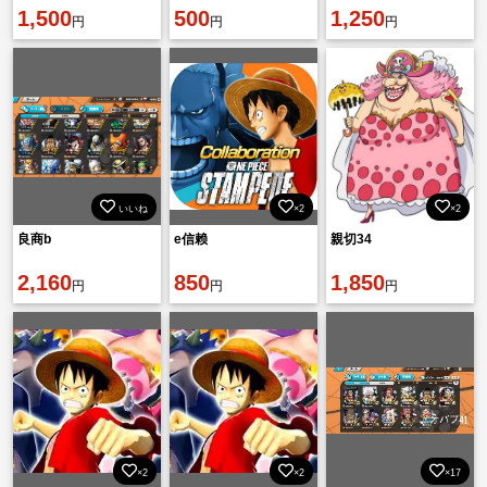
1,500
500
1,250
円
円
円
いいね
×2
×2
良商b
e信赖
親切34
2,160
850
1,850
円
円
円
×2
×2
×17