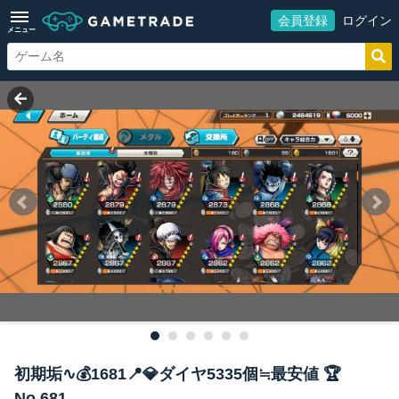
会員登録
ログイン
メニュー
初期垢∿💰1681📍💎ダイヤ5335個≒最安値 🏆
No.681