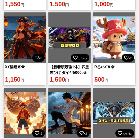
1,550
欠片1600機種IOS
1,500
1,000
円
円
円
×3
いいね
×2
X⚡️陽翔🌟💎
【新着順最強1体】四皇
Rるい⚡️🌟💎
黒ひげ ダイヤ5000. 金
1,150
欠片1600機種IOSンサ
1,500
500
円
円
円
ーバー：アジア鯖
×2
×2
いいね