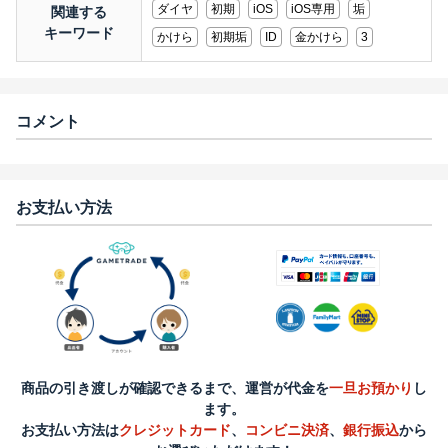
ダイヤ
初期
iOS
iOS専用
垢
関連する
キーワード
かけら
初期垢
ID
金かけら
3
コメント
お支払い方法
商品の引き渡しが確認できるまで、運営が代金を
一旦お預かり
し
ます。
お支払い方法は
クレジットカード
、
コンビニ決済
、
銀行振込
から