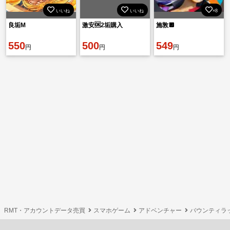
いいね
いいね
×8
良垢M
激安🆗2垢購入
施敦🔲
550
500
549
円
円
円
RMT・アカウントデータ売買
スマホゲーム
アドベンチャー
バウンティラ