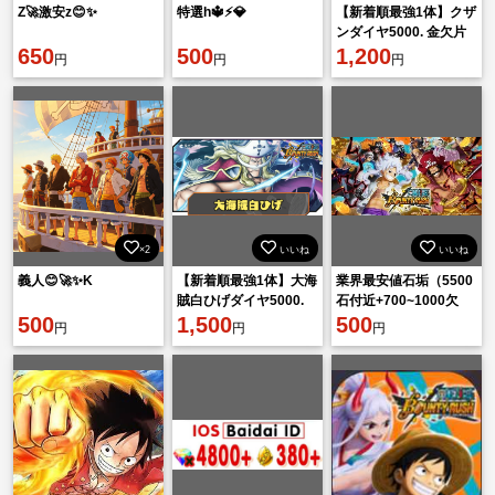
Z🚀激安z😊✨
特選h🔱⚡️💎
【新着順最強1体】クザ
ンダイヤ5000. 金欠片
650
500
1601機種 IOS
1,200
円
円
円
×2
いいね
いいね
義人😊🚀✨K
【新着順最強1体】大海
業界最安値石垢（5500
賊白ひげダイヤ5000.
石付近+700~1000欠
500
金欠片1601機種 IOS
1,500
片）
500
円
円
円