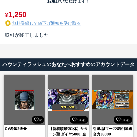
お選びいただけます！
1,250
¥
無料登録して値下げ通知を受け取る
取引が終了しました
バウンティラッシュのあなたへおすすめのアカウントデータ
×2
いいね
いいね
C⚡️希望2🌟💎
【新着順最強1体】サタ
引退垢❗️マーズ聖所持❗️総
ーン聖 ダイヤ5000. 金
合力38000