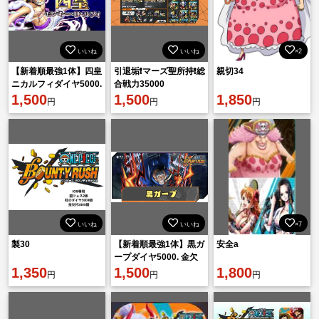
いいね
いいね
×2
【新着順最強1体】四皇
引退垢❗️マーズ聖所持❗️総
親切34
ニカルフィダイヤ5000.
合戦力35000
金欠片1601機種 IOS
1,500
1,500
1,850
円
円
円
いいね
いいね
×7
製30
【新着順最強1体】黒ガ
安全a
ープダイヤ5000. 金欠
1,350
片1800機種IOS
1,500
1,800
円
円
円