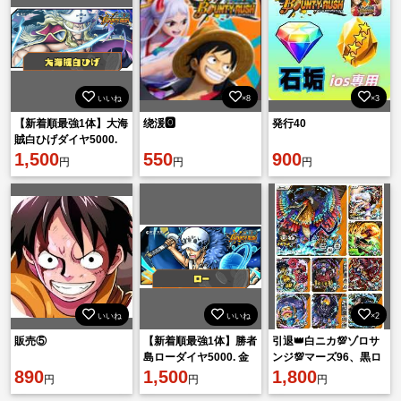
いいね
×8
×3
【新着順最強1体】大海
绕湲🅾️
発行40
賊白ひげダイヤ5000.
金欠片1601機種 IOS
1,500
550
900
円
円
円
いいね
いいね
×2
販売⑤
【新着順最強1体】勝者
引退👑白ニカ💯ゾロサ
島ローダイヤ5000. 金
ンジ💯マーズ96、黒ロ
890
欠片1601機種 IOS
1,500
ジャー！シングル全て
1,800
円
円
円
有り✨