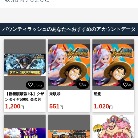
バウンティラッシュのあなたへおすすめのアカウントデータ
いいね
×9
×8
【新着順最強1体】クザ
秉耿😄
鹞鹭
ンダイヤ5000. 金欠片
1601機種 IOS
1,200
551
1,020
円
円
円