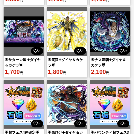
×1
×1
×2
🌟サターン聖 ➕ダイヤ
🌟黄猿➕ダイヤ＆カケ
🌟ナス寿朗➕ダイヤ＆
＆カケラ🌟
ラ🌟
カケラ🌟
1,700
1,800
2,100
円
円
円
×1
×1
×1
🌟超フェス4体確定🌟
🌟黒ひげ➕ダイヤ＆カ
🌟バウンティ超フェス3