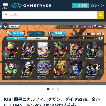
会員登録
ログイン
メニュー
IOS~四皇ニカルフィ、クザン、ダイヤ5285、金か
けら1869、ランダム4星188体3👍👍👍