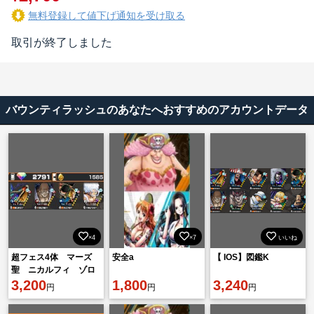
無料登録して値下げ通知を受け取る
取引が終了しました
バウンティラッシュのあなたへおすすめのアカウントデータ
×4
×7
いいね
超フェス4体 マーズ
安全a
【 IOS】図鑑K
聖 ニカルフィ ゾロ
サンジ ナス寿郎聖
3,200
1,800
3,240
円
円
円
ダイヤ2791