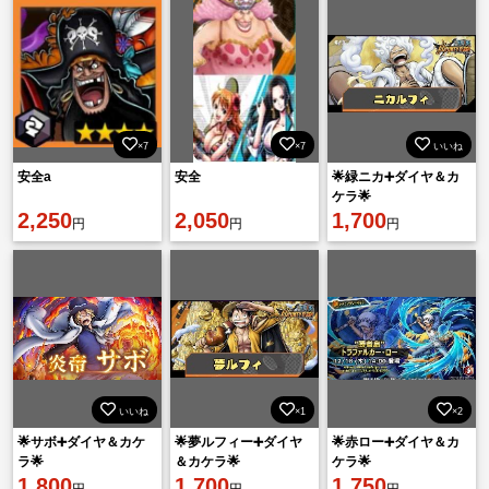
×7
×7
いいね
安全a
安全
🌟緑ニカ➕ダイヤ＆カ
ケラ🌟
2,250
2,050
1,700
円
円
円
いいね
×1
×2
🌟サボ➕ダイヤ＆カケ
🌟夢ルフィー➕ダイヤ
🌟赤ロー➕ダイヤ＆カ
ラ🌟
＆カケラ🌟
ケラ🌟
1,800
1,700
1,750
円
円
円