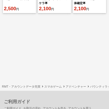
ケラ🌟
体確定🌟
2,500
2,100
2,100
円
円
円
RMT・アカウントデータ売買
スマホゲーム
アドベンチャー
バウンティラ
ご利用ガイド
ご利用ガイド
お取引の流れ
アカウントを売る
アカウントを買う