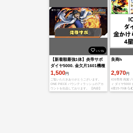
いいね
【新着順最強1体】炎帝サボ
良商h
ダイヤ5000. 金欠片1601機種
IOS
1,500
2,970
円
円
ご覧いただきありがとうございます。
IOS専用 両翼
ONE PIECE バウンティラッシュのアカ
ィ ダイヤ5000
ウントを出品しております。 【内容】
4星25-70体 🌜🌔
IOS初期垢 炎帝サボ ダイヤ5000~6500個
🎂💅🏸🥅 当
金欠片1600~1800枚 【
Android版で