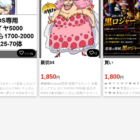
いいね
×3
親切34
買い
1,850
1,800
円
円
ゾロ＆サンジ+四皇ニカルフ
💟💟💟Android専用 初期アカウント 水着
❤️ 🧡 💛 💚 💙 💜 🖤 💔 ❣️
 金かけら1700+ ランダム
ビッグマム ダイヤ4700-7000個 金欠片
💙 💜 🖤 💔 ❣️ 黒ロジャー ❤
❄☃🌈🥠🍼🥤🍮🥧🍦🍡🥟
6000 6★35個(ランダム) 初期アカウント
💜 🖤 💔 ❣️ 虹のダイヤ5
アカウントはIOS版です
入金確認後に引き継ぎ情報をお送り致し
1800 ランダム
のご利用の場
ます。 ご利用、心