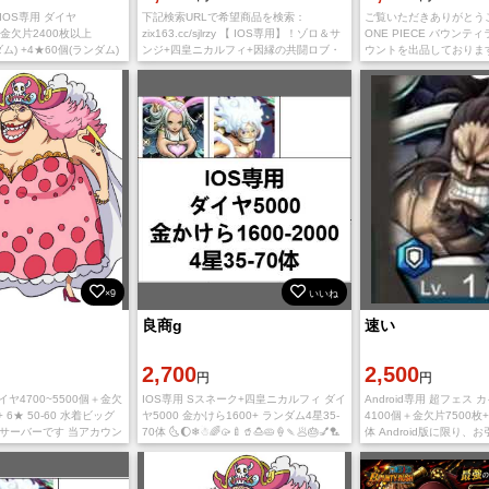
 IOS専用 ダイヤ
下記検索URLで希望商品を検索：
ご覧いただきありがとう
個＋金欠片2400枚以上
zix163.cc/sjlrzy 【 IOS専用】！ゾロ＆サ
ONE PIECE バウンテ
ム) +4★60個(ランダム)
ンジ+四皇ニカルフィ+因縁の共闘ロブ・
ウントを出品しておりま
❕*◞ 🛒 ˊˎ - 入金確認後に引き
ルッチ+ ダイヤ3248個＋金かけら1716枚
IOS初期垢 Sスネーク ダイ
+（4🌟5🌟）合計1
個 金欠片1600~1800枚
×9
いいね
良商g
速い
2,700
2,500
円
円
ダイヤ4700~5500個＋金欠
IOS専用 Sスネーク+四皇ニカルフィ ダイ
Android専用 超フェス
+ 6★ 50-60 水着ビッグ
ヤ5000 金かけら1600+ ランダム4星35-
4100個＋金欠片7500枚+
本サーバーです 当アカウン
70体 🌜🌔❄☃🌈🥠🍼🥤🍮🥧🍦🍡🥟🎂💅🏸
体 Android版に限り、
版です IOS版でのご利用の場
🥅 当アカウントはIOS版です Android版
す。 ゲーム内にダイヤ
でのご利用の場合、石
かったら 残り分をmai