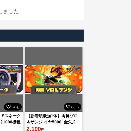
しました
いいね
いいね
】Sスネーク
【新着順最強1体】両翼ゾロ
片1600機種
＆サンジ イヤ5000. 金欠片
1500機種IOS
2,100
円