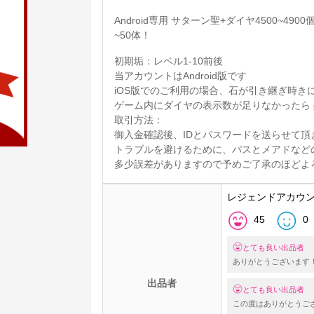
Android専用 サターン聖+ダイヤ4500~49
~50体！
初期垢：レベル1-10前後
当アカウントはAndroid版です
iOS版でのご利用の場合、石が引き継ぎ時き
ゲーム内にダイヤの表示数が足りなかったら 残り
取引方法：
御入金確認後、IDとパスワードを送らせて頂
トラブルを避けるために、パスとメアドなど
多少誤差がありますので予めご了承のほどよ
レジェンドアカウ
45
0
とても良い出品者
ありがとうございます
出品者
とても良い出品者
この度はありがとうご