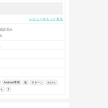
レビューをもっと見る
認証済み
み
ュ
Android専用
垢
サターン
かけら
けら
3