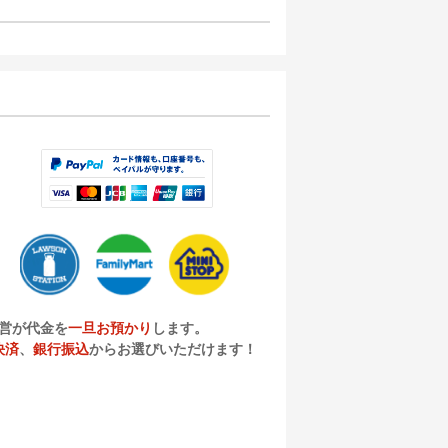
営が代金を
一旦お預かり
します。
決済
、
銀行振込
からお選びいただけます！