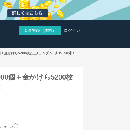
会員登録（無料）
ログイン
個＋金かけら5200枚以上+ランダム6★35~50体！
900個＋金かけら5200枚
！
しました