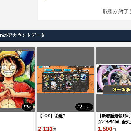
取引が終了
めのアカウントデータ
×2
いいね
【 IOS】図鑑P
【新着順最強1体
ダイヤ5000. 金欠
2,133
IOS
1,500
円
円