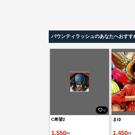
バウンティラッシュのあなたへおすす
×2
C希望2
まゆ
1,550
1,450
円
円