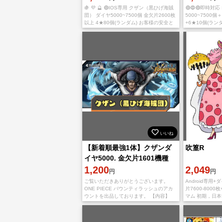
🍇 💜 🔮 🟣IOS専用 クザン（黒ひげ海賊
🟢🔵🟣即時対応
団） ダイヤ5000~7500個 金欠片2600枚
5000~7500
以上 4★80個(ランダム) お客様の安全と
+6★10個(ランダ
プライバシーを最優先に考え、厳重なセ
🐄 യ🥛•₊˚ 📓♡
キュリティ対策を実施します
継ぎ情報をお送
いいね
【新着順最強1体】クザンダ
吹篁R
イヤ5000. 金欠片1601機種
IOS
1,200
2,049
円
円
ご覧いただきありがとうございます。
Android専用+
ONE PIECE バウンティラッシュのアカ
片7600-8000枚
ウントを出品しております。 【内容】
マム 初期，日
IOS初期垢 クザン ダイヤ5000~6500個
トはAndroid
金欠片2000~2800枚 【取
合、石が