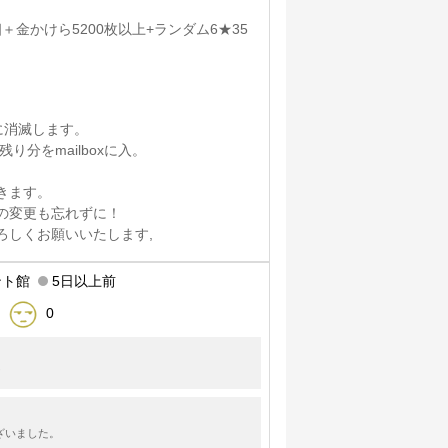
00個＋金かけら5200枚以上+ランダム6★35
に消滅します。
分をmailboxに入。
きます。
の変更も忘れずに！
ろしくお願いいたします,
ント館
5日以上前
0
！
ざいました。