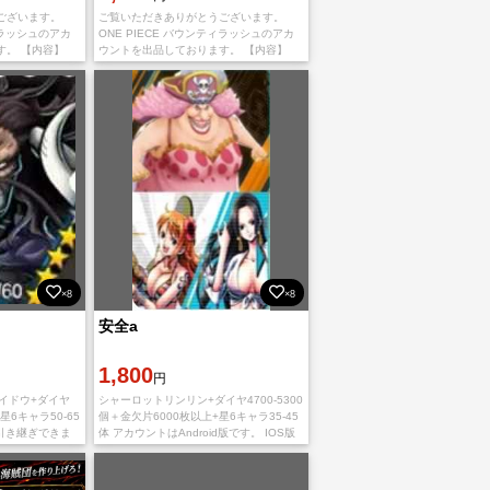
ございます。
ご覧いただきありがとうございます。
ィラッシュのアカ
ONE PIECE バウンティラッシュのアカ
す。 【内容】
ウントを出品しております。 【内容】
ヤ5000~6500
IOS初期垢 黄猿 ダイヤ5000~6500個 金
欠片1500~2500枚 【取引
×8
×8
安全a
1,800
円
 カイドウ+ダイヤ
シャーロットリンリン+ダイヤ4700-5300
星6キャラ50-65
個＋金欠片6000枚以上+星6キャラ35-45
お引き継ぎできま
体 アカウントはAndroid版です。 IOS版
の表示数が足りな
でのご利用の場合、石が引き継ぎ時に消
滅します。 ゲーム内にダイ