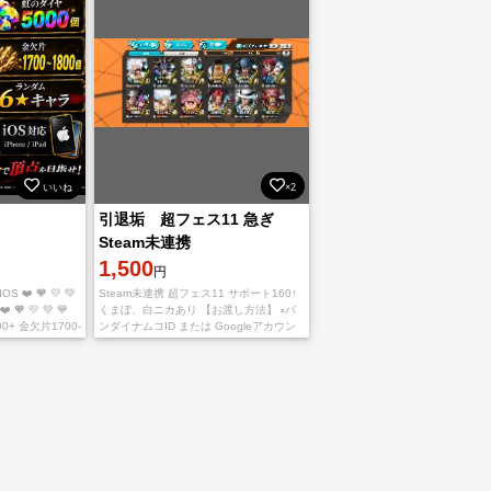
いいね
×2
引退垢 超フェス11 急ぎ
Steam未連携
1,500
円
 IOS ❤️ 🧡 💛 💚
Steam未連携 超フェス11 サポート160↑
️ 🧡 💛 💚 💙
くまぼ、白ニカあり 【お渡し方法】 ▫️バ
000+ 金欠片1700-
ンダイナムコID または Googleアカウン
トにてお渡しします。 ▫️捨てメールアドレ
ス等は購入者様