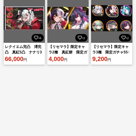
×6
×2
×2
レクイエム完凸 潯完
【リセマラ】限定キャ
【リセマラ】限定キャ
凸 真紅5凸 ナナリ3
ラ2種 真紅餅 限定ガ
ラ3種 限定ガチャ55↑
凸 イロヒ1凸
66,000
チャ25↑
4,000
可能
9,200
円
円
円