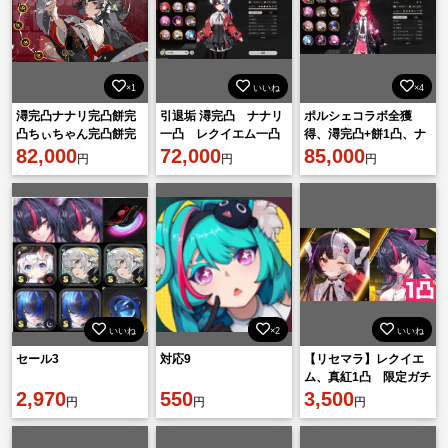
×1
いいね
×4
潯完凸ナナリ完凸餅完
引退垢 潯完凸 ナナリ
ポルシェコラボ全獲
凸ちぃちゃん完凸餅完
一凸 レクイエム一凸
得、潯完凸+餅1凸、ナ
凸ポルシェ所持
82,000
72,000
ナリ完凸+餅無凸 S武器
85,000
円
円
円
17 引退垢
いいね
×2
いいね
セール3
対応9
【リセマラ】レクイエ
ム、真紅1凸 限定ガチ
2,970
550
ャ22↑
3,500
円
円
円