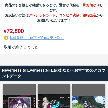
商品の引き渡しが確認できるまで、運営が代金を
一旦お預かり
し
ます。
お支払い方法は
クレジットカード
、
コンビニ決済
、
銀行振込
から
お選びいただけます！
72,800
¥
無料登録して値下げ通知を受け取る
取引が終了しました
Neverness to Everness(NTE)のあなたへおすすめのアカウ
ントデータ