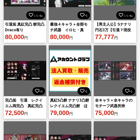
いいね
×1
いいね
引退垢 真紅完凸 餅完凸
最強４キャラ＋全部モ
【男主人公】Sナナリ
Draco有り
チ武器 イロヒ・真
円石3万【引退？現役
80,000
紅・ナナリ・ほとり・
80,000
中・Sキャラ選択権×2
77,777
円
円
円
カオス +限定ポルシェ
有り】
×3
×1
×1
完凸垢 引退 レクイ
真紅5凸餅 ナナリ3凸餅
全キャラ＋全キャラの
エム両完凸 真紅完凸
レクイエム完凸餅 ほ
モチーフ武器所持
餅無凸
72,500
とり完凸餅 早霧3凸
79,000
75,000
円
円
円
餅 ちいちゃん5凸餅