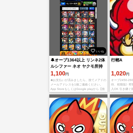
いいね
🔔オーブ1364以上 リンネ2体
行郴A
ルシファー ネオ ヤクモ所持
🔔
1,100
1,020
円
円
🛎お支払いが済みましたら、捨てメアドの
オーブ2450-26
メールアドレスを1個ご連絡ください。
待、初期垢》即
App StoreもしくはGoogle playから【捨
入OK 引き継
てメアド】と検索、ダウンロードくださ
て新たにインス
い。 ダウンロード
す。 IOS版とAnd