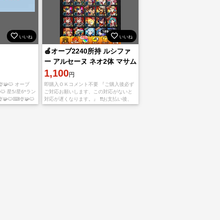
いいね
いいね
🍎オーブ2240所持 ルシファ
ー アルセーヌ ネオ2体 マサム
ネ ヤクモ🍎
1,100
円
🧩🐱 オーブ
即購入ＯＫコメント不要 『ご購入後必ず
🐱 星5/星6*ラン
ご対応お願いします、この対応がないと
🐱⌨🍨🧩🐱
対応が遅くなります。』 ❗️❗️お支払い後、
ぎの際の注意 チュ
アプリをappStoreもしくはGoogleplayか
、引き継ぎに失
ら【捨