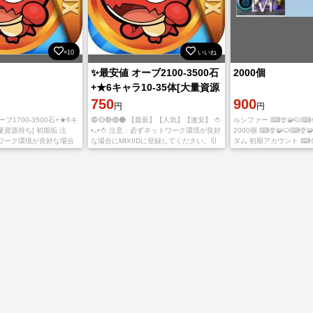
×10
いいね
✨最安値 オーブ2100-3500石
2000個
+★6キャラ10-35体[大量資源
持ち] 初期垢在庫あり
750
900
円
円
🔶オーブ1700-3500石+★6キ
🔵🟡🔴🟢🟠 【最新】【人気】【激安】 🍅
ルシファー ⌨🍨🧩🐱⌨
大量資源持ち] 初期垢 注
•᎔•🍅 注意：必ずネットワーク環境が良好
2000個 ⌨🍨🧩🐱⌨🍨
ワーク環境が良好な場合
な場合にMIXIIDに登録してください。引
ダム 初期アカウント ⌨🍨
登録してください。引き継ぎ
き継ぎ途中でアカウントが引っ掛かるや
MIXIアカウント 引き継
トが引っ掛かる
落とすと、自分で公式サイトでア ピール
ートリアルから始まった
し