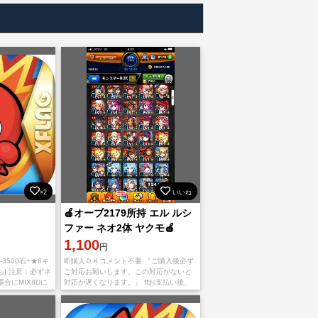
×2
いいね
🍎オーブ2179所持 エル ルシ
ファー ネオ2体 ヤクモ🍎
1,100
円
00-3500石+★6キ
即購入ＯＫコメント不要 『ご購入後必ず
ち] 注意：必ずネ
ご対応お願いします、この対応がないと
にMIXIIDに
対応が遅くなります。』 ❗️❗️お支払い後、
継ぎ途中でアカ
アプリをappStoreもしくはGoogleplayか
と
ら【捨