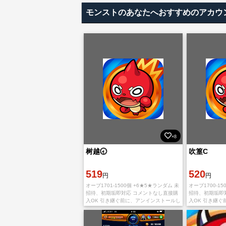
モンストのあなたへおすすめのアカウ
×8
树越🕣
吹篁C
519
520
円
円
オーブ1701-1500個 +6★5★ランダム 未
オーブ1700-15
招待、初期垢即対応 コメントなし直接購
招待、初期垢即
入OK 引き継ぐ前に、アンインストールし
入OK 引き継
て新たにインストールする必要がありま
て新たにインス
す。 IOS版とAndroid版
す。 IOS版とAnd