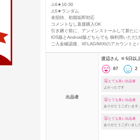
⚠️6★10-30
⚠️5★ランダム
未招待、初期垢即対応
コメントなし直接購入OK
引き継ぐ前に、アンインストールして新たに
IOS版とAndroid版どちらでも 御利用いただ
ご入金確認後、XFLAG/MIXIのアカウン
渡辺さん
5日以
87
2
とても良い出品者
よかったです
出品者
とても良い出品者
ありがとうございます
とても良い出品者
ありがとうございまし