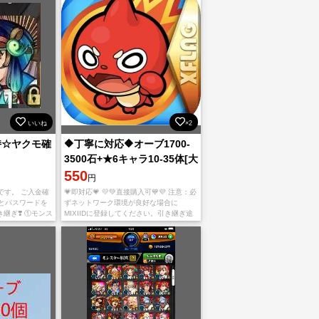
いいね
×2
持☆ヤクモ確
🔶丁寧に対応🔶オーブ1700-
3500石+★6キャラ10-35体[大
量資源持ち] 初期垢
550
円
です。 ご入金確
💗即対応💗 💛💚直接購入可💙💜 注意：必
トとパスワードを
ずネットワーク環境が良好な場合に
き継ぎ❣️ ①モンス
MIXIIDに登録してください。引き継ぎ途
こちらの連絡した
中でアカウントが引っ掛かるや落とす
さい。
と、自分で公式サイトでア ピールしてく
ださい。 ご入金