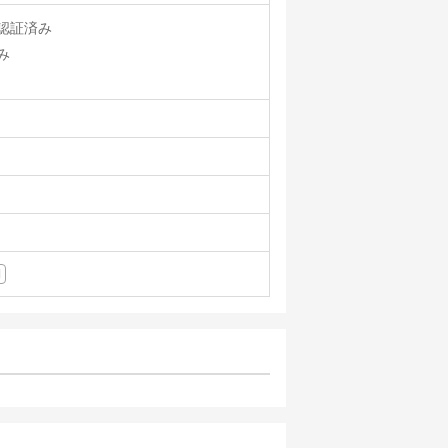
認証済み
み
期