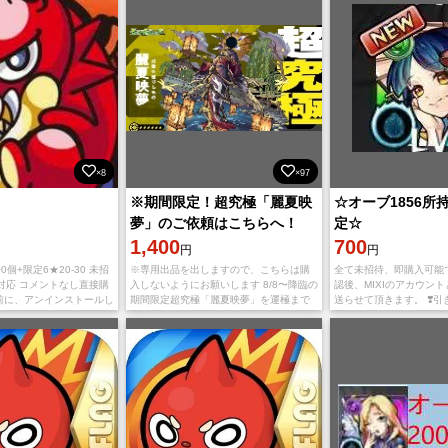
×8
×97
※期間限定！超究極「麗夏映
☆オーブ1856所
夢」のご依頼はこちらへ！
定☆
1,400
700
円
円
00個+限定6★20-30 未招
※専用出品を出しますので、こちらは購
全て未招待、即購入可能
対応 コメントなし直接購
入しないようにお願いします 8/8〜降臨の
認後、MIXIのアカウン
ぐ前に、アンインストールし
期間限定超究極「麗夏映夢」を運極まで
送らせて頂きます。 ❣️引
トールする必要がありま
周回させていただきます ※ラキモンない
ト新規インストール ②
roid版
場合＋100円になります ※貸しモン
内容で引き継ぎしてくだ