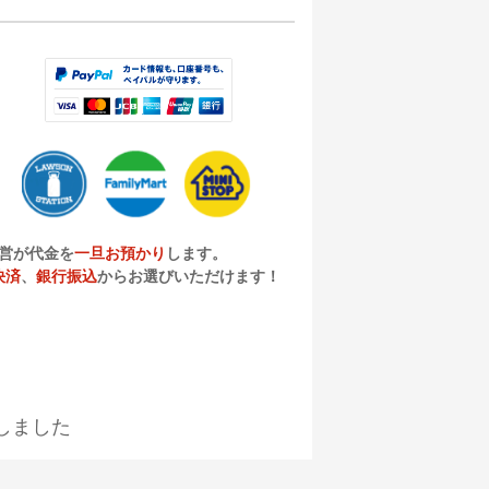
営が代金を
一旦お預かり
します。
決済
、
銀行振込
からお選びいただけます！
しました