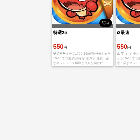
×2
特選25
i3最速
550
550
円
円
💖💕💗💝オーブ1700-3500石+★6キャラ
🔺 🔻 🔸 🔹 
10-35体[大量資源持ち] 初期垢 注意：必
ャラ10-35体[
ずネットワーク環境が良好な場合に
意：必ずネット
MIXIIDに登録してください。引き継ぎ途
にMIXIIDに
中でアカウントが引っ掛かるや落とすと
途中でアカウン