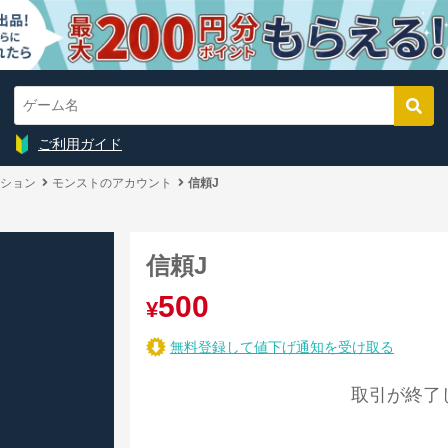
ご利用ガイド
ション
モンストのアカウント
信頼J
信頼J
500
¥
無料登録して値下げ通知を受け取る
取引が終了