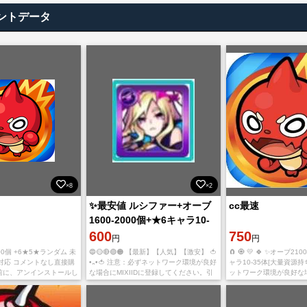
ントデータ
×8
×2
✨最安値 ルシファー+オーブ
cc最速
1600-2000個+★6キャラ10-
35体[大量資源持ち] 初期垢
600
750
円
円
00個 +6★5★ランダム 未
🔵🟡🔴🟢🟠 【最新】【人気】【激安】 🍅
🧲 🧿 💛 🍀 ✨オーブ21
対応 コメントなし直接購
•᎔•🍅 注意：必ずネットワーク環境が良好
ャラ10-35体[大量資源持
ぐ前に、アンインストールし
な場合にMIXIIDに登録してください。引
ットワーク環境が良好な場合
トールする必要がありま
き継ぎ途中でアカウントが引っ掛かるや
登録してください。引き
roid版
落とすと、自分で公式サイトでア ピール
ウントが引っ掛かるや落
し