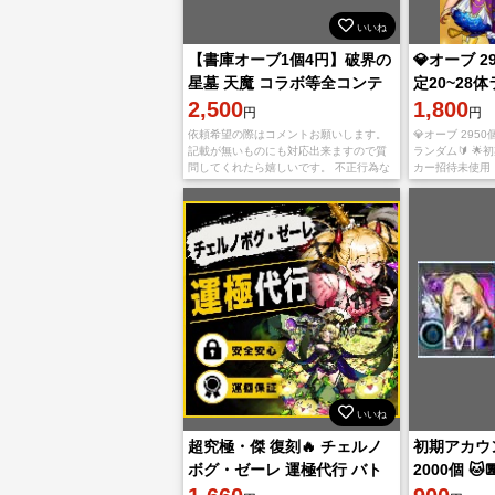
いいね
【書庫オーブ1個4円】破界の
💎オーブ 2
星墓 天魔 コラボ等全コンテ
定20~28体
ンツ対応
2,500
アカウント
1,800
円
円
依頼希望の際はコメントお願いします。
💎オーブ 2950
記載が無いものにも対応出来ますので質
ランダム🔰 🌟
問してくれたら嬉しいです。 不正行為な
カー招待未使用
し、スクショ無料 ゼーレ運極2500円 チ
ントクエスト未
ェルノボグ運極2500円 バトルカ
入OK！ iOS版
いいね
超究極・傑 復刻🔥 チェルノ
初期アカウ
ボグ・ゼーレ 運極代行 バト
2000個 
ルカード25枚～
🍨