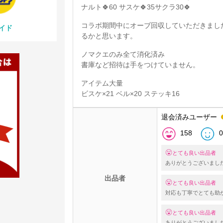
ナルト🍀60 サスケ🍀35サクラ30🍀
コラボ期間中にオーブ回収していただきまし
イド
るかと思います。
ノマクエのみ全て消化済み
書庫など招待は手をつけていません。
アイテム大量
ビスケ×21 ベル×20 ステッキ16
退会済みユーザー
158
0
とても良い出品者
ありがとうございまし
出品者
とても良い出品者
対応も丁寧でとても助か
とても良い出品者
ありがとうございまし