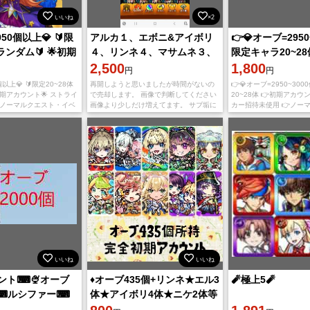
いいね
×2
950個以上💎 🔰限
アルカ１、エボニ&アイボリ
👉💎オーブ=2950
ランダム🔰 🌟初期
４、リンネ４、マサムネ３、
限定キャラ20~28

エル３、ルシファ２★6ガチ
2,500
カウント
1,800
円
円
ャ221
個以上💎 🔰限定20~28体
再開しようと思いましたが時間がないの
👉💎オーブ=2950~300
初期アカウント🌟 ストライ
で売却します。 画像で判断してください
20~28体 👉初期アカウ
 ノーマルクエスト・イベ
画像より少しだけ増えてます。 サブ垢に
カー招待未使用 👉ノー
使用 コメントなし直接購
どうでしょうか オーブは現在280個で
ベントクエスト・書庫未使
と
す。 気がつかず返事が遅れる可能性が
Androi
いいね
いいね
ント⌨🍨オーブ
♦️オーブ435個+リンネ★エル3
🧨極上5🧨
🐱⌨ルシファー⌨
体★アイボリ4体★ニケ2体等
確定初期アカウント♦️