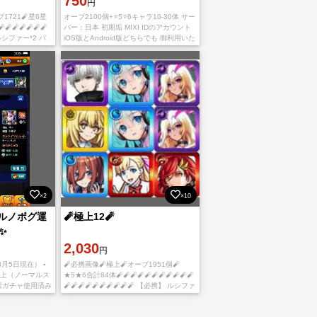
750
円
1721🧨星6星
オーブ2100個+⭐5⭐6キャラ10-30体 サー
🧨🧨🧨🧨🧨🧨
バー：日本 初期垢 MIXI IDのアカウント
 ルシファー*2 バ
iOS版とAndroid版どちらでも 御利用いた
野二乃 ヤクモ ソ
だけ。 在庫は豊富です。複数のアカウン
クスカ
トをご購入希望
×2
×10
ルノボグ運
🧨極上12🧨
✨
2,030
円
月5日現在） ▪︎
🧨必携画像🧨極上🧨オーブ1951個🧨
以上（ノーマルス
★5★6合計84体🧨🧨🧨🧨🧨🧨🧨🧨🧨🧨🧨
投票ガチャ使用済み
🧨🧨🧨🧨🧨🧨🧨🧨🧨🧨 【必携】 ルシファ
ります。 ※mixi
ー*2 金木研 マナ ネオ*2 アルスラーン ち
はや 中野三玖 花京院典明 食蜂操祈