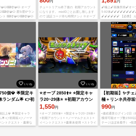
800
1,891
円
円
🐱⌨🍨🧩🐱 オーブ
チュートリアル終了後の 初期アカウント
🧨極上🧨画像所持🧨オーブ
🐱⌨🍨🧩🐱 星5/星6*ラン
になります。 mixiIDごとお渡し致します
5-92体🧨🧨🧨🧨🧨🧨🧨🧨
 ⌨🍨🧩🐱⌨🍨🧩🐱
ので 認証コード待ち時間ナシ♫ ※オーブ
🧨🧨🧨🧨🧨🧨 【必携】
ト 引き継ぎの際の注意 チュ
記載数はオーブチケットの数も 含まれて
サラ 久遠 中野五月*2 中
始まった、引き継ぎに失
います。 13周年フ
ロモン ルナ 白井黑子 エ
いいね
いいね
750個💎 🌟限定キ
⭐️オーブ 2850⬆️⭐️ ⭐️限定キャ
【初期垢】✨チェ
体ランダム🌟 👉初
ラ20~29体⭐️ ⭐️初期アカウン
極＋リンネ共存垢
ト⭐️
1,550
990
円
円
0個以上💎 🌟限定キャラ
⭐️オーブ 2850⬆️⭐️ ⭐️限定キャラ20~29体⭐️
▪︎連続通算ログイン2日（8
ム🌟 👉初期垢 👉ノーマ
⭐️初期アカウント⭐️ ⭐️ノーマルクエスト⭐️
獲得可能オーブ数1500
ベントクエスト・書庫な
イベントクエスト⭐️書庫未使用 ⭐️ストライ
テージほぼ未着手） ▪︎
未クリア🎯 👉不正行
カー招待未使用 iOS版とAn
⚠️mixi IDでのお渡しにな
用 アカ
IDはこちら