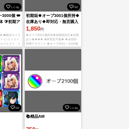
いいね
×10
~3000個 👑
初期垢🍀オーブ3001個所持🍀
体 🔰初期ア
在庫あり🍀即対応・無言購入
OK
1,850
円
0個 👑限定キャラ
🍀オーブ3001個所持🍀初期垢対応🍀在庫
ント 👉ストライ
あり🍀🍀🍀🍀 🍀即対応可能🍀 🍀未招待・
マルクエスト・イ
初期アカウント 🍀オーブ3001～3200個
用 iOS版と
🍀星6キャラ20～30体 🍀在庫多数あり 🍀
IOS/Android対
×10
いいね
📚精品AM