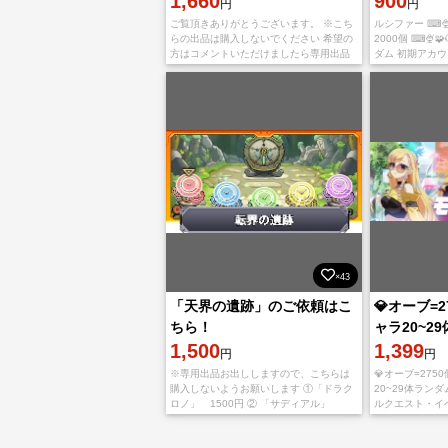
1,660
900
円
円
ご覧頂きありがとうございます。 ※こち
ルシファー ⌨🍨
らの出品は購入しないでください 希望の
2000個 ⌨🍨🧩
方はコメントいただけましたら専用出品
ダム 初期アカウント
いたします。 ※依頼前は必ず注意事項の
MIXIアカウン
ご確認をお願いします 他のサイト
ートリアルから
×43
「天界の遺跡」のご依頼はこ
💎オーブ=2
ちら！
ャラ20~29
1,500
期垢
1,399
円
円
※専用出品お出ししますので、こちらは
💎オーブ=275
購入しないようお願いします ①「ドラク
20~29体ランダ
ロノ」 1500円 ② 「サディアル」
ルクエスト・イ
1500円 ③ 「お抹」 1800円 ④
どの全コンテンツ
「プラネタル」 1500円
為、チート未使