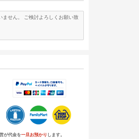
いません。 ご検討よろしくお願い致
営が代金を
一旦お預かり
します。