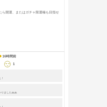
たら開運、またはガチャ限運極も目指せ
16時間前
1
た！
りました🙏🙏
た！