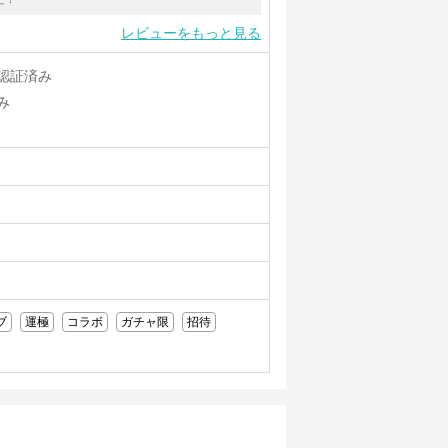
レビューをもっと見る
認証済み
み
ブ
運極
コラボ
ガチャ限
招待