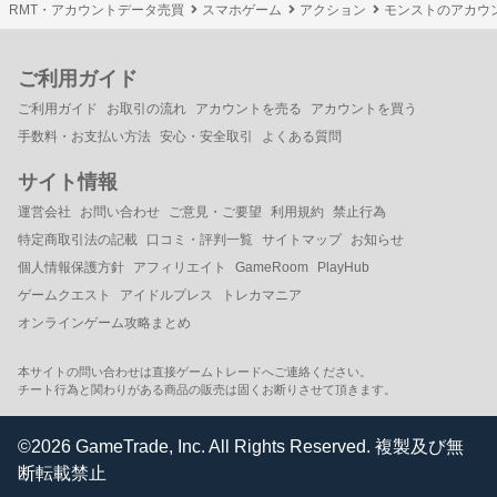
RMT・アカウントデータ売買
スマホゲーム
アクション
モンストのアカウ
ご利用ガイド
ご利用ガイド
お取引の流れ
アカウントを売る
アカウントを買う
手数料・お支払い方法
安心・安全取引
よくある質問
サイト情報
運営会社
お問い合わせ
ご意見・ご要望
利用規約
禁止行為
特定商取引法の記載
口コミ・評判一覧
サイトマップ
お知らせ
個人情報保護方針
アフィリエイト
GameRoom
PlayHub
ゲームクエスト
アイドルプレス
トレカマニア
オンラインゲーム攻略まとめ
本サイトの問い合わせは直接ゲームトレードへご連絡ください。
チート行為と関わりがある商品の販売は固くお断りさせて頂きます。
©2026 GameTrade, Inc. All Rights Reserved. 複製及び無
断転載禁止