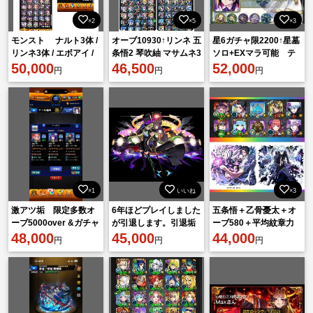
×2
×5
×3
モンスト ナルト3体 /
オーブ10930↑リンネ 五
星6ガチャ限2200↑星墓
リンネ3体 / エボアイ /
条悟2 琴吹紬 マサムネ3
ソロ+EXマラ可能 テ
エル5体 /
50,000
メタトロンα ジャヒーα
46,500
ンリン運極 ソロモン
52,000
円
円
円
ポラリス2 他
+アルセーヌ艦隊
×1
いいね
×3
激アツ垢 限定多数オ
6年ほどプレイしました
五条悟＋乙骨憂太＋オ
ーブ5000over &ガチャ
が引退します。引退垢
ーブ580＋平均紋章力
限豊富垢
48,000
45,000
28000🔥運極数1470↑
44,000
円
円
円
ガチャ限1300↑