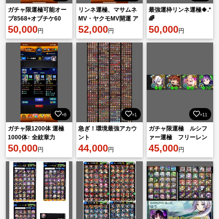
ガチャ限運極可能オー
リンネ運極、マサムネ
最強運枠リンネ運極🍀.*
ブ8568+オブチケ60
MV・ヤクモMV開運 ア
🌈
枚
50,000
カウント
52,000
50,000
円
円
円
×6
×1
×11
ガチャ限1200体 運極
急ぎ！環境最強アカウ
ガチャ限運極 ルシフ
1000体↑ 全紋章力
ント
ァー運極 フリーレン
14000↑
50,000
44,000
運極 シュタルク運
45,000
円
円
円
極 フェルン開運