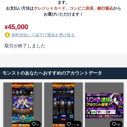
ます。
お支払い方法は
クレジットカード
、
コンビニ決済
、
銀行振込
から
お選びいただけます！
45,000
¥
無料登録して値下げ通知を受け取る
取引が終了しました
モンストのあなたへおすすめのアカウントデータ
×3
いいね
×30