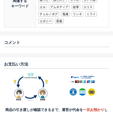
値下げ
推しの子
コラボ
ガチャ限
関連する
キーワード
エル
アムネディア
紋章
エリス
チェルノボグ
鬼滅
リンネ
ミライ
エボニー
星墓
コメント
お支払い方法
商品の引き渡しが確認できるまで、運営が代金を
一旦お預かり
し