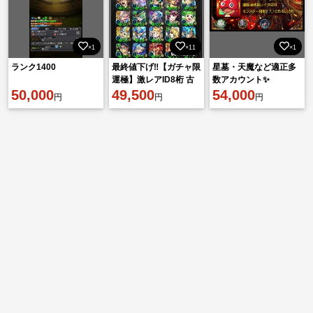
×1
×11
×1
ランク1400
最終値下げ‼️【ガチャ限
星墓・天魔など適正多
運極】激レアID8桁 古
数アカウント✨
50,000
参アカウント
49,500
54,000
円
円
円