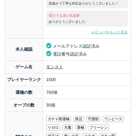
迅速かつ丁寧な対応ありがとうございました！
とても良い出品者
ありがとうございました
レビューをもっと見る
メールアドレス認証済み
本人確認
電話番号認証済み
ゲーム名
モンスト
プレイヤーランク
1500
運極の数
760体
オーブの数
30個
ガチャ限運極
禁忌
守護獣
ワンピース
リゼロ
天魔
運極
フリーレン