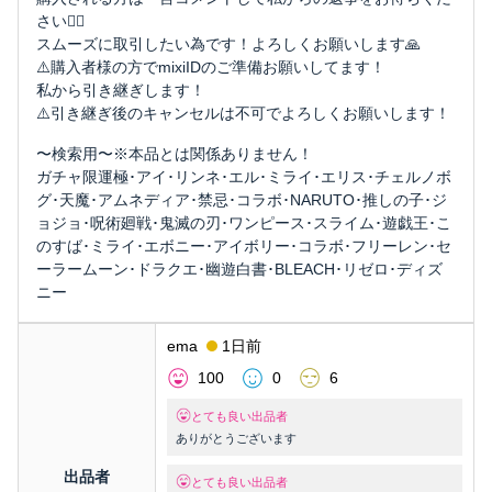
さい🙇‍♀️
スムーズに取引したい為です！よろしくお願いします🙏
⚠️購入者様の方でmixiIDのご準備お願いしてます！
私から引き継ぎします！
⚠️引き継ぎ後のキャンセルは不可でよろしくお願いします！
〜検索用〜※本品とは関係ありません！
ガチャ限運極･アイ･リンネ･エル･ミライ･エリス･チェルノボ
グ･天魔･アムネディア･禁忌･コラボ･NARUTO･推しの子･ジ
ョジョ･呪術廻戦･鬼滅の刃･ワンピース･スライム･遊戯王･こ
のすば･ミライ･エボニー･アイボリー･コラボ･フリーレン･セ
ーラームーン･ドラクエ･幽遊白書･BLEACH･リゼロ･ディズ
ニー
ema
1日前
100
0
6
とても良い出品者
ありがとうございます
出品者
とても良い出品者