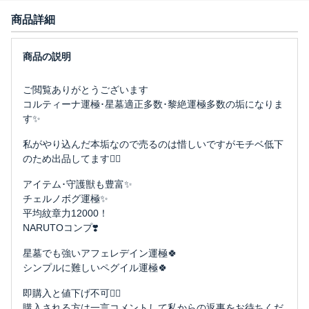
商品詳細
ご閲覧ありがとうございます
コルティーナ運極･星墓適正多数･黎絶運極多数の垢になりま
す✨️
私がやり込んだ本垢なので売るのは惜しいですがモチベ低下
のため出品してます🤦‍♀️
アイテム･守護獣も豊富✨️
チェルノボグ運極✨️
平均紋章力12000！
NARUTOコンプ❣️
星墓でも強いアフェレデイン運極🍀
シンプルに難しいペグイル運極🍀
即購入と値下げ不可🙇‍♀️
購入される方は一言コメントして私からの返事をお待ちくだ