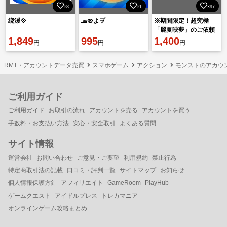
×8
×1
×97
绕湲💠
🧢🥨よヺ
※期間限定！超究極
「麗夏映夢」のご依頼
1,849
995
はこちらへ！
1,400
円
円
円
RMT・アカウントデータ売買
スマホゲーム
アクション
モンストのアカウ
ご利用ガイド
ご利用ガイド
お取引の流れ
アカウントを売る
アカウントを買う
手数料・お支払い方法
安心・安全取引
よくある質問
サイト情報
運営会社
お問い合わせ
ご意見・ご要望
利用規約
禁止行為
特定商取引法の記載
口コミ・評判一覧
サイトマップ
お知らせ
個人情報保護方針
アフィリエイト
GameRoom
PlayHub
ゲームクエスト
アイドルプレス
トレカマニア
オンラインゲーム攻略まとめ