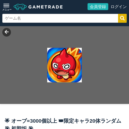
会員登録
ログイン
メニュー
🌟 オーブ=3000個以上 👑限定キャラ20体ランダム
🎯 初期垢 🎯