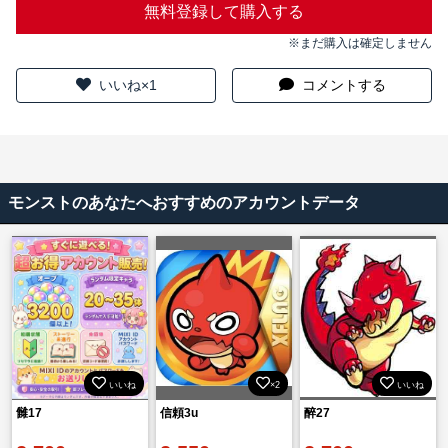
無料登録して購入する
※まだ購入は確定しません
いいね×1
コメントする
モンストのあなたへおすすめのアカウントデータ
いいね
×2
いいね
雠17
信頼3u
醉27