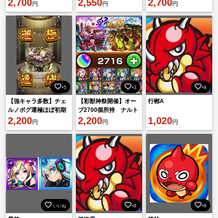
2,700
2,550
2,700
円
円
円
×5
×3
×9
【強キャラ多数】チェ
【彩獣神祭開催】オー
行郴A
ルノボグ運極ほぼ初期
ブ2700個所持 ナルト
アカウント‼️呪術廻戦コ
2,200
サクラ所持
2,200
1,020
円
円
円
ンプ
いいね
×8
×8