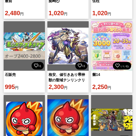
最前
挺峋🕙
弦柱
2,480
1,020
1,020
円
円
円
×1
×3
いいね
石販売
格安、値引きあり🉐神
雠14
獣の聖域テンリンクリ
995
ア、運極代行2000円❗️
2,300
2,250
円
円
円