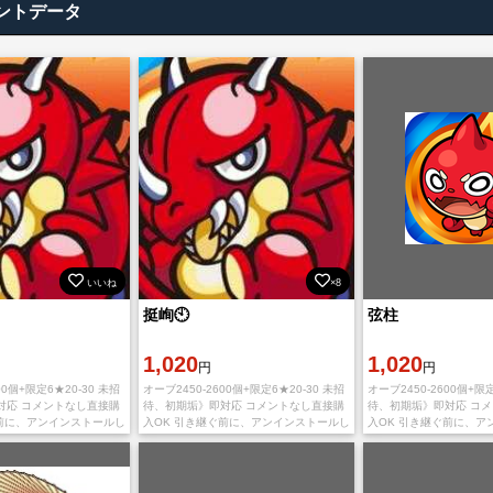
ントデータ
いいね
×8
挺峋🕙
弦柱
1,020
1,020
円
円
00個+限定6★20-30 未招
オーブ2450-2600個+限定6★20-30 未招
オーブ2450-2600個+限定
対応 コメントなし直接購
待、初期垢》即対応 コメントなし直接購
待、初期垢》即対応 コ
ぐ前に、アンインストールし
入OK 引き継ぐ前に、アンインストールし
入OK 引き継ぐ前に、ア
トールする必要がありま
て新たにインストールする必要がありま
て新たにインストールす
roid版
す。 IOS版とAndroid版
す。 IOS版とAndroid版