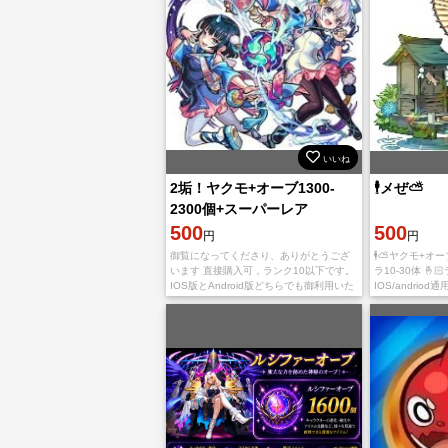
いいね
2垢！ヤクモ+オーブ1300-
🕴メぜ⛅
2300個+スーパーレア
6★【10-30個】+6★4★
500
500
円
円
御覧になってくださり、ありがとうござ
🕴⛅ヤクモ+オーブ
います 直接購入可，ランク10以下です。
ラ10-30体 🤞🏻
IOS版とAndroid版どちらでも御利用いた
IOS/andriod
だけ。 おまけ物等付け残り分をmailboxに
🤞🏻追憶の書庫
入っておりました。 ご入金確
進行 🤞🏻