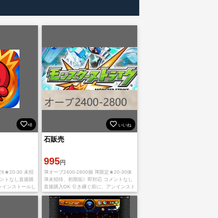
×8
いいね
石販売
995
円
6★20-30 未招
🎏オーブ2400-2800個 🎏限定★20-30体
メントなし直接購
🎏未招待、初期垢》即対応 コメントなし
ンインストールし
直接購入OK 引き継ぐ前に、アンインスト
る必要がありま
ールして新たにインストールする必要が
あります。 IOS版とAndroid