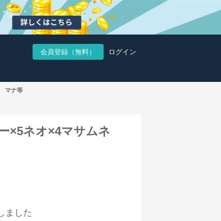
会員登録（無料）
ログイン
ネ マナ等
ー×5ネオ×4マサムネ
しました