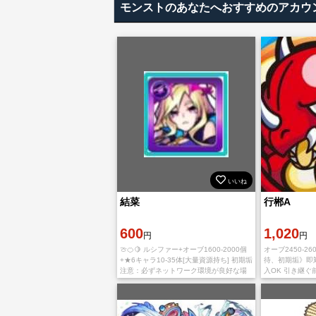
モンストのあなたへおすすめのアカウ
いいね
結菜
行郴A
600
1,020
円
円
🍈🍊🍋 ルシファー+オーブ1600-2000個
オーブ2450-26
+★6キャラ10-35体[大量資源持ち] 初期垢
待、初期垢》即
注意：必ずネットワーク環境が良好な場
入OK 引き継
合にMIXIIDに登録してください。引き継
て新たにインス
ぎ途中でアカウントが引っ
す。 IOS版とAnd