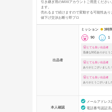
引き継ぎ用のMIXIアカウントご用意ください
ます。
売れるまで続けますので変動する可能性あり
値下げ交渉お断り即ブロ
ミッション
3時
90
1
とても良い出品者
迅速な対応ありがとう
出品者
とても良い出品者
ありがとございました
とても良い出品者
ありがとうございまし
メールアドレス
本人確認
電話番号認証済