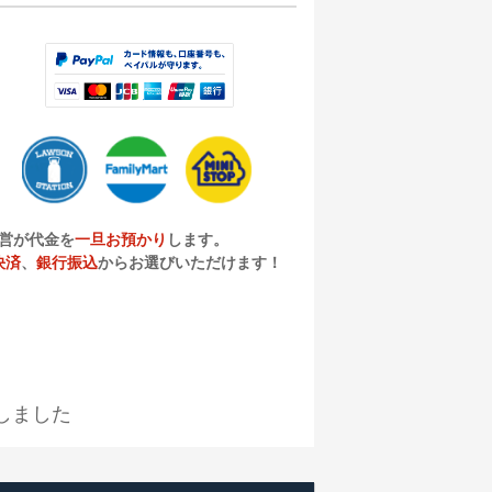
営が代金を
一旦お預かり
します。
決済
、
銀行振込
からお選びいただけます！
しました