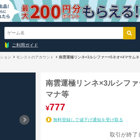
ご利用ガイド
ション
モンストのアカウント
南雲運極リンネ×3ルシファー×5ネオ×4マサム
南雲運極リンネ×3ルシファ
マナ等
777
¥
無料登録して値下げ通知を受け取る
取引が終了