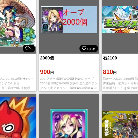
×1
いいね
2000個
石2100
900
810
円
円
1700-2010個+★6キャ
ルシファー ⌨🍨🧩🐱⌨🍨🧩🐱 オーブ
🎏オーブ2100-2500個 
ランク2-3 🤞🏻
2000個 ⌨🍨🧩🐱⌨🍨🧩🐱 星5/星6*ラン
🎏未招待、初期垢》即対
通用 🤞🏻覇者の塔 未使用
ダム 初期アカウント ⌨🍨🧩🐱⌨🍨🧩🐱
直接購入OK 引き継ぐ前
未進行 🤞🏻ストーリー 未
MIXIアカウント 引き継ぎの際の注意 チュ
ールして新たにインスト
ートリアルから始まった、引き継ぎに失
あります。 IOS版とAndro