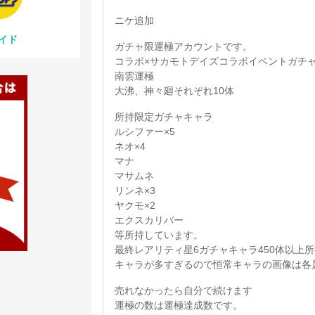
ニケ追加
イド
ガチャ限運極アカウントです。
コラボ×サカモトデイズコラボイベントガチ
南雲運極
大沸、神々廻それぞれ10体
所持限定ガチャキャラ
ルシファー×5
ネオ×4
マナ
マサムネ
リンネ×3
ヤクモ×2
エクスカリバー
等所持しています。
最終レアリティ星6ガチャキャラ450体以上
キャラが多すぎるので恒常キャラの画像は各
売れなかったら自分で続けます
運極の数は運極達成数です。