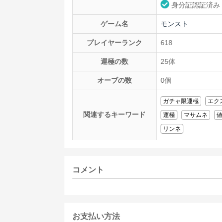
身分証認証済み
ゲーム名
モンスト
プレイヤーランク
618
運極の数
25体
オーブの数
0個
ガチャ限運極
エク
関連するキーワード
運極
マサムネ
リンネ
コメント
お支払い方法