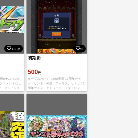
いいね
×2
初期垢
500
円
極6★10-30体
オーブあみだくじ300獲得 13周年ガチ
応 コメントなし
ャ リンネ、神濃、アムリタ、サトリ 12
に、アンインスト
周年ガチャ エトワール、メタトロン、
ールする必要が
包青天 ノーマル未クリア 少しずつオーブ
id
回収していくので変動有り(消費