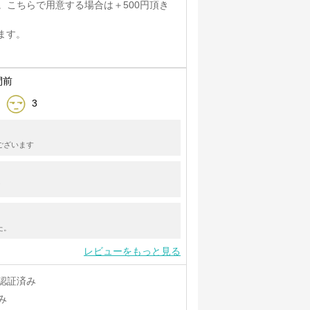
。こちらで用意する場合は＋500円頂き
ます。
間前
3
ございます
！
た。
レビューをもっと見る
認証済み
み