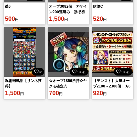
处6
オーブ3082個 アゲイ
吹篁C
ン200連済み ほぼ初
500
期垢
1,500
520
円
円
円
×2
いいね
いいね
呪術廻戦垢【リンネ獲
☆オーブ1856所持☆ヤ
【モンスト】大量オー
得】
クモ確定☆
ブ2100～2300個｜★6
1,500
700
キャラ多数｜初期アカ
920
円
円
円
ウント