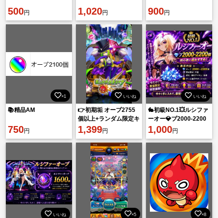
500
1,020
900
円
円
円
×1
いいね
いいね
📚精品AM
👉初期垢 オーブ2755
🐇初級NO.1💥ルシファ
個以上+ランダム限定キ
ーオー💎ブ2000-2200
750
ャラ20~29体
1,399
個
1,000
円
円
円
いいね
×5
×8