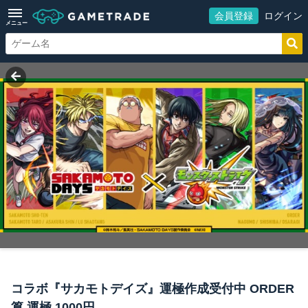
会員登録
ログイン
メニュー
コラボ『サカモトデイズ』運極作成受付中 ORDER
篁 運極 1000円