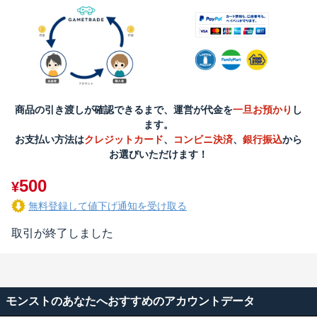
商品の引き渡しが確認できるまで、運営が代金を
一旦お預かり
し
ます。
お支払い方法は
クレジットカード
、
コンビニ決済
、
銀行振込
から
お選びいただけます！
500
¥
無料登録して値下げ通知を受け取る
取引が終了しました
モンストのあなたへおすすめのアカウントデータ