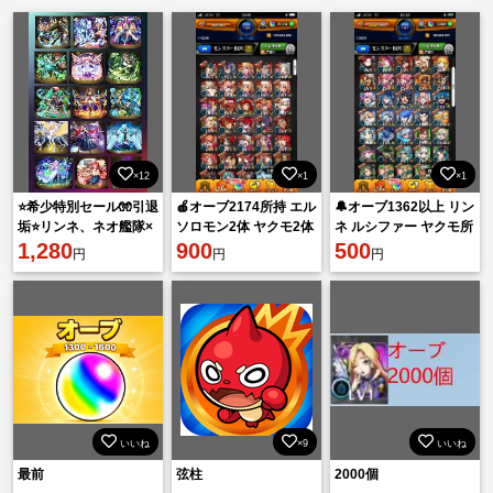
×12
×1
×1
⭐️希少特別セール🧤引退
🍎オーブ2174所持 エル
🔔オーブ1362以上 リン
垢⭐️リンネ、ネオ艦隊×
ソロモン2体 ヤクモ2体
ネ ルシファー ヤクモ所
マサムネ×ヤクモ×ルシ
1,280
マサムネ ネオ🍎
900
持🔔
500
円
円
円
ファー強キャラ垢💎
200
いいね
×9
いいね
最前
弦柱
2000個