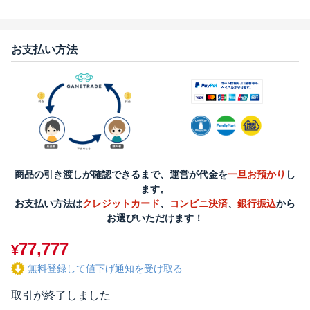
お支払い方法
商品の引き渡しが確認できるまで、運営が代金を
一旦お預かり
し
ます。
お支払い方法は
クレジットカード
、
コンビニ決済
、
銀行振込
から
お選びいただけます！
77,777
¥
無料登録して値下げ通知を受け取る
取引が終了しました