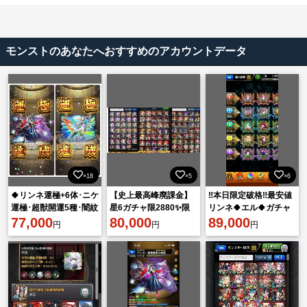
モンストのあなたへおすすめのアカウントデータ
×18
×5
×6
🍀リンネ運極+6体･ニケ
【史上最高峰廃課金】
‼️本日限定破格‼️最安値
運極･超獣開運5種･闇紋
星6ガチャ限2880✨️限
リンネ🍀エル🍀ガチャ
章力10000↑･運極490体
77,000
定・コラボ所持率最高
80,000
限定多数運極
89,000
円
円
円
↑
峰