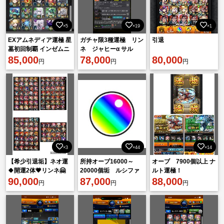
×5
×19
×1
EXアムネディア運極 星
ガチャ限3種運極 リン
引退
墓初回制覇 インゼムニ
ネ ジャヒーα サル
ア所持 黎絶14種運極 カ
85,000
ワ テンリン運極アイ
78,000
80,000
円
円
円
ーミラ
テム大量
×3
×44
×14
【希少引退垢】ネオ運
所持オーブ16000～
オーブ 7900個以上 ナ
🍀開運2体💗リンネ🤗
20000個垢 ルシファ
ルト運極！
ID9桁❕限定、コラボ大
90,000
ー運極＋オーブ5500～
87,000
88,000
円
円
円
多数❤️
7500個 オーブ