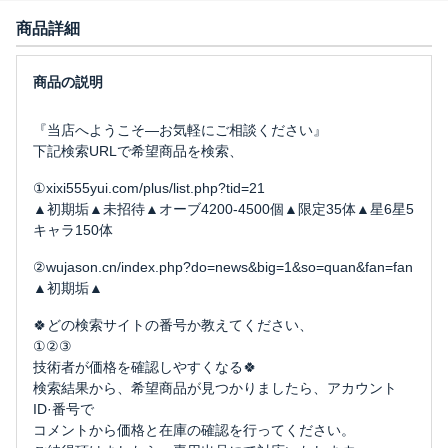
商品詳細
『当店へようこそ―お気軽にご相談ください』
下記検索URLで希望商品を検索、
①xixi555yui.com/plus/list.php?tid=21
▲初期垢▲未招待▲オーブ4200-4500個▲限定35体▲星6星5
キャラ150体
②wujason.cn/index.php?do=news&big=1&so=quan&fan=fan
▲初期垢▲
🍀どの検索サイトの番号か教えてください、
①②③
技術者が価格を確認しやすくなる🍀
検索結果から、希望商品が見つかりましたら、アカウント
ID·番号で
コメントから価格と在庫の確認を行ってください。