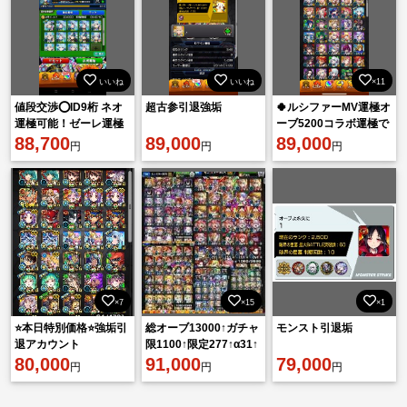
いいね
いいね
×11
値段交渉⭕ID9桁 ネオ
超古参引退強垢
🍀ルシファーMV運極オ
運極可能！ゼーレ運極
ーブ5200コラボ運極で
&轟絶等運極 値段交渉
88,700
89,000
きます早い者勝ち🍀
89,000
円
円
円
可能！ 2014年作成垢
×7
×15
×1
⭐️本日特別価格⭐️強垢引
総オーブ13000↑ガチャ
モンスト引退垢
退アカウント
限1100↑限定277↑α31↑
80,000
コラボ62 リンネ2
91,000
79,000
円
円
円