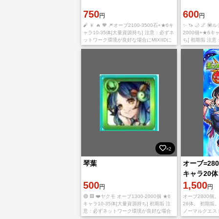
750
600
円
円
🧨 🎇 🔥 🧡 🎆オーブ2100-3500石+★6キ
✨ 🦄 🌙 🌌 
ャラ10-35体[大量資源持ち] 注意：必ずネ
2000個+★6キ
ットワーク環境が良好な場合にMIXIIDに
ち] 初期垢 注
登録してください。引き継ぎ途中でアカ
が良好な場合にM
ウントが引っ掛かるや落と
い。引き継ぎ途
×2
琴葉
オーブ=28
キャラ20体
500
1,500
円
円
🟣 🟪 ❤️ヤクモ オーブ1300-2000個 ★6
オーブ2800個
キャラ10-35体[大量資源持ち] 初期垢 注
28体。 初期垢
意：必ずネットワーク環境が良好な場合
ノーマルクエス
にMIXIIDに登録してください。引き継ぎ
使用 アカウント：