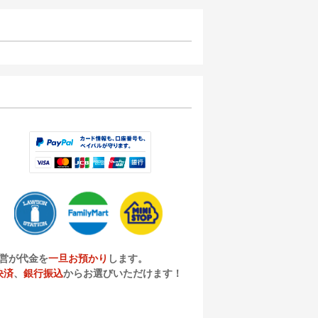
営が代金を
一旦お預かり
します。
決済
、
銀行振込
からお選びいただけます！