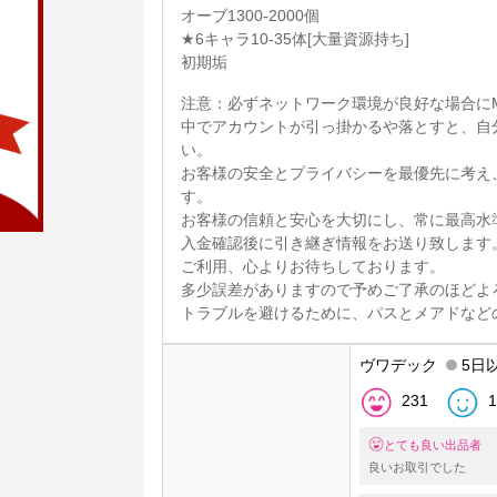
オーブ1300-2000個
★6キャラ10-35体[大量資源持ち]
初期垢
注意：必ずネットワーク環境が良好な場合にM
中でアカウントが引っ掛かるや落とすと、自
い。
お客様の安全とプライバシーを最優先に考え
す。
お客様の信頼と安心を大切にし、常に最高水
入金確認後に引き継ぎ情報をお送り致します
ご利用、心よりお待ちしております。
多少誤差がありますので予めご了承のほどよ
トラブルを避けるために、パスとメアドなど
ヴワデック
5日
231
1
とても良い出品者
良いお取引でした