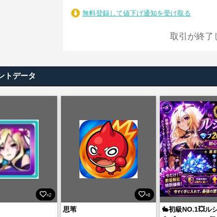
無料登録して値下げ通知を受け取る
取引が終了
ントデータ
×2
×8
思苇
🐇初級NO.1💥