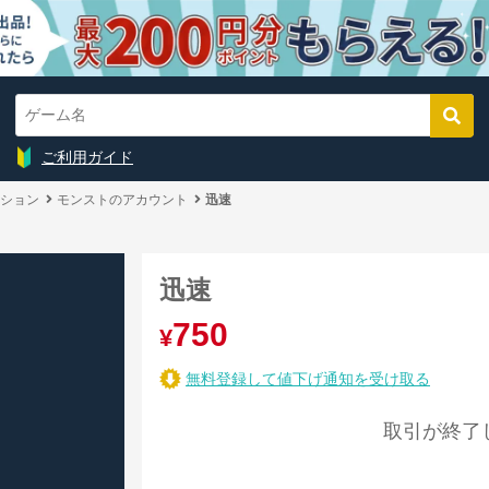
ご利用ガイド
ション
モンストのアカウント
迅速
迅速
750
¥
無料登録して値下げ通知を受け取る
取引が終了