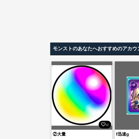
モンストのあなたへおすすめのアカウ
×2
②大量
f迅速g