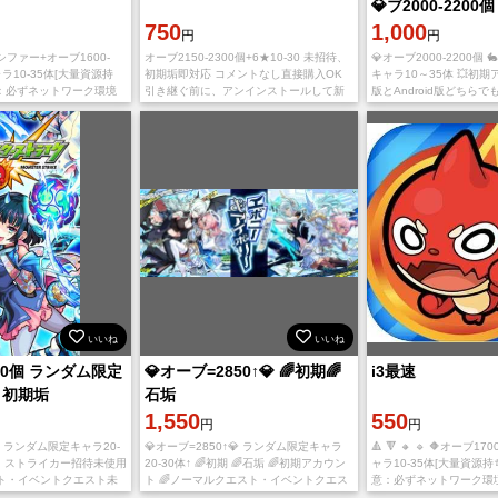
💎ブ2000-2200個
750
1,000
円
円
💟ルシファー+オーブ1600-
オーブ2150-2300個+6★10-30 未招待、
💎オーブ2000-2200個 
ャラ10-35体[大量資源持
初期垢即対応 コメントなし直接購入OK
キャラ10～35体 💥初期ア
意：必ずネットワーク環境
引き継ぐ前に、アンインストールして新
版とAndroid版どちらで
IXIIDに登録してくださ
たにインストールする必要があります。
け。 🌙ご入金確認後、 ⭐M
中でアカウン
IOS版とAndroid版どちら
ントとパスワー
いいね
いいね
00個 ランダム限定
💎オーブ=2850↑💎 🌈初期🌈
i3最速
 初期垢
石垢
1,550
550
円
円
。 ランダム限定キャラ20-
💎オーブ=2850↑💎 ランダム限定キャラ
🔺 🔻 🔸 🔹 🔶オーブ17
。 ストライカー招待未使用
20-30体↑ 🌈初期 🌈石垢 🌈初期アカウン
ャラ10-35体[大量資源持
ト・イベントクエスト未
ト 🌈ノーマルクエスト・イベントクエス
意：必ずネットワーク環
MIXI ID サーバー：日
ト未使用 🌈ストライカー招待未使用 🌈書
にMIXIIDに登録してく