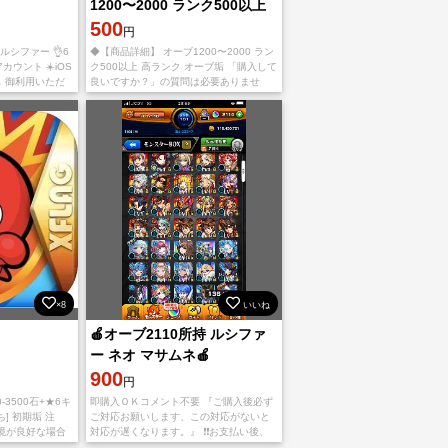
1200〜2000 ランク500以上
高ランク オーブ垢 無言購入
500
円
OK
🐇ルシファー 👌6
◆【商品詳細】 オーブ1200〜2000 ラン
カウント ☀️iOS
ク500以上 高ランク オーブ垢 「購入して
も 御利用いただ
良いですか？」の質問は必要ありませ
IXI IDのアカウ
ん。 購入後お支払いが済みましたら、捨
てメアドのメールアドレスを1個ご連絡
×8
いいね
🍎オーブ2110所持 ルシファ
ー ネオ マサムネ🍎
900
円
00-3500石+★6キ
即購入ＯＫコメント不要 『ご購入後必ず
ち] 初期垢 注
ご対応お願いします、この対応がないと
境が良好な場合
対応が遅くなります。』 ❗️❗️お支払い後、
ださい。引き継ぎ
アプリをappStoreもしくはGoogleplayか