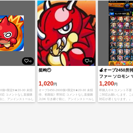
庫未使用
途中でアカウントが引っ
×9
×8
挺峋🕙
🍎オーブ2450所
ファー ソロモン 
1,020
1,200
円
円
00個+限定6★20-30 未招
オーブ2450-2600個+限定6★20-30 未招
即購入ＯＫコメント不要
対応 コメントなし直接購
待、初期垢》即対応 コメントなし直接購
ご対応お願いします、こ
ぐ前に、アンインストールし
入OK 引き継ぐ前に、アンインストールし
対応が遅くなります。』 ❗️
トールする必要がありま
て新たにインストールする必要がありま
アプリをappStoreもしくは
roid版
す。 IOS版とAndroid版
ら【捨