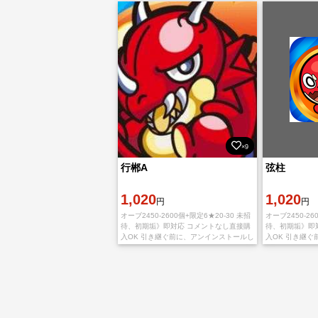
途中でアカウントが
本(JP
×9
行郴A
弦柱
1,020
1,020
円
円
オーブ2450-2600個+限定6★20-30 未招
オーブ2450-26
待、初期垢》即対応 コメントなし直接購
待、初期垢》即
入OK 引き継ぐ前に、アンインストールし
入OK 引き継
て新たにインストールする必要がありま
て新たにインス
す。 IOS版とAndroid版
す。 IOS版とAnd