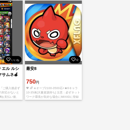
掛かる
ら【捨
いいね
×2
持 エル ルシ
最安8
マサムネ🍎
750
円
 『ご購入後必ず
💖 🌈 ☀️オーブ2100-3500石+★6キャラ
の対応がないと
10-35体[大量資源持ち] 注意：必ずネット
❗️お支払い後、
ワーク環境が良好な場合にMIXIIDに登録
Googleplayか
してください。引き継ぎ途中でアカウン
トが引っ掛かるや落とすと、