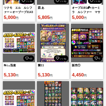
いいね
いいね
いいね
ツクモ エル ルシフ
図 あ
オーブ3191🌈+カーミ
ァー＋オーブーブ3143
ラ ルシファー マサ
🌈☆6ガチャ限100〜
5,000
5,805
ムネ☆6ガチャ限100〜
5,000
円
円
円
200体所持💫
200体所持💫
×10
いいね
×1
𝗡𝚘.₈迅速
雠11
販売①
5,130
5,130
4,450
円
円
円