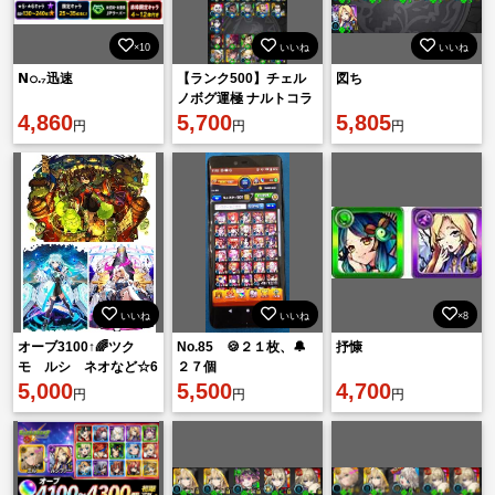
×10
いいね
いいね
𝗡𝚘.₇迅速
【ランク500】チェル
図ち
ノボグ運極 ナルトコラ
4,860
ボ コンプ
5,700
5,805
円
円
円
いいね
いいね
×8
オーブ3100↑🌈ツク
No.85 🍪２１枚、🔔
抒慷
モ ルシ ネオなど☆6
２７個
ガチャ限100〜200体所
5,000
5,500
4,700
円
円
円
持💫