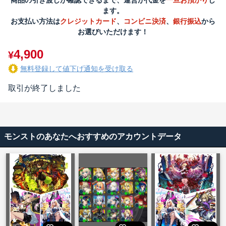
商品の引き渡しが確認できるまで、運営が代金を
一旦お預かり
し
ます。
お支払い方法は
クレジットカード
、
コンビニ決済
、
銀行振込
から
お選びいただけます！
4,900
¥
無料登録して値下げ通知を受け取る
取引が終了しました
モンストのあなたへおすすめのアカウントデータ