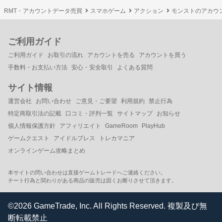
RMT・アカウントデータ売買
スマホゲーム
アクション
モンストのアカウ
ご利用ガイド
ご利用ガイド
お取引の流れ
アカウントを売る
アカウントを買う
手数料・お支払い方法
安心・安全取引
よくある質問
サイト情報
運営会社
お問い合わせ
ご意見・ご要望
利用規約
禁止行為
特定商取引法の記載
口コミ・評判一覧
サイトマップ
お知らせ
個人情報保護方針
アフィリエイト
GameRoom
PlayHub
ゲームクエスト
アイドルプレス
トレカマニア
オンラインゲーム攻略まとめ
本サイトの問い合わせは直接ゲームトレードへご連絡ください。
チート行為と関わりがある商品の販売は固くお断りさせて頂きます。
©2026 GameTrade, Inc. All Rights Reserved. 複製及び無
断転載禁止