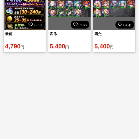
いいね
いいね
いいね
最前
図る
図た
4,790
5,400
5,400
円
円
円