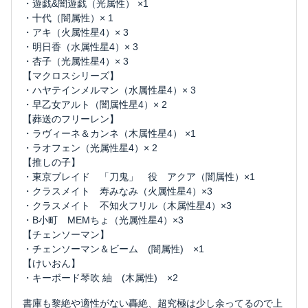
・遊戯&闇遊戯（光属性） ×1
・十代（闇属性）× 1
・アキ（火属性星4）× 3
・明日香（水属性星4）× 3
・杏子（光属性星4）× 3
【マクロスシリーズ】
・ハヤテインメルマン（水属性星4）× 3
・早乙女アルト（闇属性星4）× 2
【葬送のフリーレン】
・ラヴィーネ＆カンネ（木属性星4） ×1
・ラオフェン（光属性星4）× 2
【推しの子】
・東京ブレイド 「刀鬼」 役 アクア（闇属性）×1
・クラスメイト 寿みなみ（火属性星4）×3
・クラスメイト 不知火フリル（木属性星4）×3
・B小町 MEMちょ（光属性星4）×3
【チェンソーマン】
・チェンソーマン＆ビーム (闇属性) ×1
【けいおん】
・キーボード琴吹 紬 (木属性) ×2
書庫も黎絶や適性がない轟絶、超究極は少し余ってるので上