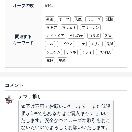
オーブの数
51個
轟絶
オーブ
天魔
ミューズ
運極
マギア
マサムネ
フリーレン
ナイトメア
推しの子
コラボ
久遠
関連する
キーワード
エル
メビウス
ニケ
エリス
鬼滅
ジュゲム
リンネ
ミライ
けいおん
究極
星墓
コメント
テマリ推し
値下げ不可でお願いいたします。また低評
価が1件でもある方はご購入キャンセルい
たします。安全かつスムーズな取引をおこ
ないたいのでよろしくお願いいたします。