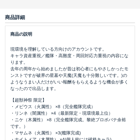
商品詳細
現環境を理解している方向けのアカウントです。
キャラ資産重視／艦隊・高難度・周回対応力重視の内容にな
ります。
去年の周年から始めましたが昔は初心者にもやさしかったモ
ンストですが破界の星墓や天魔(天魔も十分難しいです。)の
ようなうまい人だけがいい報酬をもらえるような機会が多く
なったので出品します。
【超獣神祭 限定】
・メビウス（火属性） ×8（完全艦隊完成）
・リンネ（闇属性） ×4（最新限定・現環境最上位）
・ニケ（木属性） ×8（完全艦隊完成。黎絶プロポバテ余裕
です。）
・マサムネ（火属性） ×3(艦隊完成)
・ナイトメア（木属性） ×4(個人的には破格キャラ)