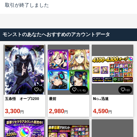
取引が終了しました
モンストのあなたへおすすめのアカウントデータ
×2
いいね
×10
五条悟 オーブ3200
最前
𝗡𝚘.₄迅速
3,300
2,980
4,590
円
円
円