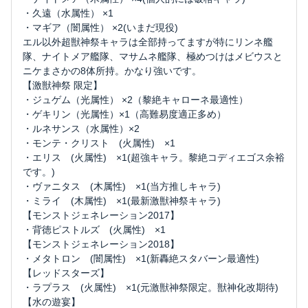
・久遠（水属性） ×1
・マギア（闇属性） ×2(いまだ現役)
エル以外超獣神祭キャラは全部持ってますが特にリンネ艦
隊、ナイトメア艦隊、マサムネ艦隊、極めつけはメビウスと
ニケまさかの8体所持。かなり強いです。
【激獣神祭 限定】
・ジュゲム（光属性） ×2（黎絶キャローネ最適性）
・ゲキリン（光属性）×1（高難易度適正多め）
・ルネサンス（水属性）×2
・モンテ・クリスト (火属性) ×1
・エリス (火属性) ×1(超強キャラ。黎絶コディエゴス余裕
です。)
・ヴァニタス (木属性) ×1(当方推しキャラ)
・ミライ (木属性) ×1(最新激獣神祭キャラ)
【モンストジェネレーション2017】
・背徳ピストルズ (火属性) ×1
【モンストジェネレーション2018】
・メタトロン (闇属性) ×1(新轟絶スタバーン最適性)
【レッドスターズ】
・ラプラス (火属性) ×1(元激獣神祭限定。獣神化改期待)
【水の遊宴】