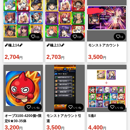
×11
×10
×3
🧨極上14🧨
🧨極上13🧨
モンストアカウント
2,704
2,703
3,500
円
円
円
いいね
いいね
いいね
オーブ3100-4200個+限
モンストアカウント引
S進#
定6★30-35体
退
3,200
3,500
4,400
円
円
円