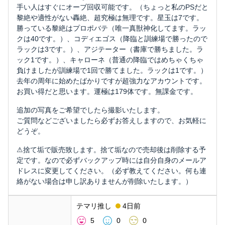
手い人はすぐにオーブ回収可能です。（ちょっと私のPSだと
黎絶や適性がない轟絶、超究極は無理です。星玉は7です。
勝っている黎絶はプロポバテ（唯一真獣神化してます。ラッ
クは40です。）、コディエゴス（降臨と訓練場で勝ったので
ラックは3です。）、アジテーター（書庫で勝ちました。ラ
ック1です。）、キャローネ（普通の降臨ではめちゃくちゃ
負けましたが訓練場で1回で勝てました。ラックは1です。）
去年の周年に始めたばかりですが超強力なアカウントです。
お買い得だと思います。運極は179体です。無課金です。
追加の写真をご希望でしたら撮影いたします。
ご質問などございましたら必ずお答えしますので、お気軽に
どうぞ。
⚠捨て垢で販売致します。捨て垢なので売却後は削除する予
定です。なので必ずバックアップ時には自分自身のメールア
ドレスに変更してください。（必ず教えてください。何も連
絡がない場合は申し訳ありませんが削除いたします。）
テマリ推し
4日前
5
0
0