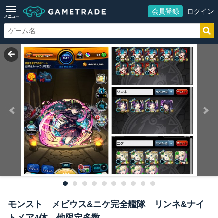
会員登録
ログイン
メニュー
モンスト メビウス&ニケ完全艦隊 リンネ&ナイ
トメア4体 他限定多数