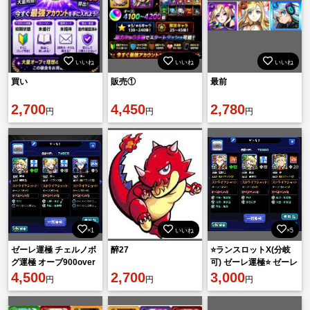
いいね
いいね
いいね
買い
販売①
最前
2,700
4,450
2,780
円
円
円
×1
いいね
×5
ゼーレ運極 チェルノボ
醉27
⭐️ランスロットX(分岐
グ運極 オーブ900over
可) ゼーレ運極⭐️ ゼーレ
4,500
2,700
Lv調整可 • チェルノボ
3,000
円
円
円
グチケット25枚