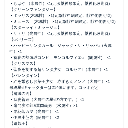
・ちはや （水属性）×1(元激獣神祭限定。獣神化改期待)
【グリーンファンタジー】
・ポラリス(木属性) ×1(元激獣神祭限定。獣神化改期待)
・ミューズ (木属性) ×1(元激獣神祭限定。獣神化改期待)
【スターライトミラージュ】
・サトリ（光属性） ×1(元激獣神祭限定。獣神化改期待)
【αシリーズ】
・ハッピーサンタガール ジャック・ザ・リッパα（火属
性）×1
・祝宴の熱気球コンビ モンゴルフィエα (闇属性) ×1
【クリスマス】
・聖夜を制する超サンタ少女 コルセアⅡ（木属性）×1
【バレンタイン】
・絆を繋ぎしお菓子少女 赤ずきんノンノ（火属性）×1
最終星6キャラクターは214体います。コラボだと
【鬼滅の刃】
・我妻善逸（火属性の星6の方です。）×1
・竈門炭治郎&冨岡義勇 （水属性）×1
・栗花落カヲ（光属性） ×1
・伊黒小芭内（闇属性） ×2
【遊戯王】