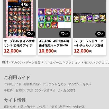
×6
×10
×5
オーブ4507個分 乙骨水
🍎石4202~4801個🍎画
ベータ シャドウ ゼ
リンネ 乙骨光 アイ ジ
像🍎限定キャラ36~70
ーレチェルノボグ運極
ュゲム アルセーヌ グリ
12,000
体🍎ランダム星5星
10,800
12,000
円
円
円
ム兄弟α マサムネ
6*152~212体
RMT・アカウントデータ売買
スマホゲーム
アクション
モンストのアカウ
ご利用ガイド
ご利用ガイド
お取引の流れ
アカウントを売る
アカウントを買う
手数料・お支払い方法
安心・安全取引
よくある質問
サイト情報
運営会社
お問い合わせ
ご意見・ご要望
利用規約
禁止行為