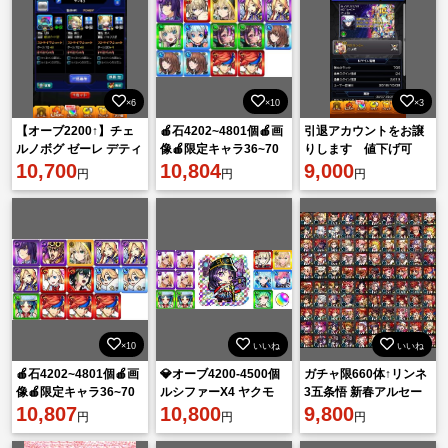
×6
×10
×3
【オーブ2200↑】チェ
🍎石4202~4801個🍎画
引退アカウントをお譲
ルノボグ ゼーレ デティ
像🍎限定キャラ36~70
りします 値下げ可
アカル 運極 ルシファー
10,700
体🍎ランダム星5星
10,804
9,000
円
円
円
2 マサムネ
6*152~212体
×10
いいね
いいね
🍎石4202~4801個🍎画
💎オーブ4200-4500個
ガチャ限660体↑リンネ
像🍎限定キャラ36~70
ルシファーX4 ヤクモ
3五条悟 新春アルセー
体🍎ランダム星5星
10,807
X2 マサムネ エル ネオ
10,800
ヌ2ソロモン2アルセー
9,800
円
円
円
6*152~212体
久遠 アガスティア
ヌ2ミライ3ネオ7新春
ネオ