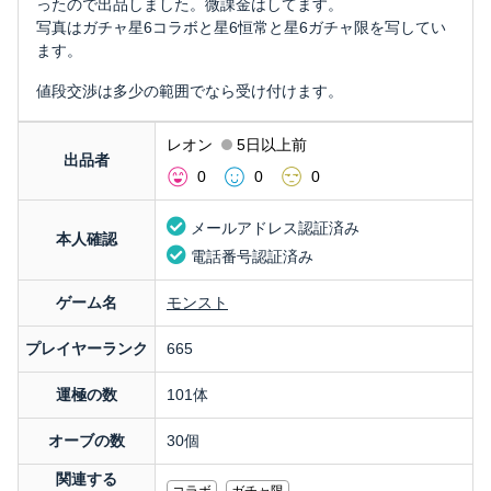
ったので出品しました。微課金はしてます。
写真はガチャ星6コラボと星6恒常と星6ガチャ限を写してい
ます。
値段交渉は多少の範囲でなら受け付けます。
レオン
5日以上前
出品者
0
0
0
メールアドレス認証済み
本人確認
電話番号認証済み
ゲーム名
モンスト
プレイヤーランク
665
運極の数
101体
オーブの数
30個
関連する