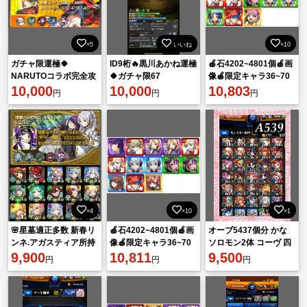
×5
いいね
×10
ガチャ限運極🍀
ID9桁🔥黒川あかね運極
🍎石4202~4801個🍎画
NARUTOコラボ完全攻
🍀ガチャ限67
像🍎限定キャラ36~70
略神垢⭐️
10,000
10,000
体🍎ランダム星5星
10,803
円
円
円
6*152~212体
×4
×10
×1
🌸星墓適正多数 新春リ
🍎石4202~4801個🍎画
オーブ5437個分 かな
ンネ.アガスティア所持
像🍎限定キャラ36~70
ソロモン2体 コーヴ 四
ガチャ限1500体 紋章
9,900
体🍎ランダム星5星
10,811
葉 アルセーヌ ラファエ
9,500
円
円
円
4000🌸
6*152~212体
ルα