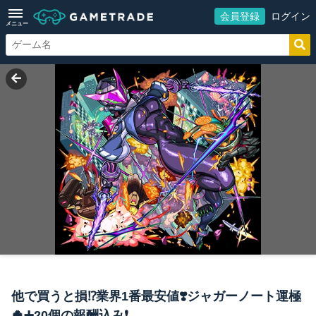
会員登録
ログイン
メニュー
他で買うと損⁉️業界1番最安値❣️ジャガーノート運極
🍀➕20個の報酬込み❗️