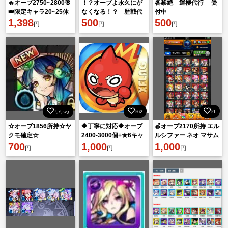
🔥オーブ2750~2800🎯
！？オーブよ永久にが
各黎絶 運極代行 受
👑限定キャラ20~25体
なくなる！？ 歴戦代
付中
ランダム👑 ‼️初期垢‼️
1,398
行
500
500
円
円
円
いいね
×62
×1
☆オーブ1856所持☆ヤ
🔶丁寧に対応🔶オーブ
🍎オーブ2170所持 エル
クモ確定☆
2400-3000個+★6キャ
ルシファー ネオ マサム
700
ラ10-35体[大量資源持
1,000
ネ3体🍎
1,000
円
円
円
ち] 初期垢