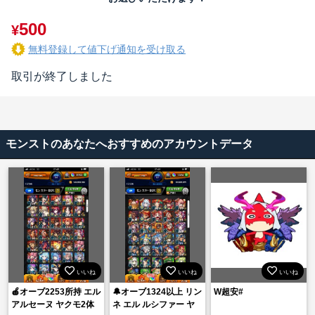
500
¥
無料登録して値下げ通知を受け取る
取引が終了しました
モンストのあなたへおすすめのアカウントデータ
いいね
いいね
いいね
🍎オーブ2253所持 エル
🔔オーブ1324以上 リン
W超安#
アルセーヌ ヤクモ2体
ネ エル ルシファー ヤ