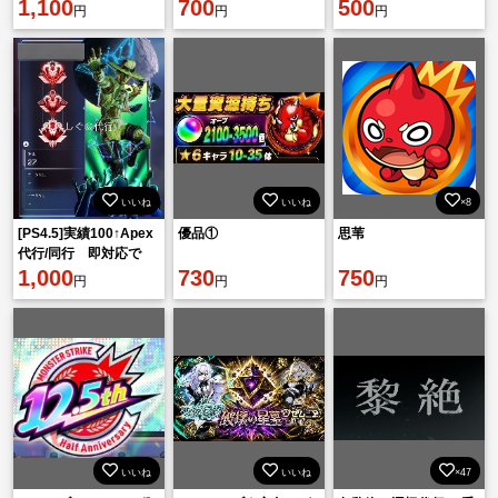
ネオ マサムネ3体🍎
1,100
クモ2体所持🔔
700
500
円
円
円
いいね
いいね
×8
[PS4.5]実績100↑Apex
優品①
思苇
代行/同行 即対応で
す！
1,000
730
750
円
円
円
いいね
いいね
×47