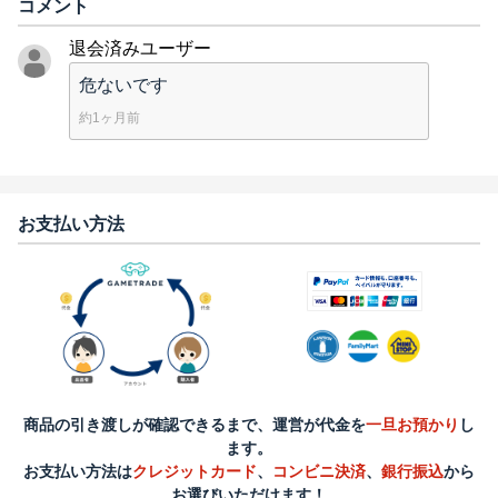
コメント
退会済みユーザー
危ないです
約1ヶ月前
お支払い方法
商品の引き渡しが確認できるまで、運営が代金を
一旦お預かり
し
ます。
お支払い方法は
クレジットカード
、
コンビニ決済
、
銀行振込
から
お選びいただけます！