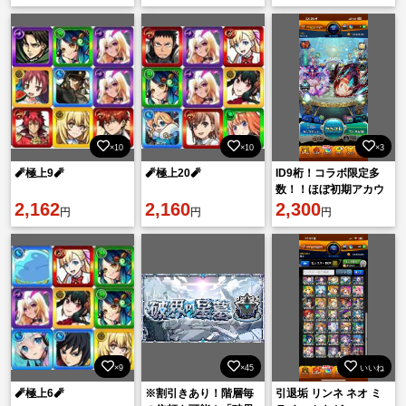
25-33体ランダム 👉初
限定キャラ22体🌈初期
期垢
垢
×10
×10
×3
🧨極上9🧨
🧨極上20🧨
ID9桁！コラボ限定多
数！！ほぼ初期アカウ
2,162
2,160
ント
2,300
円
円
円
×9
×45
いいね
🧨極上6🧨
※割引きあり！階層毎
引退垢 リンネ ネオ ミ