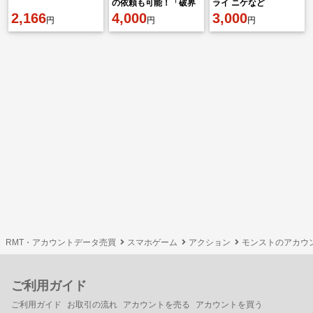
の依頼も可能！「破界
ライ ニケなど
2,166
の星墓」のご依頼はこ
4,000
3,000
円
円
円
ちらへ！
RMT・アカウントデータ売買
スマホゲーム
アクション
モンストのアカウ
ご利用ガイド
ご利用ガイド
お取引の流れ
アカウントを売る
アカウントを買う