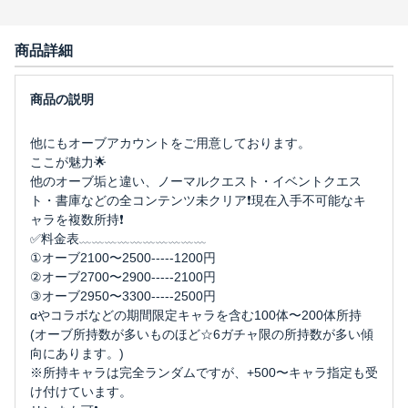
商品詳細
他にもオーブアカウントをご用意しております。
ここが魅力🌟
他のオーブ垢と違い、ノーマルクエスト・イベントクエス
ト・書庫などの全コンテンツ未クリア❗️現在入手不可能なキ
ャラを複数所持❗️
✅料金表﹏﹏﹏﹏﹏﹏﹏﹏﹏﹏
①オーブ2100〜2500-----1200円
②オーブ2700〜2900-----2100円
③オーブ2950〜3300-----2500円
αやコラボなどの期間限定キャラを含む100体〜200体所持
(オーブ所持数が多いものほど☆6ガチャ限の所持数が多い傾
向にあります。)
※所持キャラは完全ランダムですが、+500〜キャラ指定も受
け付けています。