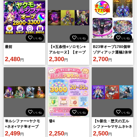
いいね
いいね
いいね
最前
【⭐️五条悟⭐️ソロモン⭐️
B23🌸オーブ1780個🌸
アルセーヌ】【オーブ
ゾディアック運極2体🌸
2,480
=2800個↑】【初期垢】
2,300
さくら ジュゲム アンド
2,700
円
円
円
ロイドダイナー 禪院
いいね
いいね
いいね
🎯ルシファー+ヤクモ
發4
【✨新生・堕天の王ル
+ネオ+マナ🎯オーブ
シファー✨マサムネ✨ネ
=3000個↑+限定キャラ
2,499
2,250
オ】💎オーブ2950個⭐
2,500
円
円
円