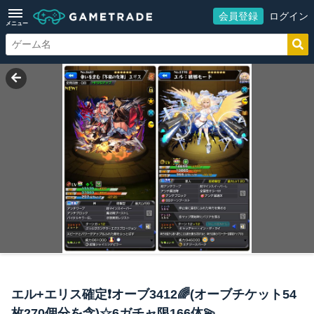
会員登録
ログイン
メニュー
エル+エリス確定❗️オーブ3412🌈(オーブチケット54
枚270個分を含)☆6ガチャ限166体💫