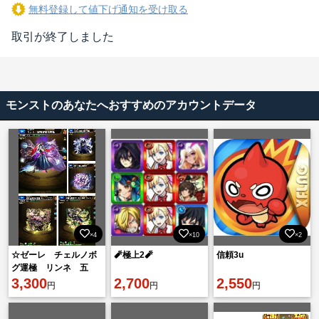
無料登録して値下げ通知を受け取る
取引が終了しました
モンストのあなたへおすすめのアカウントデータ
×4
×10
×2
☆ゼーレ チェルノボ
🧨極上2🧨
信頼3u
グ運極 リンネ 五
条 乙骨 他 素材
3,300
2,700
2,550
円
円
円
アイテム有 初期ア
カ Ｃ３