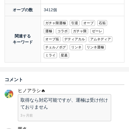
オーブの数
3412個
ガチャ限運極
引退
オーブ
石垢
運極
コラボ
ガチャ限
ゼーレ
関連する
オーブ垢
デティアカル
アムネディア
キーワード
チェルノボグ
リンネ
リンネ運極
ミライ
星墓
コメント
ヒノアラシ🔥
取得なら対応可能ですが、運極は受け付け
ておりません
3ヶ月前