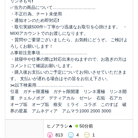
リンネも可❗️
✅当方の商品について﹏﹏﹏﹏﹏﹏﹏﹏﹏﹏
・不正行為、チート未使用
・通知オンのため即対応❗️
・取引実績500件✨丁寧かつ迅速なお取引を心掛けます。 ・
MIXIアカウントでのお渡しになります。
・質問やご要望ございましたら、お気軽にどうぞ。 ご検討よ
ろしくお願いします！
⚠️事前注意事項﹏﹏﹏﹏﹏﹏﹏﹏﹏﹏﹏
・就寝中や仕事の際は対応出来かねますので、お急ぎの方は
コメントにて確認お願いします。
・購入後お支払いのご予定についてお伺いさせていただきま
す。 支払いが遅れる場合はその旨をお伝え下さい。
✂️以下検索用﹏﹏﹏﹏﹏﹏﹏﹏﹏﹏﹏
引退 ガチャ限運極 ガチャ限開運 リンネ運極 リンネ開
運 チェルノボグ デティアカル ゼーレ 石垢 石アカ
オーブ垢 オーブ垢 格安 ミライ コラボ このすば 破
界の星墓 アムネディア アムマラ1000 2000 3000
ヒノアラシ🔥
50分前
813
4
1