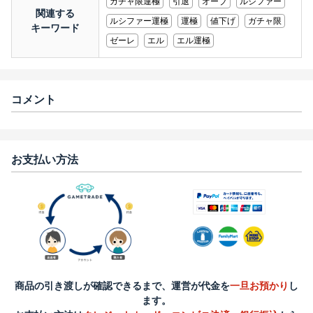
ガチャ限運極
引退
オーブ
ルシファー
関連する
ルシファー運極
運極
値下げ
ガチャ限
キーワード
ゼーレ
エル
エル運極
コメント
お支払い方法
商品の引き渡しが確認できるまで、運営が代金を
一旦お預かり
し
ます。