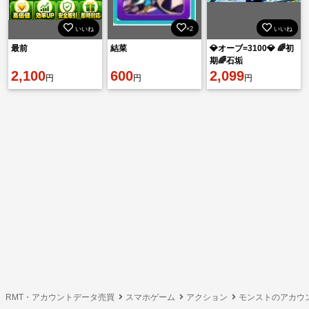
いいね
×2
いいね
最前
結菜
💎オーブ=3100💎 🌈初
期🌈石垢
2,100
600
2,099
円
円
円
RMT・アカウントデータ売買
スマホゲーム
アクション
モンストのアカウ