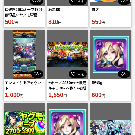
×10
いいね
×2
💥破格26💥オーブ1706
石2100
貴之
個💥星6*ヤクモ💥星
6*11体💥💥💥💥💥💥💥
500
810
550
円
円
円
💥💥
×2
いいね
×2
モンスト引退アカウン
⭐️オーブ 2850⬆️⭐️ ⭐️限定
f迅速g
ト
キャラ20~29体⭐️ ⭐️初期
1,000
アカウント⭐️
1,550
600
円
円
円