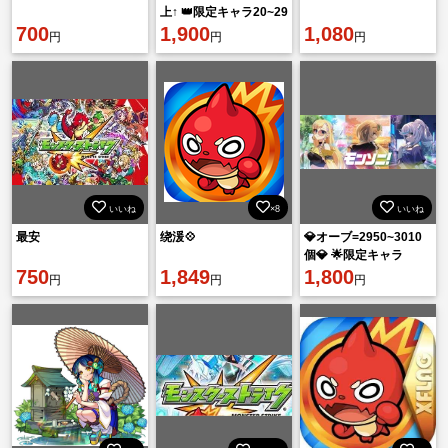
上↑ 👑限定キャラ20~29
700
体 🔰初期アカウント
1,900
1,080
円
円
円
いいね
×8
いいね
最安
绕湲💠
💎オーブ=2950~3010
個💎 🌟限定キャラ
750
1,849
20~29体ランダム🌟 👉
1,800
円
円
円
初期垢