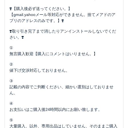
❣️【購入後必ず送ってください。】
【gmail.yahooメール等対応ができません。捨てメアドのア
プリのアドレスのみです。】❣️
❣️取り引き完了まで消したりアンインストールしないでくだ
さい。❣️
①
無言購入歓迎【購入にコメントはいりません。】
②
値下げ交渉対応しておりません。
③
記載の内容でご判断ください、細かい選別はしておりませ
ん。
④
お支払いはご購入後24時間以内にお願い致します。
⑤
大量購入、以外、専用出品はしていません、そのままご購入