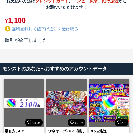
お支払い方法は
クレジットカード
、
コンビニ決済
、
銀行振込
から
お選びいただけます！
1,100
¥
無料登録して値下げ通知を受け取る
取引が終了しました
モンストのあなたへおすすめのアカウントデータ
いいね
いいね
×11
最も安いCC
👉💎オーブ=3045個以
𝗡𝚘.₂₇迅速