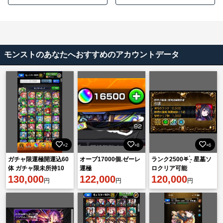
モンストのあなたへおすすめのアカウントデータ
×2
×8
×6
ガチャ限運極開運込60
オーブ17000個.ゼーレ
‎‎ランク2500‎‎𖤐 ̖́-‬ 星墓ソ
体 ガチャ限未所持10
運極
ロクリア可能
体！ ID9桁 古参垢 アム
130,000
122,000
120,000
円
円
円
ネディア所持