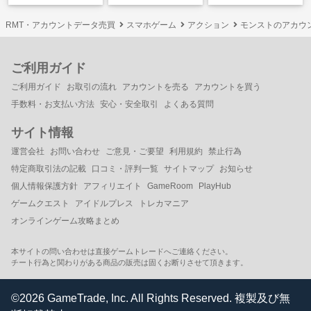
す！
RMT・アカウントデータ売買
スマホゲーム
アクション
モンストのアカウ
ご利用ガイド
ご利用ガイド
お取引の流れ
アカウントを売る
アカウントを買う
手数料・お支払い方法
安心・安全取引
よくある質問
サイト情報
運営会社
お問い合わせ
ご意見・ご要望
利用規約
禁止行為
特定商取引法の記載
口コミ・評判一覧
サイトマップ
お知らせ
個人情報保護方針
アフィリエイト
GameRoom
PlayHub
ゲームクエスト
アイドルプレス
トレカマニア
オンラインゲーム攻略まとめ
本サイトの問い合わせは直接ゲームトレードへご連絡ください。
チート行為と関わりがある商品の販売は固くお断りさせて頂きます。
©2026 GameTrade, Inc. All Rights Reserved. 複製及び無