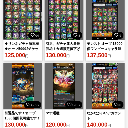
×10
×2
×2
🍀リンネガチャ源運極
引退、ガチャ運大量最
モンスト オーブ 13000
🍀オーブ5000⤴️チケッ
強垢！今週限定値下げ
個ワンピースキャラ運
ト90⤴️
125,000
130,000
極多数 限定キャラ115
137,500
円
円
円
体
いいね
いいね
×2
引退品です！オーブ
マナ運極
なかなかいいアカウン
1380個回収可能です！
ト
10年の歴史詰まってま
130,000
120,000
140,000
円
円
円