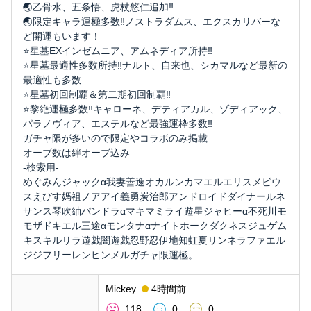
🌏乙骨水、五条悟、虎杖悠仁追加‼️
🌏限定キャラ運極多数‼️ノストラダムス、エクスカリバーな
ど開運もいます！
⭐️星墓EXインゼムニア、アムネディア所持‼️
⭐️星墓最適性多数所持‼️ナルト、自来也、シカマルなど最新の
最適性も多数
⭐️星墓初回制覇＆第二期初回制覇‼️
⭐️黎絶運極多数‼️キャローネ、デティアカル、ゾディアック、
パラノヴィア、エステルなど最強運枠多数‼️
ガチャ限が多いので限定やコラボのみ掲載
オーブ数は絆オーブ込み
-検索用-
めぐみんジャックα我妻善逸オカルンカマエルエリスメビウ
スえびす媽祖ノアアイ義勇炭治郎アンドロイドダイナールネ
サンス琴吹紬パンドラαマキマミライ遊星ジャヒーα不死川モ
モザドキエル三途αモンタナαナイトホークダクネスジュゲム
キスキルリラ遊戯闇遊戯忍野忍伊地知虹夏リンネラファエル
ジジフリーレンヒンメルガチャ限運極。
Mickey
4時間前
118
0
0