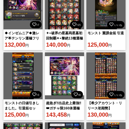
×7
×15
いいね
🍀インゼムニア🍀激レ
✦︎⋆破界の星墓両星墓初
モンスト 重課金垢 引退
ア🌟テンリン運極フリ
回制覇✦︎⋆黎絶13種運極
ーレンコラボガチャ源
132,000
✦︎⋆アムネディア所持
140,000
125,000
円
円
円
運極
✦︎⋆チェルノボグ運極
✦︎⋆
×3
×8
いいね
モンストの日値引きし
超急ぎ‼️出品史上最強‼️
【希少アカウント・リ
ました。引退垢セッ
👑ガチャ限160体運極
リース初期勢】
ト ランク2500. フレ
125,000
👑🔥最古参🔥恒常所持
143,458
130,000
円
円
円
ンドにM4のぺんぺんい
率100％🔥
ます