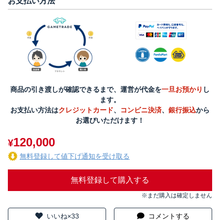
お支払い方法
商品の引き渡しが確認できるまで、運営が代金を
一旦お預かり
し
ます。
お支払い方法は
クレジットカード
、
コンビニ決済
、
銀行振込
から
お選びいただけます！
120,000
¥
無料登録して値下げ通知を受け取る
無料登録して購入する
※まだ購入は確定しません
いいね×33
コメントする