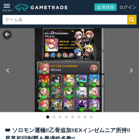
会員登録
ログイン
メニュー
👑 ソロモン運極‼️乙骨追加‼️EXインゼムニア所持‼️
星墓初回制覇＆最適性多数‼️