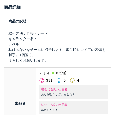
商品詳細
取引方法：直接トレード
キャラクター名：
レベル：
私はあなたをチームに招待します。取引時にレイアの装備を
勝手に1個置く。
よろしくお願いします。
ォォォ
10分前
331
0
4
とても良い出品者
ありがとうございました！
出品者
とても良い出品者
あざした！！