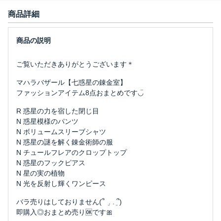
商品詳細
ご覧いただきありがとうございます＊
マハラバザール【七惑星の錬金室】
ファッションアイテム8点おまとめです◡̈
R 惑星の力を宿した閉じ目
N 惑星模様のパンツ
N ボリュームスリーブシャツ
N 惑星の謎を解く錬金術師の服
N チュールフレアのクロップトップ
N 惑星のフックピアス
N 星の実の植物
N 光を反射し輝くワンピース
バラ売りはしておりません(՞ ܸ . . ܸ՞)
即購入◎おまとめ売り🆗です🎀