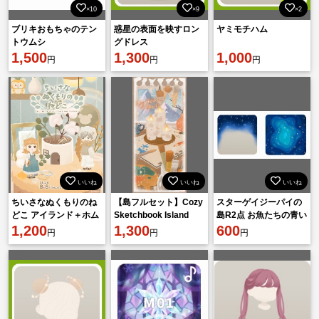
×10
×9
×2
ブリキおもちゃのテン
惑星の表面を映すロン
ヤミモチハム
トウムシ
グドレス
1,500
1,300
1,000
円
円
円
いいね
いいね
いいね
ちいさなぬくもりのね
【島フルセット】Cozy
スターゲイジーパイの
どこ アイランド＋ホム
Sketchbook Island
島R2点 お魚たちの青い
フルセット
1,200
1,300
海の夢 お魚たちの青い
600
円
円
円
海の走馬灯