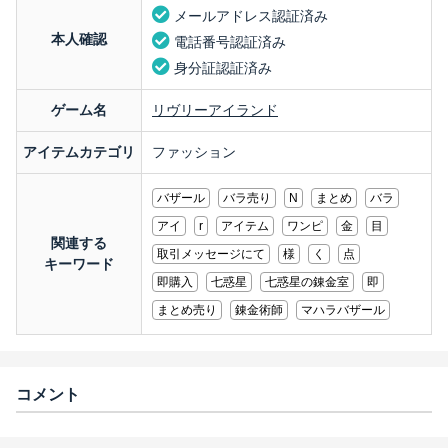
メールアドレス認証済み
本人確認
電話番号認証済み
身分証認証済み
ゲーム名
リヴリーアイランド
アイテムカテゴリ
ファッション
バザール
バラ売り
N
まとめ
バラ
アイ
r
アイテム
ワンピ
金
目
関連する
取引メッセージにて
様
く
点
キーワード
即購入
七惑星
七惑星の錬金室
即
まとめ売り
錬金術師
マハラバザール
コメント