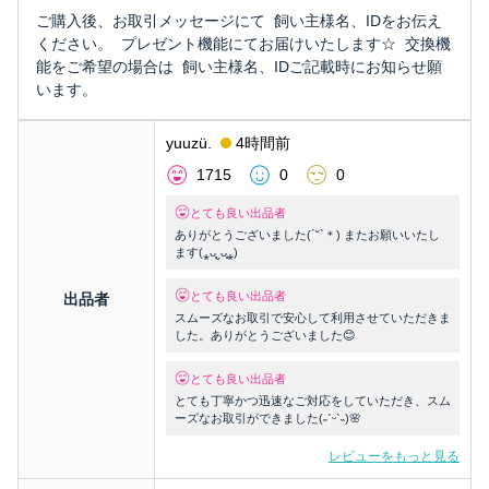
ご購入後、お取引メッセージにて 飼い主様名、IDをお伝え
ください。 プレゼント機能にてお届けいたします☆ 交換機
能をご希望の場合は 飼い主様名、IDご記載時にお知らせ願
います。
yuuzü.
4時間前
1715
0
0
とても良い出品者
ありがとうございました(´˘`＊) またお願いいたし
ます(⁎ᴗ͈ˬᴗ͈⁎)
とても良い出品者
出品者
スムーズなお取引で安心して利用させていただきま
した。ありがとうございました😊
とても良い出品者
とても丁寧かつ迅速なご対応をしていただき、スム
ーズなお取引ができました(˶ˊᵕˋ˵)🌸
レビューをもっと見る