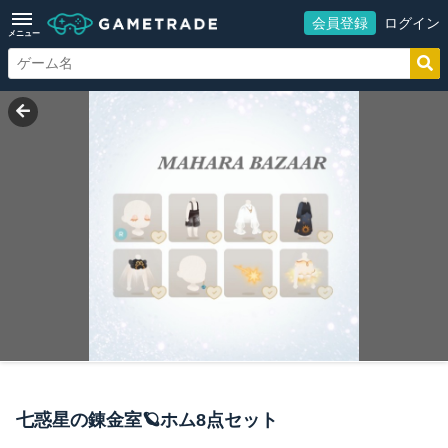
会員登録
ログイン
メニュー
七惑星の錬金室🪐ホム8点セット