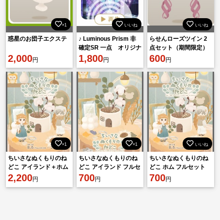
×1
いいね
いいね
惑星のお団子エクステ
♪ Luminous Prism 非
らせんローズツイン 2
確定SR 一点 オリジナ
点セット（期間限定）
2,000
ル版
1,800
600
円
円
円
×1
×1
いいね
ちいさなぬくもりのね
ちいさなぬくもりのね
ちいさなぬくもりのね
どこ アイランド＋ホム
どこ アイランド フルセ
どこ ホム フルセット
フルセット ×2セット
2,200
ット
700
700
円
円
円