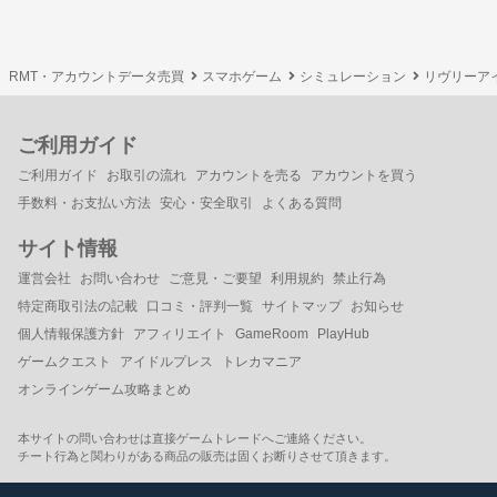
RMT・アカウントデータ売買
スマホゲーム
シミュレーション
リヴリーア
ご利用ガイド
ご利用ガイド
お取引の流れ
アカウントを売る
アカウントを買う
手数料・お支払い方法
安心・安全取引
よくある質問
サイト情報
運営会社
お問い合わせ
ご意見・ご要望
利用規約
禁止行為
特定商取引法の記載
口コミ・評判一覧
サイトマップ
お知らせ
個人情報保護方針
アフィリエイト
GameRoom
PlayHub
ゲームクエスト
アイドルプレス
トレカマニア
オンラインゲーム攻略まとめ
本サイトの問い合わせは直接ゲームトレードへご連絡ください。
チート行為と関わりがある商品の販売は固くお断りさせて頂きます。