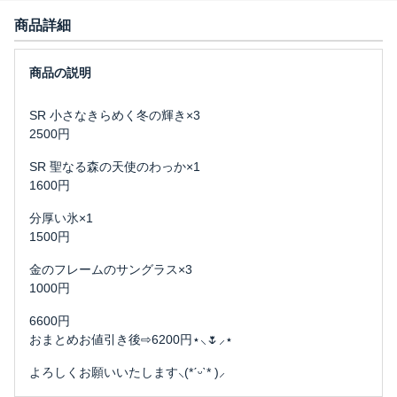
商品詳細
SR 小さなきらめく冬の輝き×3
2500円
SR 聖なる森の天使のわっか×1
1600円
分厚い氷×1
1500円
金のフレームのサングラス×3
1000円
6600円
おまとめお値引き後⇨6200円⋆⸜🌷⸝‍⋆
よろしくお願いいたします⸜(*ˊᵕˋ* )⸝