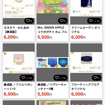
×6
×9
いいね
ヨヨタマ・わたあめ
Mrs. GREEN APPLE
ドリームカーテン オリ
【錬成版】
コラボガチャ ホム フル
ジナル
6,000
セット 🎁青林檎のヘタ
5,500
6,000
円
円
円
✖️3
いいね
いいね
×1
錬成版 ／フリルリボン
錬成版 ／リヴリーキャ
フローティングフロア
ハット×3
ッチャー3種
オリジナル
6,000
5,500
6,000
円
円
円