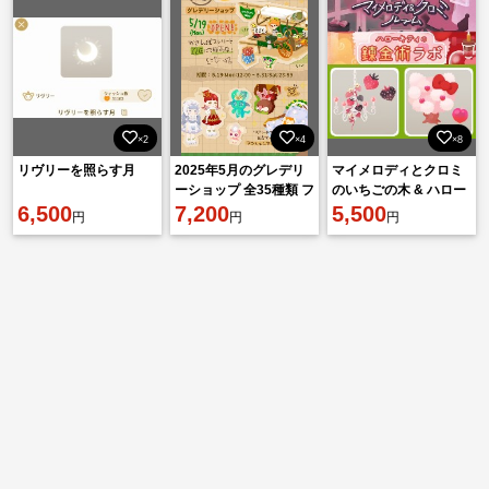
×2
×4
×8
リヴリーを照らす月
2025年5月のグレデリ
マイメロディとクロミ
ーショップ 全35種類 フ
のいちごの木 & ハロー
6,500
ルセット
7,200
キティのりんごの木
5,500
円
円
円