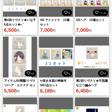
×2
×6
いいね
第4回リヴクリ★いな子
SR アイメイク 15個
SRヘア 15個セット
6点セット❄️⋆.˚
セット
6,500
7,000
7,000
円
円
円
×15
×2
×5
アイテム/R/廃盤/リヴク
✨深き水底の神秘🫧‪
第2回リヴクリ★不思議
リ/ヘア・エクステ セッ
SR3点セット
な三つ編みヘア
ト
5,500
6,180
6,450
円
円
円