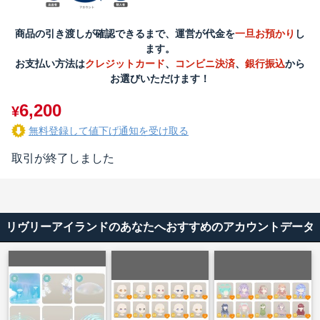
商品の引き渡しが確認できるまで、運営が代金を
一旦お預かり
し
ます。
お支払い方法は
クレジットカード
、
コンビニ決済
、
銀行振込
から
お選びいただけます！
6,200
¥
無料登録して値下げ通知を受け取る
取引が終了しました
リヴリーアイランドのあなたへおすすめのアカウントデータ