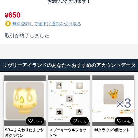
お選びいただけます！
650
¥
無料登録して値下げ通知を受け取る
取引が終了しました
リヴリーアイランドのあなたへおすすめのアカウントデータ
いいね
いいね
いいね
SR🍳ふんわりたまごや
スプーキーウルフセッ
ddクラウン3個セット
きクラウン
ト🐾