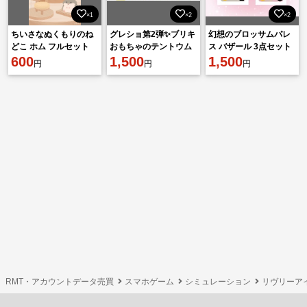
×1
×2
×2
ちいさなぬくもりのね
グレショ第2弾✨ブリキ
幻想のブロッサムパレ
どこ ホム フルセット
おもちゃのテントウム
ス バザール 3点セット
600
シ
1,500
1,500
円
円
円
RMT・アカウントデータ売買
スマホゲーム
シミュレーション
リヴリーア