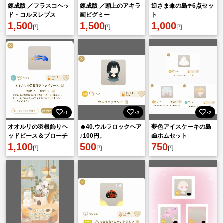
錬成版 ／フラスコヘッ
錬成版 ／頭上のアキラ
逆さま傘の島☂️6点セッ
ド・コルヌレプス
画ピグミー
ト
1,500
1,500
1,000
円
円
円
×1
×3
×2
オオルリの羽根飾りヘ
🔥40.ウルフロックヘア
夢色アイスケーキの島
ッドピース＆ブローチ
♪100円。
🍰ホムセット
👑1点ずつ
1,100
500
750
円
円
円