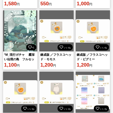
1,580
550
1,000
円
円
円
×1
いいね
いいね
*M_現行ガチャ 霧深
錬成版 ／フラスコヘッ
錬成版 ／フラスコヘッ
い仙境の島 フルセッ
ド・モモス
ド・ピグミー
ト 在庫 即日渡し バラ
1,100
1,200
1,200
円
円
円
売り可
いいね
いいね
いいね