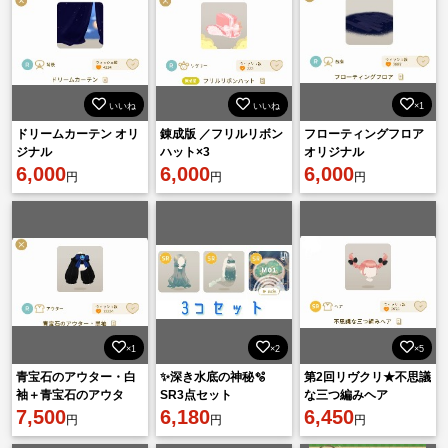
いいね
いいね
×1
ドリームカーテン オリ
錬成版 ／フリルリボン
フローティングフロア
ジナル
ハット×3
オリジナル
6,000
6,000
6,000
円
円
円
×1
×2
×5
青宝石のアウター・白
✨深き水底の神秘🫧‪
第2回リヴクリ★不思議
袖＋青宝石のアウタ
SR3点セット
な三つ編みヘア
ー・黒袖 オリジナル
7,500
6,180
6,450
円
円
円