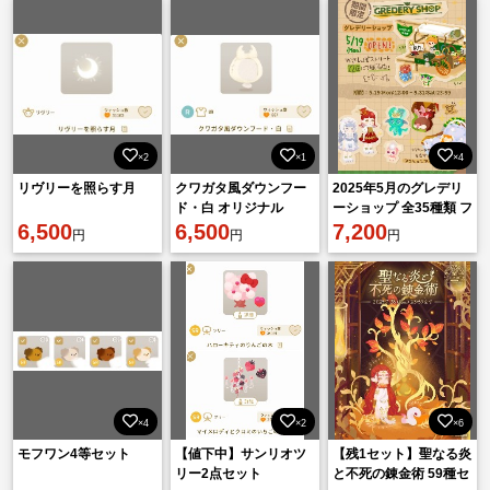
×2
×1
×4
リヴリーを照らす月
クワガタ風ダウンフー
2025年5月のグレデリ
ド・白 オリジナル
ーショップ 全35種類 フ
6,500
6,500
ルセット
7,200
円
円
円
×4
×2
×6
モフワン4等セット
【値下中】サンリオツ
【残1セット】聖なる炎
リー2点セット
と不死の錬金術 59種セ