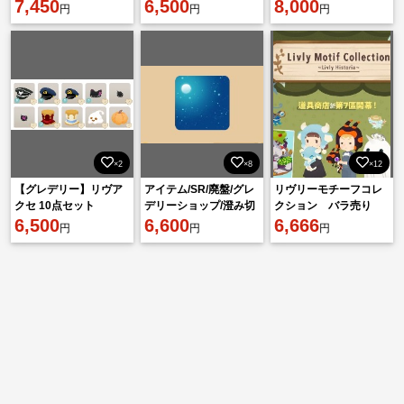
7,450
6,500
ット
8,000
円
円
円
×2
×8
×12
【グレデリー】リヴア
アイテム/SR/廃盤/グレ
リヴリーモチーフコレ
クセ 10点セット
デリーショップ/澄み切
クション バラ売り
6,500
った秋の夜空
6,600
¥100〜300
6,666
円
円
円