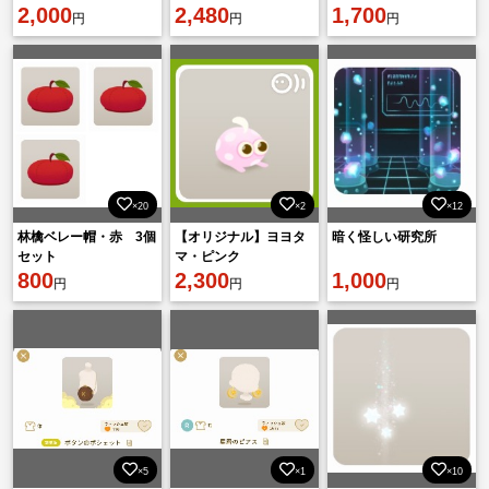
2,000
2,480
1,700
円
円
円
×20
×2
×12
林檎ベレー帽・赤 3個
【オリジナル】ヨヨタ
暗く怪しい研究所
セット
マ・ピンク
800
2,300
1,000
円
円
円
×5
×1
×10