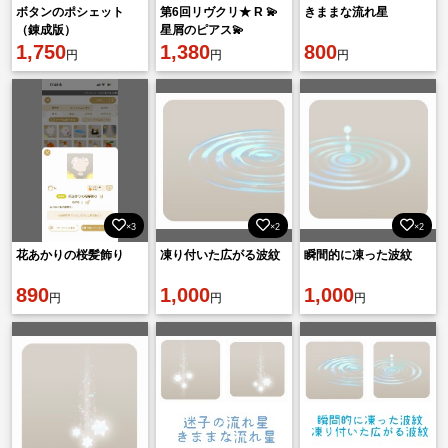
ボタンのポシェット
第6回リヴクリ★ R 💫
きままな流れ星
（錬成版）
星屑のピアス💫
1,750
1,380
800
円
円
円
×3
×2
×2
花あかりの桜髪飾り
凍り付いた広がる波紋
瞬間的に凍った波紋
890
1,000
1,000
円
円
円