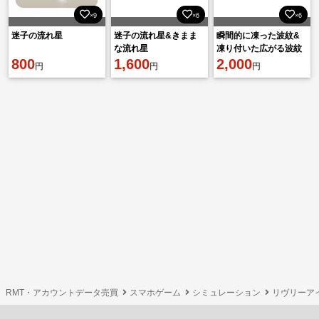
×9
×6
×6
迷子の流れ星
迷子の流れ星&きまま
瞬間的に凍った波紋&
な流れ星
凍り付いた広がる波紋
800
1,600
2,000
円
円
円
RMT・アカウントデータ売買
スマホゲーム
シミュレーション
リヴリーア