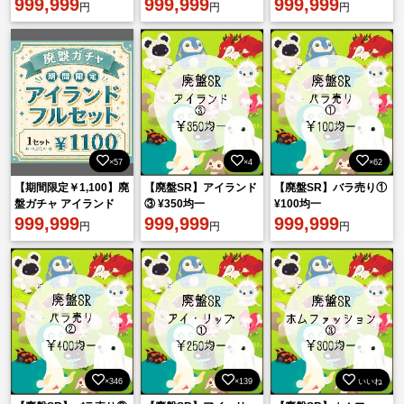
999,999
999,999
999,999
円
円
円
×57
×4
×62
【期間限定￥1,100】廃
【廃盤SR】アイランド
【廃盤SR】バラ売り①
盤ガチャ アイランド
③ ¥350均一
¥100均一
フルセット 【在庫の
999,999
999,999
999,999
円
円
円
み】
×346
×139
いいね