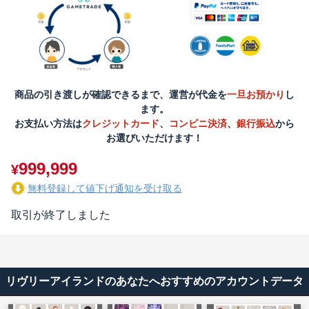
商品の引き渡しが確認できるまで、運営が代金を
一旦お預かり
し
ます。
お支払い方法は
クレジットカード
、
コンビニ決済
、
銀行振込
から
お選びいただけます！
999,999
¥
無料登録して値下げ通知を受け取る
取引が終了しました
リヴリーアイランドのあなたへおすすめのアカウントデータ