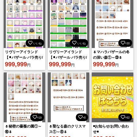
いいね
いいね
×30
リヴリーアイランド
リヴリーアイランド
🌷マハラバザールの冬
【⚫︎バザール バラ売り/
【⚫︎バザール バラ売り/
の深い森①～㉓🌷
まとめ売り⚫︎】
999,999
まとめ売り⚫︎】
999,999
999,999
円
円
円
×19
×8
×92
🌷秘密の薔薇の園①～
🌷聖なる森のクリスマ
◾️お知らせ/お問い合わ
⑯🌷
ス①～⑧🌷
せ◾️