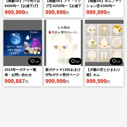
【廃盤SR】バラ売り②
【廃盤SR】アイ・リッ
【廃盤SR】ホムファッ
¥400均一【お値下げ】
プ① ¥250均一【お値下
ション③ ¥300均一
999,999
げ】
999,999
999,999
円
円
円
×19
×83
×10
2024年〜ガチャー覧
新ガチャ￥1300おまけ
【夕陽の空とひまわり
表・お問い合わせ
付🐑ガチャ受付ページ
畑】ホム
999,887
🌙* :ﾟ
999,999
999,999
円
円
円