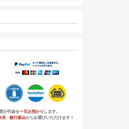
営が代金を
一旦お預かり
します。
決済
、
銀行振込
からお選びいただけます！