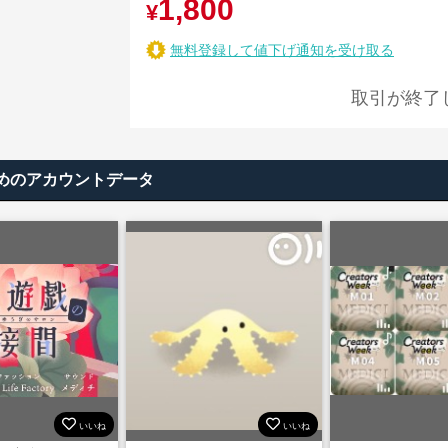
1,800
¥
無料登録して値下げ通知を受け取る
取引が終了
めのアカウントデータ
いいね
いいね