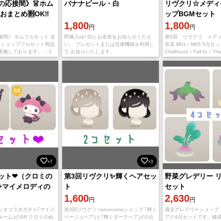
の応接間》👗ホム
バナナピール・白
リヴクリ☆メディ
おまとめ🈹OK‼️
ップBGMセット
1,800
1,800
円
円
接間》 ホムフルセット 全
即購入ok! IDとお名前をお知らせくださ
第5回 リヴクリ メデ
ハラショップフルセット商品
い。 プレゼントまたは交換機能を利用し
音楽 M01～M05 5点セット☆
実施しております。 ・2
て お送りいたします。
Childhood ♪ Fall In ♪ Th
3点 150円引き ・4点
Journ
点
×7
×3
ット❤︎（クロミの
第3回リヴクリ✨輝くヘアセッ
野菜グレデリー 
+マイメロディの
ト
セット
）
1,600
2,630
円
円
リオコラボガチャ｢マイメ
第3回リヴクリ caruuuumyショップ ｢輝く
過去グレデリーショップ
ーム｣のSR クロミのぬ
ベージュヘア｣と｢輝くダークヘア｣の2点
アク4点セットです。錬