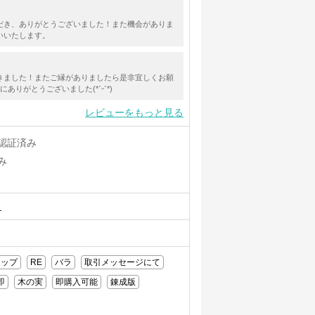
だき、ありがとうございました！また機会がありま
いいたします。
きました！またご縁がありましたら是非宜しくお願
ありがとうございました(*ˊᵕˋ*)
レビューをもっと見る
認証済み
み
ド
ョップ
RE
バラ
取引メッセージにて
即
木の実
即購入可能
錬成版