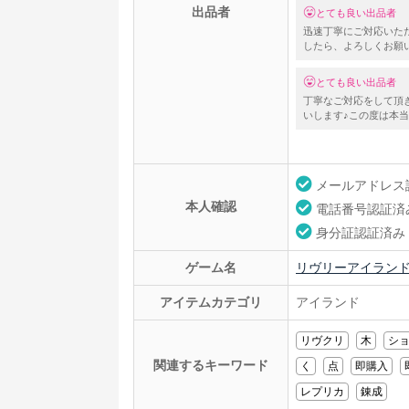
出品者
とても良い出品者
迅速丁寧にご対応いた
したら、よろしくお願
とても良い出品者
丁寧なご対応をして頂
いします♪この度は本当に
メールアドレス
本人確認
電話番号認証済
身分証認証済み
ゲーム名
リヴリーアイラン
アイテムカテゴリ
アイランド
リヴクリ
木
シ
関連するキーワード
く
点
即購入
レプリカ
錬成