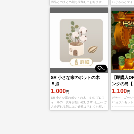
商品とのまとめ割も実施しております。
いぐるみとマイ
・2点 100円引き ・3点 150円引き ・4点
点セットです。
250円引き ・
く、オリジナル
取置
×1
SR 小さな家のポットの木
【即購入O
５点
ンクの島【 
1,000
セット】
1,100
円
円
SR 小さな家のポットの木 ５点 プロフ
ガチャ ゴー
ィールの一読をお願い致しますm(__)m ご
28点フルセット
入金遅れる際にはご連絡よろしくお願い
⋆┈┈┈┈┈┈┈
致しますm(__)m
機能での対応に
ージにてプレイ
メッセージ