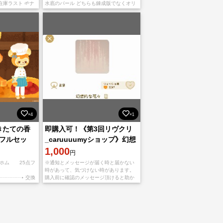
ラスト 🌱‬‪ナ
水底のパール どちらも錬成版でなくオリ
ー用コーンのヒゲ
ジナル品です。 ※在庫ラスト 即購入可〇
 🌱リヴリー
（お取り置き不可、即購入
×4
×1
きたての香
即購入可！《第3回リヴクリ
 フルセッ
_caruuuumyショップ》幻想
的な花々(L2325)
1,000
円
 ホム 25点フ
※通知とメッセージが届く時と届かない
時があって、気づけない時があります。
┈┈┈┈⋆ 交換
購入前に確認のメッセージ頂けると助か
 ・購入後取引ペ
ります 購入後、メッセージにてフレンド
レイヤーIDを
IDとお名前をお知らせください(*^^*) トレ