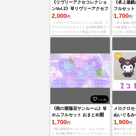
《リヴリーアクセコレクショ
《卓上遊戯
ンVol.2》🐰リヴリーアクセフ
フルセット 
ルセット おまとめ🈹OK‼️
2,000
1,700
円
円
《リヴリーアクセコレクションVol.2》 リ
《卓上遊戯の応
ヴリーアクセフルセット 全29種 🈹他マハ
30種 🈹他マ
ラショップフルセット商品とのまとめ割
とのまとめ割も
も実施しております。 ・2点 100円引き
点 100円引き ・
・3点 150円引き
250円引き ・5
いいね
《雨の紫陽花サンルーム》👗
メロクロセ
ホムフルセット おまとめ🈹
ぬいぐるみ
OK‼️
1,700
ぬいぐるみ
1,900
円
円
《雨の紫陽花サンルーム》 ホムフルセッ
復刻のないサン
ト 全29種 🈹他マハラショップフルセット
ロディ＆クロミル