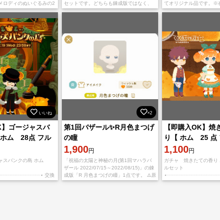
メロディのぬいぐるみの2
セットです。どちらも錬成版ではなく、
てオリジナル品です。※在庫
 どちらも錬成版ではな
オリジナル品です。 即購入可〇（お取置
スヘタハット 🌱リヴリ
品です。 即購入可〇（お
き不可、即購入の方優先） 購入
ヘア 🌱ターニップハット
いいね
×2
K】ゴージャスバ
第1回バザール✨R月色まつげ
【即購入OK】焼
ホム 28点 フル
の瞳
り【 ホム 25 点
1,900
ト】
1,100
円
円
ジャスバンクの島 ホム
「祝福の太陽と神秘の月(第1回マハラバ
ガチャ 焼きたての香り
ザール 2022/07/15～2022/08/15)」の錬
ルセット
┈┈┈┈┈┈┈┈⋆ 交換
成版「R 月色まつげの瞳」1点です。 ⚠️原
⋆┈┈┈┈┈┈┈┈┈┈┈
なります ・購入後取引ペ
本・オリジナルのお渡しではなくレプリ
機能での対応になります
ヤー名とプレイヤーIDを
カアイテムになります。
ージにてプレイヤー名とプ
メッセージに記載の上