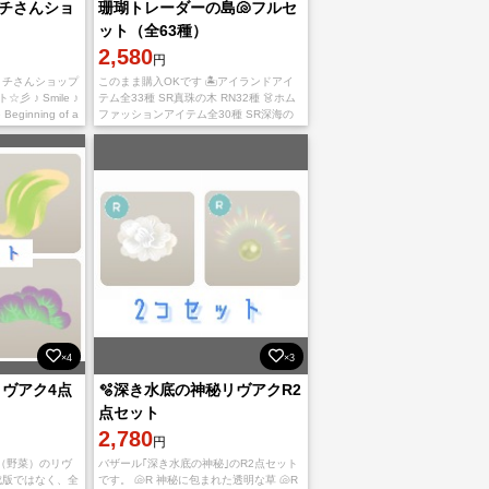
チさんショ
珊瑚トレーダーの島🐚フルセ
ット（全63種）
2,580
円
ィチさんショップ
このまま購入OKです 🏝️アイランドアイ
彡 ♪ Smile ♪
テム全33種 SR真珠の木 RN32種 👗ホム
e Beginning of a
ファッションアイテム全30種 SR深海の
ロングヘア RN29種 アイランド・ホムア
イテム合計全49
×4
×3
リヴアク4点
🫧‪深き水底の神秘リヴアクR2
点セット
2,780
円
（野菜）のリヴ
バザール｢深き水底の神秘｣のR2点セット
成版ではなく、全
です。 🐚R 神秘に包まれた透明な草 🐚R