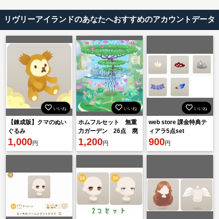
リヴリーアイランドのあなたへおすすめのアカウントデータ
いいね
いいね
いいね
【錬成版】クマのぬい
ホムフルセット 無重
web store 課金特典テ
ぐるみ
力ガーデン 26点 廃
ィアラ5点set
1,000
盤
1,200
900
円
円
円