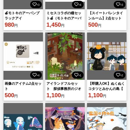
×3
×4
×3
🍏モトキのアーバンブ
ミセスコラボの瞳セッ
【スイートバレンタイ
ラックアイ
ト🍏（モトキのアーバ
ンルーム】2点セット
980
ンブラックアイ+ヒロト
1,450
500
円
円
円
のミスティアイ）
×4
×1
×2
画像のアイテム2点セッ
アイランドフルセッ
【即購入OK】ぬくぬく
ト
ト 探偵事務所のジオ
コタツとみかんの島【
500
ラマ 24点 廃盤
1,100
アイランドホム 32点
1,100
円
円
円
フルセット】