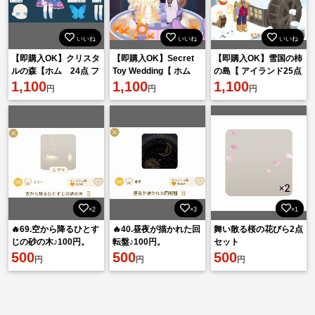
いいね
いいね
いいね
【即購入OK】クリスタ
【即購入OK】Secret
【即購入OK】雪国の柿
ルの森【ホム 24点 フ
Toy Wedding【 ホム
の島【 アイランド25点
ルセット】
1,100
26点 フルセット】
1,100
フルセット】
1,100
円
円
円
×2
×3
×1
🔥69.空から降るひとす
🔥40.昼夜が描かれた回
舞い散る桜の花びら2点
じの砂の木♪100円。
転盤♪100円。
セット
500
500
500
円
円
円