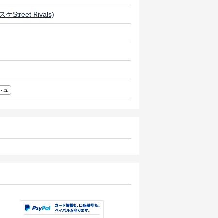
treet Rivals)
シュ