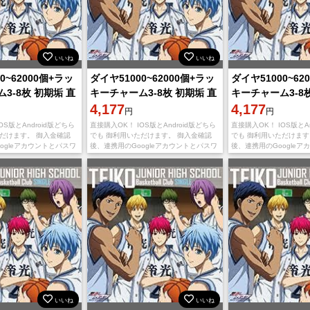
いいね
いいね
0~62000個+ラッ
ダイヤ51000~62000個+ラッ
ダイヤ51000~62
3-8枚 初期垢 直
キーチャーム3-8枚 初期垢 直
キーチャーム3-8
！
接購入OK！
4,177
接購入OK！
4,177
円
円
OS版とAndroid版どちら
直接購入OK！ IOS版とAndroid版どちら
直接購入OK！ IOS版とAn
ただけます。 御入金確認
でも 御利用いただけます。 御入金確認
でも 御利用いただけます
ogleアカウントとパスワ
後、連携用のGoogleアカウントとパスワ
後、連携用のGoogleア
します。 不正行為は一切
ードを送りいたします。 不正行為は一切
ードを送りいたします。
ので、ご安心くだ
しておりませんので、ご安心くだ
しておりませんので、ご
いいね
いいね