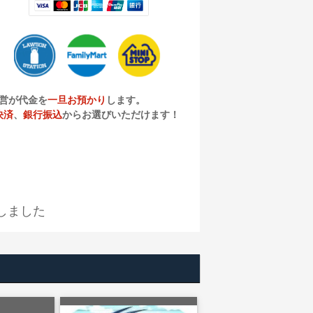
営が代金を
一旦お預かり
します。
決済
、
銀行振込
からお選びいただけます！
しました