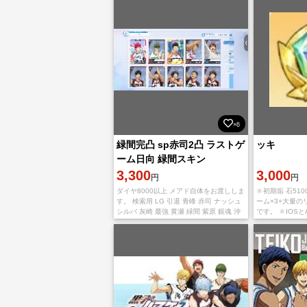
×6
緑間完凸 sp赤司2凸 ラストゲ
ッキ
ーム日向 緑間スキン
3,300
3,000
円
円
ダイヤ8000以上 メアド自体をお渡ししま
🔆初期垢 石51
す。 検索用 LG 引退 青峰 赤司 ナッシュ
ーム×3+大量の
シルバ 灰崎 最強 黄瀬 緑間 紫原 銀魂 沖
です。 🔆IOS
田 土方 銀時 神楽
用いただけます。
設定データ連携用