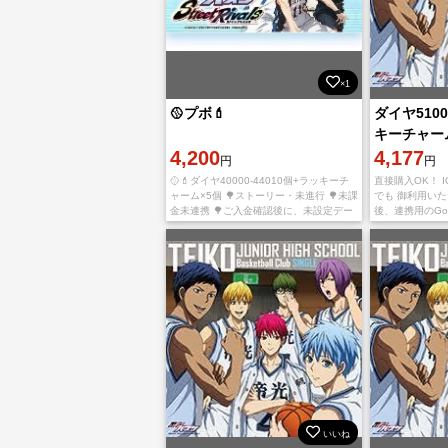
×1
🥎プボ💄
ダイヤ5100
キーチャーム
4,200
接購入OK
4,177
円
円
🥎💄ダイヤ40000-44010個+ラッキーチ
直接購入OK！ I
ャーム×5個 🌳ストーリー・未進行 🌳未課
でも 御利用い
金未連携 🌳ご入金確認後に、未設定デー
後、連携用のGo
タ連携用のGoogleアカウントとパスワー
ードを送りいた
ドをご連絡ください。
しておりません
いいね