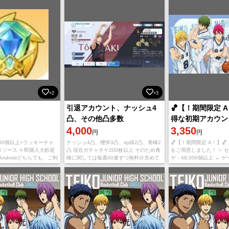
×2
×3
引退アカウント、ナッシュ4
🏀【！期間限定 A
凸、その他凸多数
得な初期アカウン
4,000
48000個以上＋
3,350
円
円
ーム×3
000個以上+ラッキーチャ
ナッシュ4凸、櫻井3凸、sp緑2凸、青峰2
🏀【！期間限定 A！】
リソース 🔆即購入大歓迎
凸 現在ガチャチケ200枚以上 そのため青
をご用意しました！ ✨ セ
とAndroidどちらでも、ご利
峰に関しては毎週40連ずつ無料分含めて
ヤ：48,000個以上 → 
 🔆ご入金確認後に、未
回していればお金かけずに完凸可能だと
要な通貨！限定ガチャや
のGoogl
思います。 ストーリーは2章の最後まで
使えます！ ラッキーチャ