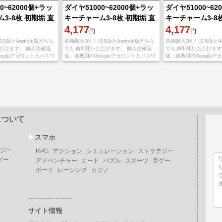
0~62000個+ラッ
ダイヤ51000~62000個+ラッ
ダイヤ51000~62
3-8枚 初期垢 直
キーチャーム3-8枚 初期垢 直
キーチャーム3-8
！
接購入OK！
4,177
接購入OK！
4,177
円
円
OS版とAndroid版どちら
直接購入OK！ IOS版とAndroid版どちら
直接購入OK！ IOS版とAn
ただけます。 御入金確認
でも 御利用いただけます。 御入金確認
でも 御利用いただけます
ogleアカウントとパスワ
後、連携用のGoogleアカウントとパスワ
後、連携用のGoogleア
します。 不正行為は一切
ードを送りいたします。 不正行為は一切
ードを送りいたします。
ので、ご安心くだ
しておりませんので、ご安心くだ
しておりませんので、ご
について
▶︎
スマホ
ジー
RPG
アクション
シミュレーション
ストラテジー
ゲー
アドベンチャー
カード
パズル
スポーツ
音ゲー
ボード
レーシング
カジノ
サイト情報