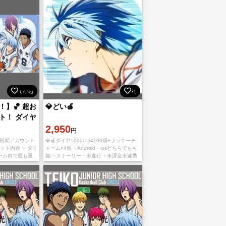
いいね
×1
！】🏀 超お
💎どい🍎
ト！ ダイヤ
ラッキーチャ
2,950
円
 初期アカウント
💎🍎ダイヤ50000-54100個+ラッキーチ
ット内容 ✨ ダイ
ャーム×4個 ✨Android・iosどちらでも可
ゲーム内で最も重
能 ✨ストーリー・未進行 ✨未課金未連携
アイテム購入に
✨ご入金確認後に、未設定データ連携用の
ーム：3個 確
Googleア