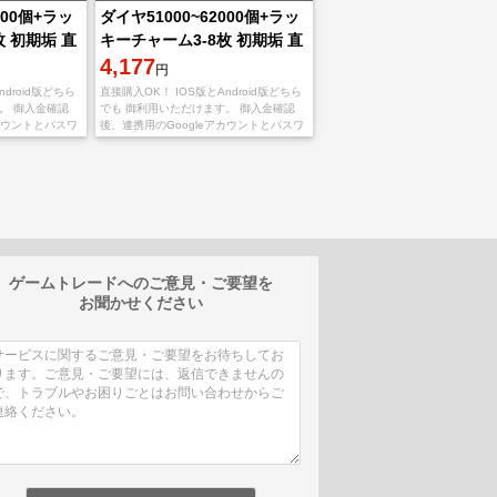
000個+ラッ
ダイヤ51000~62000個+ラッ
枚 初期垢 直
キーチャーム3-8枚 初期垢 直
接購入OK！
4,177
円
droid版どちら
直接購入OK！ IOS版とAndroid版どちら
。 御入金確認
でも 御利用いただけます。 御入金確認
カウントとパスワ
後、連携用のGoogleアカウントとパスワ
 不正行為は一切
ードを送りいたします。 不正行為は一切
安心くだ
しておりませんので、ご安心くだ
ゲームトレードへのご意見・ご要望を
お聞かせください