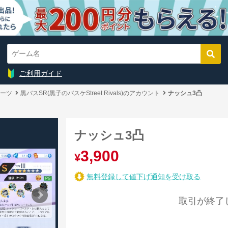
ご利用ガイド
ーツ
黒バスSR(黒子のバスケStreet Rivals)のアカウント
ナッシュ3凸
ナッシュ3凸
3,900
¥
無料登録して値下げ通知を受け取る
取引が終了