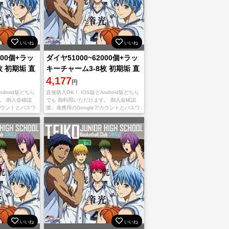
いいね
いいね
000個+ラッ
ダイヤ51000~62000個+ラッ
枚 初期垢 直
キーチャーム3-8枚 初期垢 直
接購入OK！
4,177
円
droid版どちら
直接購入OK！ IOS版とAndroid版どちら
。 御入金確認
でも 御利用いただけます。 御入金確認
カウントとパスワ
後、連携用のGoogleアカウントとパスワ
 不正行為は一切
ードを送りいたします。 不正行為は一切
安心くだ
しておりませんので、ご安心くだ
いいね
いいね