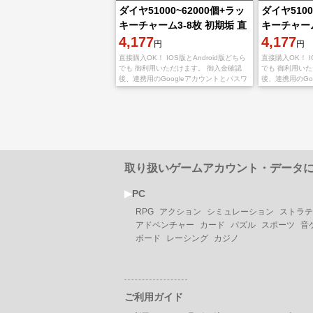
ダイヤ51000~62000個+ラッ
ダイヤ5100
キーチャーム3-8枚 初期垢 直
キーチャーム
接購入OK！
4,177
接購入OK
4,177
円
円
直接購入OK！ IOS版とAndroid版どちら
直接購入OK！ I
でも 御利用いただけます。 御入金確認
でも 御利用い
後、連携用のGoogleアカウントとパスワ
後、連携用のGo
ードを送りいたします。 不正行為は一切
ードを送りいた
しておりませんので、ご安心くだ
しておりません
取り扱いゲームアカウント・データ
▶︎
PC
RPG
アクション
シミュレーション
ストラテ
アドベンチャー
カード
パズル
スポーツ
音
ボード
レーシング
カジノ
ご利用ガイド