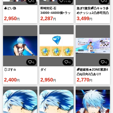
×1
いいね
×2
🍝どい🥻
即時対応 石
急ぎ‼️激安🌈凸キャラ多
34000~44000個+ラッ
めナッシュ2凸赤司完凸
2,950
キーチャーム2-4枚 初
2,287
so赤司4凸
3,499
円
円
円
期垢 直接購入OK！
×1
×1
×1
🩱ゴす👛
ダイ
🌈超破格🔥ZONE紫原4
凸lg日向2凸あり‼️
2,400
2,950
2,770
円
円
円