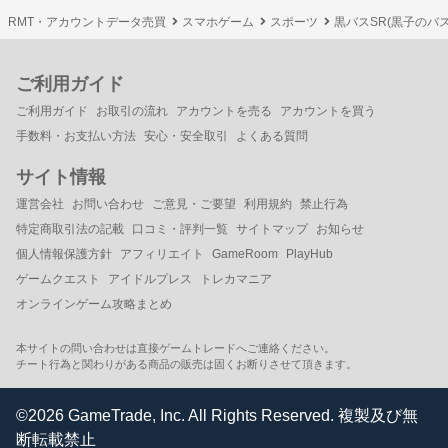
RMT・アカウントデータ売買
スマホゲーム
スポーツ
黒バスSR(黒子のバスケS
ご利用ガイド
ご利用ガイド
お取引の流れ
アカウントを売る
アカウントを買う
手数料・お支払い方法
安心・安全取引
よくある質問
サイト情報
運営会社
お問い合わせ
ご意見・ご要望
利用規約
禁止行為
特定商取引法の記載
口コミ・評判一覧
サイトマップ
お知らせ
個人情報保護方針
アフィリエイト
GameRoom
PlayHub
ゲームクエスト
アイドルプレス
トレカマニア
オンラインゲーム攻略まとめ
本サイトの問い合わせは直接ゲームトレードへご連絡ください。
チート行為と関わりがある商品の販売は固くお断りさせて頂きます。
©2026 GameTrade, Inc. All Rights Reserved. 複製及び無
断転載禁止