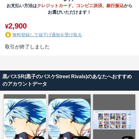
お支払い方法は
クレジットカード
、
コンビニ決済
、
銀行振込
から
お選びいただけます！
2,900
¥
無料登録して値下げ通知を受け取る
取引が終了しました
黒バスSR(黒子のバスケStreet Rivals)のあなたへおすすめ
のアカウントデータ