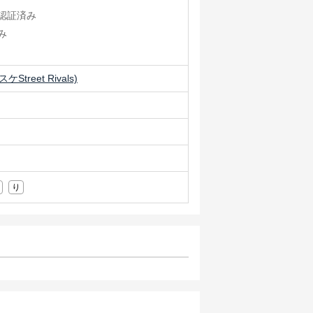
認証済み
み
treet Rivals)
り