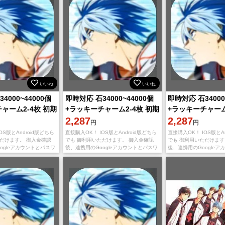
いいね
いいね
4000~44000個
即時対応 石34000~44000個
即時対応 石34000
ャーム2-4枚 初期
+ラッキーチャーム2-4枚 初期
+ラッキーチャーム
OK！
垢 直接購入OK！
2,287
垢 直接購入OK！
2,287
円
円
OS版とAndroid版どちら
直接購入OK！ IOS版とAndroid版どちら
直接購入OK！ IOS版とAn
ただけます。 御入金確認
でも 御利用いただけます。 御入金確認
でも 御利用いただけます
ogleアカウントとパスワ
後、連携用のGoogleアカウントとパスワ
後、連携用のGoogleア
します。 不正行為は一切
ードを送りいたします。 不正行為は一切
ードを送りいたします。
ので、ご安心くだ
しておりませんので、ご安心くだ
しておりませんので、ご