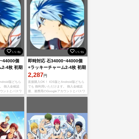
いいね
いいね
~44000個
即時対応 石34000~44000個
2-4枚 初期
+ラッキーチャーム2-4枚 初期
垢 直接購入OK！
2,287
円
droid版どちら
直接購入OK！ IOS版とAndroid版どちら
。 御入金確認
でも 御利用いただけます。 御入金確認
カウントとパスワ
後、連携用のGoogleアカウントとパスワ
 不正行為は一切
ードを送りいたします。 不正行為は一切
安心くだ
しておりませんので、ご安心くだ