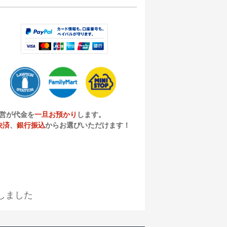
営が代金を
一旦お預かり
します。
決済
、
銀行振込
からお選びいただけます！
しました