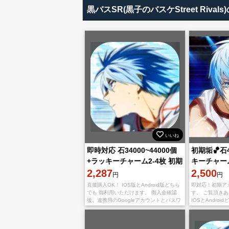
黒バスSR(黒子のバスケStreet Ri
いいね
即時対応 石34000~44000個
初期垢🏀石
+ラッキーチャーム2-4枚 初期
キーチャー
垢 直接購入OK！
2,287
ース
2,500
円
円
直接購入OK！ IOS版とAndroid版どちら
即対応！初期ア
でも 御利用いただけます。 御入金確認
す。 ご覧頂き
後、連携用のGoogleアカウントとパスワ
IOSとAndro
ードを送りいたします。 不正行為は一切
けます。 ご入
しておりませんので、ご安心くだ
連携用のGoog