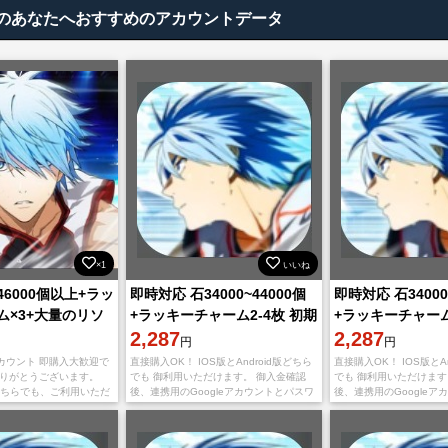
vals)のあなたへおすすめのアカウントデータ
×1
いいね
46000個以上+ラッ
即時対応 石34000~44000個
即時対応 石34000
ム×3+大量のリソ
+ラッキーチャーム2-4枚 初期
+ラッキーチャーム
垢 直接購入OK！
2,287
垢 直接購入OK！
2,287
円
円
カウント 即購入大歓迎で
直接購入OK！ IOS版とAndroid版どちら
直接購入OK！ IOS版とAn
ありがとうございます。
でも 御利用いただけます。 御入金確認
でも 御利用いただけます
idどちらでも、ご利用いただ
後、連携用のGoogleアカウントとパスワ
後、連携用のGoogleア
金確認後に、未設定データ
ードを送りいたします。 不正行為は一切
ードを送りいたします。
leアカウントとパ
しておりませんので、ご安心くだ
しておりませんので、ご