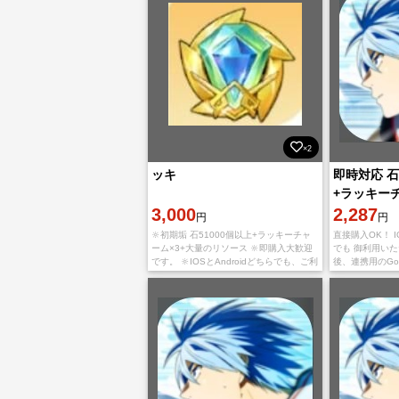
×2
ッキ
即時対応 石3
+ラッキーチ
3,000
垢 直接購入
2,287
円
円
🔆初期垢 石51000個以上+ラッキーチャ
直接購入OK！ I
ーム×3+大量のリソース 🔆即購入大歓迎
でも 御利用い
です。 🔆IOSとAndroidどちらでも、ご利
後、連携用のGo
用いただけます。 🔆ご入金確認後に、未
ードを送りいた
設定データ連携用のGoogl
しておりません