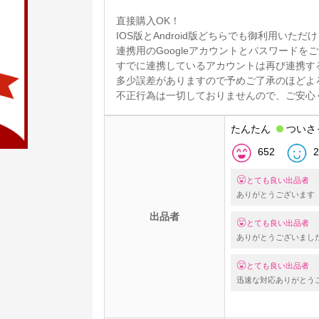
直接購入OK！
IOS版とAndroid版どちらでも御利用いただ
連携用のGoogleアカウントとパスワードを
すでに連携しているアカウントは再び連携す
多少誤差がありますので予めご了承のほどよ
不正行為は一切しておりませんので、ご安心
たんたん
ついさ
652
2
とても良い出品者
ありがとうございます
出品者
とても良い出品者
ありがとうございまし
とても良い出品者
迅速な対応ありがとう