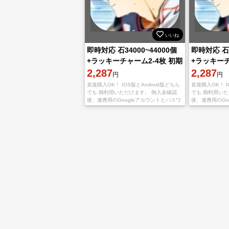
いいね
即時対応 石34000~44000個
即時対応 石3
+ラッキーチャーム2-4枚 初期
+ラッキーチ
垢 直接購入OK！
2,287
垢 直接購入
2,287
円
円
直接購入OK！ IOS版とAndroid版どちら
直接購入OK！ I
でも 御利用いただけます。 御入金確認
でも 御利用い
後、連携用のGoogleアカウントとパスワ
後、連携用のGo
ードを送りいたします。 不正行為は一切
ードを送りいた
しておりませんので、ご安心くだ
しておりません