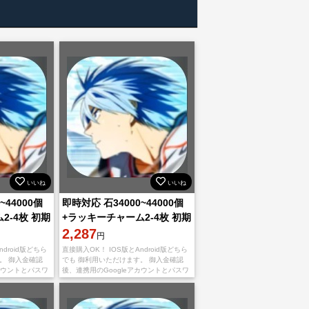
いいね
いいね
~44000個
即時対応 石34000~44000個
2-4枚 初期
+ラッキーチャーム2-4枚 初期
垢 直接購入OK！
2,287
円
droid版どちら
直接購入OK！ IOS版とAndroid版どちら
。 御入金確認
でも 御利用いただけます。 御入金確認
カウントとパスワ
後、連携用のGoogleアカウントとパスワ
 不正行為は一切
ードを送りいたします。 不正行為は一切
安心くだ
しておりませんので、ご安心くだ