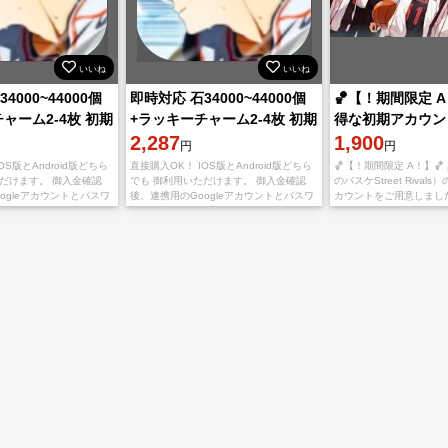
いいね
いいね
4000~44000個
即時対応 石34000~44000個
🏀【！期間限定 A
ャーム2-4枚 初期
+ラッキーチャーム2-4枚 初期
得な初期アカウン
OK！
垢 直接購入OK！
2,287
41000個以上＋
1,900
円
円
ーム×2
OS版とAndroid版どちら
直接購入OK！ IOS版とAndroid版どちら
🏀【！期間限定 A！】🏀
ただけます。 御入金確認
でも 御利用いただけます。 御入金確認
のバスケStreet Riva
ogleアカウントとパスワ
後、連携用のGoogleアカウントとパスワ
カウントをご用意しました
します。 不正行為は一切
ードを送りいたします。 不正行為は一切
容 ✨ ダイヤ：41,000
ので、ご安心くだ
しておりませんので、ご安心くだ
で最も重要な通貨！