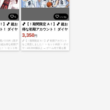
×1
いいね
！】🏀 超お
🏀【！期間限定 A！】🏀 超お
ト！ ダイヤ
得な初期アカウント！ ダイヤ
ラッキーチャ
48000個以上＋ラッキーチャ
3,350
円
ーム×3
 黒バスSR（黒子
🏀【！期間限定 A！】🏀 初期アカウント
ls）の超お得な初期ア
をご用意しました！ ✨ セット内容 ✨ ダイ
！ ✨ セット内
ヤ：48,000個以上 → ゲーム内で最も重
個以上 → ゲーム内
要な通貨！限定ガチャやアイテム購入に
使えます！ ラッキーチャーム：3個 確