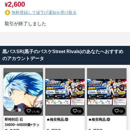
2,600
¥
無料登録して値下げ通知を受け取る
取引が終了しました
黒バスSR(黒子のバスケStreet Rivals)のあなたへおすすめ
のアカウントデータ
いいね
×10
×10
即時対応 石
🔥格安商品.⑩
🔥格安商品.⑩
34000~44000個+ラッ
キーチャーム2-4枚 初