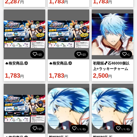
2,287
1,783
1,783
円
円
円
期垢 直接購入OK！
×10
×10
×1
🔥格安商品.⑩
🔥格安商品.⑩
初期垢🏀石46000個以
上+ラッキーチャーム
1,783
1,783
×3+大量のリソース
2,500
円
円
円
×10
いいね
いいね