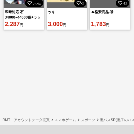
いいね
×2
×12
即時対応 石
ッキ
🔥格安商品.⑩
34000~44000個+ラッ
キーチャーム2-4枚 初
2,287
3,000
1,783
円
円
円
期垢 直接購入OK！
RMT・アカウントデータ売買
スマホゲーム
スポーツ
黒バスSR(黒子のバスケS