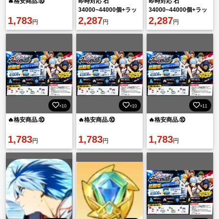
🔥格安商品.⑩
即時対応 石
即時対応 石
34000~44000個+ラッ
34000~44000個+ラッ
1,783
キーチャーム2-4枚 初
2,287
キーチャーム2-4枚 初
2,287
円
円
円
期垢 直接購入OK！
期垢 直接購入OK！
×10
×10
×11
🔥格安商品.⑩
🔥格安商品.⑩
🔥格安商品.⑩
1,783
1,783
1,783
円
円
円